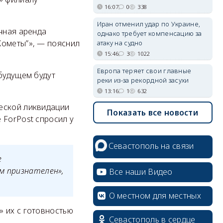
16:07
0
338
Иран отменил удар по Украине,
очная аренда
однако требует компенсацию за
Кометы”», — пояснил
атаку на судно
15:46
3
1022
Европа теряет свои главные
 будущем будут
реки из-за рекордной засухи
13:16
1
632
еской ликвидации
Показать все новости
 ForPost спросил у
Севастополь на связи
е
м признателен»,
Все наши Видео
О местном для местных
» их с готовностью
Севастополь в сердце