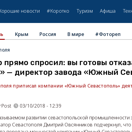
Хорошие новости
#Коротко
Туризм
Афиша
Тех
Крым
Россия
В мире
#Фотореп
ль
поля
 прямо спросил: вы готовы отказ
?» — директор завода «Южный Се
ополя приписал компании «Южный Севастополь» деят
rPost
03/10/2018 - 12:39
называемом развитии севастопольской промышленности з
атор Севастополя Дмитрий Овсянников подчеркнул, что
ала передача мощностей компании «Южный Севастополь