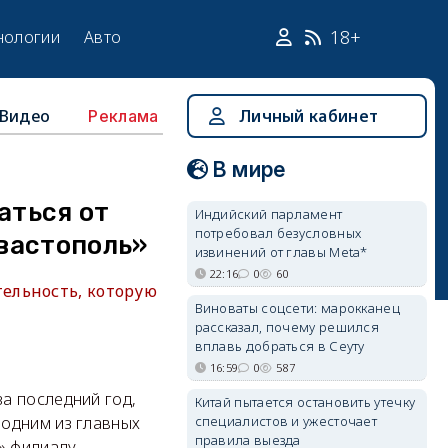
18+
нологии
Авто
Видео
Личный кабинет
Реклама
В мире
аться от
Индийский парламент
потребовал безусловных
вастополь»
извинений от главы Meta*
22:16
0
60
ельность, которую
Виноваты соцсети: марокканец
рассказал, почему решился
вплавь добраться в Сеуту
16:59
0
587
а последний год,
Китай пытается остановить утечку
специалистов и ужесточает
 одним из главных
правила выезда
» филиалу