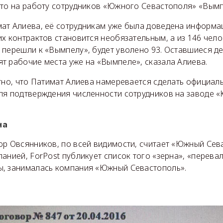
что на работу сотрудников «Южного Севастополя» «Вымп
ат Алиева, её сотрудникам уже была доведена информац
х контрактов становится необязательным, а из 146 чел
 перешли к «Вымпелу», будет уволено 93. Оставшиеся д
т рабочие места уже на «Вымпеле», сказала Алиева.
тно, что Патимат Алиева намеревается сделать официал
ля подтверждения численности сотрудников на заводе 
на
ор Овсянников, по всей видимости, считает «Южный Се
анией, ForPost публикует список того «зерна», «перева
, занималась компания «Южный Севастополь».