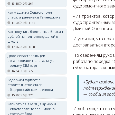
19:15
0
261
судоремонтного зав
Как медик из Севастополя
«Из проектов, котор
спасала раненых в Геленджике
судостроительным з
19:00
1
1136
Дмитрий Овсянников
Как получить бюджетные 5 тысяч
рублей на подготовку детей к
И уточнил, что пока
школе
достраиваться второ
17:06
2
1058
По сведениям руков
Двое севастопольцев
организовали нелегальную
работало порядка 15
продажу SIM-карт
губернатора: скольк
16:04
0
772
Задержки зарплат в
«Будет создано
строительстве стали
подтверждение 
общероссийским трендом
— сообщил гра
15:20
1
270
Записаться в МФЦ в Крыму и
И добавил, что в с
Севастополе теперь можно
через чат-бота
примут другие предп