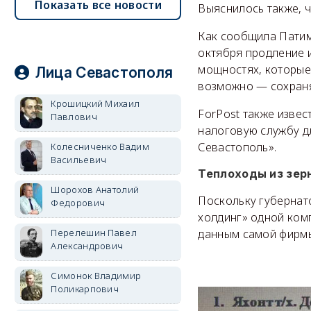
Показать все новости
Выяснилось также, 
Как сообщила Патим
октября продление и
мощностях, которые
Лица Севастополя
возможно — сохраня
Крошицкий Михаил
ForPost также извес
Павлович
налоговую службу д
Севастополь».
Колесниченко Вадим
Васильевич
Теплоходы из зер
Шорохов Анатолий
Поскольку губернат
Федорович
холдинг» одной комп
Перелешин Павел
данным самой фирмы
Александрович
Симонок Владимир
Поликарпович