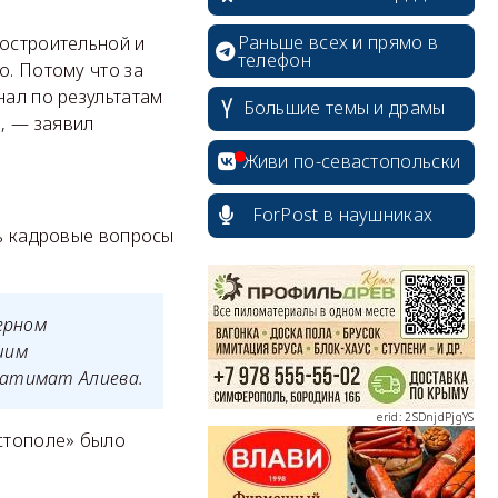
Раньше всех и прямо в
достроительной и
телефон
о. Потому что за
нал по результатам
Большие темы и драмы
, — заявил
Живи по-севастопольски
erid: 2SDnjcrDNw6
ForPost в наушниках
ть кадровые вопросы
ерном
шим
erid: 2SDnjdPjgYS
Патимат Алиева.
стополе» было