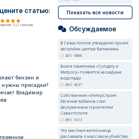
цените статью:
Показать все новости
среднем:
5
(
2
голосов)
Обсуждаемое
В Севастополе утвердили проект
застройки центра Балаклавы
32
5600
Возле памятника «Солдату и
Матросу» появятся каскадные
елают бензин и
водопады
м нужны присадки?
29
4237
вечает Владимир
Собственник «ИнтерСтроя»
лёв
Евгений Кабанов стал
заслуженным строителем
Севастополя
29
5113
Что местная жительница
рассказала о массовом убийстве
терянное