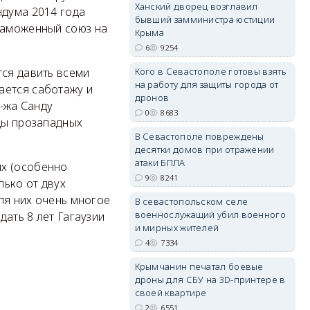
Ханский дворец возглавил
ндума 2014 года
бывший замминистра юстиции
 Таможенный союз на
Крыма
6
9254
erid: 2SDnjdvhGXG
Кого в Севастополе готовы взять
тся давить всеми
на работу для защиты города от
ается саботажу и
дронов
г-жа Санду
0
8683
нды прозападных
В Севастополе повреждены
десятки домов при отражении
атаки БПЛА
ых (особенно
9
8241
лько от двух
для них очень многое
В севастопольском селе
военнослужащий убил военного
дать 8 лет Гагаузии
и мирных жителей
4
7334
Крымчанин печатал боевые
дроны для СБУ на 3D-принтере в
своей квартире
2
6551