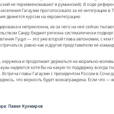
вский не переименовывают в румынский). В ходе рефере
 населения Гагаузии проголосовало за её интеграцию в
вия двинется курсом на евроинтеграцию.
рована и непреклонна, из-за чего на неё сейчас пытаю
ельством Санду бюджет региона систематически подверг
Евгения Гуцул — это уже второй глава автономии, с кем 
стречаться, равно как и другие представители её кома
, окружена и продолжает держаться на морально-волев
гаузы надеются хотя бы на какую-то поддержку всегда то
и. Встреча главы Гагаузии с президентом России в Сочи 
надеюсь, что верность будет вознаграждена. Если что — ж
ора:
Павел Кухмиров