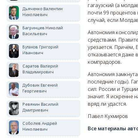
гагаузский (а молда
Дьяченко Валентин
почти 99 процентов
Николаевич
случай, если Молда
Багринцев Николай
Автономия консолиди
Васильевич
средствами. Правит
урезается. Причём, 
Бутаков Григорий
Иванович
отказывается даже в
компрадоров.
Саратов Валерий
Владимирович
Автономия замкнута
последние годы). Га
Дубовик Евгений
сил: России и Турци
Георгиевич
значит. Я искренне 
вряд ли удастся.
Ревякин Василий
Дмитриевич
Павел Кухмиров
Соболев Андрей
Все материалы авт
Николаевич