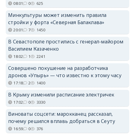
08:01
0
625
Минкультуры может изменить правила
стройки у форта «Северная Балаклава»
20:01
7
1450
В Севастополе простились с генерал-майором
Василием Казаченко
18:02
1
2241
Совершено покушение на разработчика
дронов «Упырь» — что известно к этому часу
17:18
2
1400
В Крыму изменили расписание электричек
17:02
0
3330
Виноваты соцсети: марокканец рассказал,
почему решился вплавь добраться в Сеуту
16:59
0
376