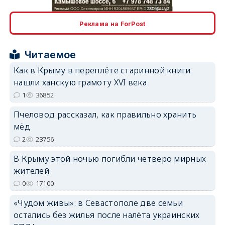
Реклама на ForPost
Читаемое
Как в Крыму в переплёте старинной книги
erid: 2SDnjcrDNw6
нашли ханскую грамоту XVI века
1
36852
Пчеловод рассказал, как правильно хранить
мёд
2
23756
erid: 2SDnjdPjgYS
В Крыму этой ночью погибли четверо мирных
жителей
0
17100
«Чудом живы»: в Севастополе две семьи
остались без жилья после налёта украинских
erid: 2SDnjdvhGXG