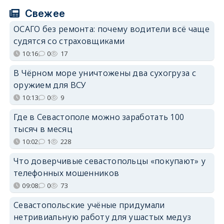
Свежее
ОСАГО без ремонта: почему водители всё чаще
судятся со страховщиками
10:16
0
17
В Чёрном море уничтожены два сухогруза с
оружием для ВСУ
10:13
0
9
Где в Севастополе можно заработать 100
тысяч в месяц
10:02
1
228
Что доверчивые севастопольцы «покупают» у
телефонных мошенников
09:08
0
73
Севастопольские учёные придумали
нетривиальную работу для ушастых медуз