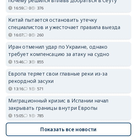
почему решился вплавь добраться в Сеуту
16:59
0
376
Китай пытается остановить утечку
специалистов и ужесточает правила выезда
16:07
0
260
Иран отменил удар по Украине, однако
требует компенсацию за атаку на судно
15:46
3
855
Европа теряет свои главные реки из-за
рекордной засухи
13:16
1
571
Миграционный кризис в Испании начал
закрывать границы внутри Европы
15:05
1
785
Показать все новости