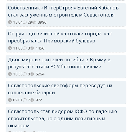
Собственник «ИнтерСтроя» Евгений Кабанов
стал заслуженным строителем Севастополя
13:04
29
3996
От руин до визитной карточки города: как
преображался Приморский бульвар
11:00
3
1456
Двое мирных жителей погибли в Крыму в
результате атаки ВСУ беспилотниками
10:36
0
5264
Севастопольские светофоры переведут на
солнечные батареи
09:01
7
972
Севастополь стал лидером ЮФО по падению
строительства, но с одним позитивным
нюансом