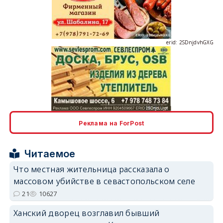
erid: 2SDnjdvhGXG
erid: 2SDnjcLUypt
Реклама на ForPost
Читаемое
erid: 2SDnjcrDNw6
Что местная жительница рассказала о
массовом убийстве в севастопольском селе
21
10627
Ханский дворец возглавил бывший