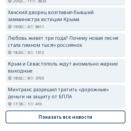
20:02
11
3833
Ханский дворец возглавил бывший
замминистра юстиции Крыма
19:00
6
8611
Любовь живёт три года? Почему новая песня
стала гимном тысяч россиянок
18:20
5
1312
Крым и Севастополь ждут аномально жаркие
выходные
18:02
8
3765
Минтранс разрешил тратить «дорожные»
деньги на защиту от БПЛА
17:18
1
410
Показать все новости