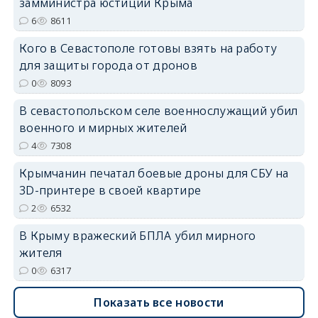
замминистра юстиции Крыма
erid: 2SDnjdPjgYS
6
8611
Кого в Севастополе готовы взять на работу
для защиты города от дронов
0
8093
В севастопольском селе военнослужащий убил
erid: 2SDnjdvhGXG
военного и мирных жителей
4
7308
Крымчанин печатал боевые дроны для СБУ на
3D-принтере в своей квартире
2
6532
В Крыму вражеский БПЛА убил мирного
жителя
0
6317
Показать все новости