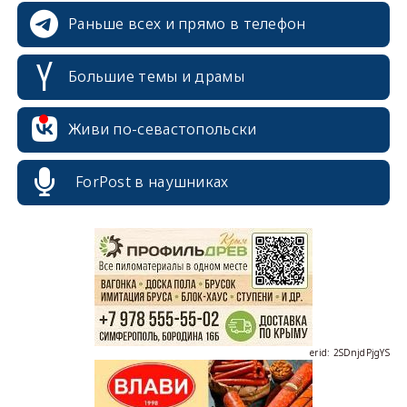
Раньше всех и прямо в телефон
Большие темы и драмы
Живи по-севастопольски
erid: 2SDnjcrDNw6
ForPost в наушниках
erid: 2SDnjdPjgYS