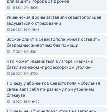
для защиты города от дронов
15:13
0
8093
Украинские дроны заставили севастопольцев
задуматься о страховании
20:01
10
4845
Зооконфликт в Севастополе может оставить
бездомных животных без помощи
17:02
6
3361
Что может измениться в лагере «Чайка» и
батилиманском «профессорском уголке»
20:00
5
3730
Почему у абонентов Севастополя мобильная
связь вела себя по-разному при утреннем
блэкауте
13:00
16
6420
Почему наш бронепоезд стоит на запасном