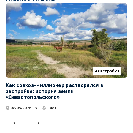
застройка
Как совхоз-миллионер растворялся в
К
застройке: история земли
н
«Севастопольского»
п
08/08/2026 18:01
1481