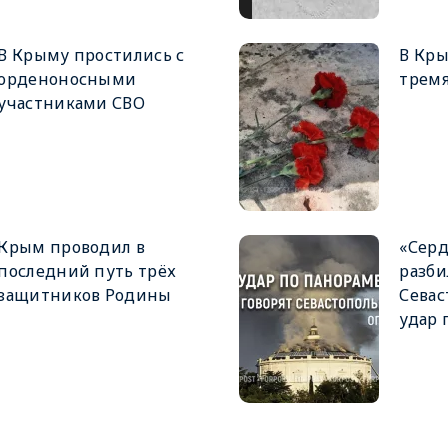
В Крыму простились с
В Кры
орденоносными
тремя
участниками СВО
Крым проводил в
«Серд
последний путь трёх
разби
защитников Родины
Севас
удар 