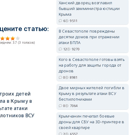
Ханский дворец возглавил
бывший замминистра юстиции
Крыма
6
9511
цените статью:
В Севастополе повреждены
erid: 2SDnjdvhGXG
десятки домов при отражении
атаки БПЛА
среднем:
3.7
(
3
голосов)
12
9270
Кого в Севастополе готовы взять
на работу для защиты города от
дронов
0
8981
Двое мирных жителей погибли в
троих детей
Крыму в результате атаки ВСУ
беспилотниками
ла в Крыму в
0
7064
ьтате атаки
лотников ВСУ
Крымчанин печатал боевые
дроны для СБУ на 3D-принтере в
своей квартире
2
6557