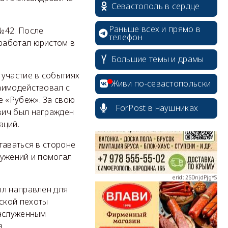
Севастополь в сердце
Раньше всех и прямо в
№42. После
телефон
работал юристом в
Большие темы и драмы
erid: 2SDnjcrDNw6
 участие в событиях
Живи по-севастопольски
аимодействовал с
 «Рубеж». За свою
ForPost в наушниках
вич был награжден
аций.
erid: 2SDnjdPjgYS
таваться в стороне
ружений и помогал
ыл направлен для
ской пехоты
заслуженным
erid: 2SDnjdvhGXG
.