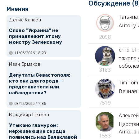
Обсуждение (8
Мнения
Татьяна
Денис Канаев
Антону 
Слово "Украина" не
принадлежит этому
2098
монстру Зеленскому
child_of
11/06/2026 18:23
тяжело 
Иван Ермаков
соболез
3183
Депутаты Севастополя:
кто они для города —
Tim Tom
представители или
Вечная 
наблюдатели?
7519
03/12/2025 17:36
Владимир Петров
Алексей
Царстви
Утыкано гламуром:
Антона 
нержавеющие сердца
1553
появились над Балаклавой