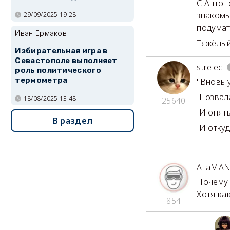
С Антон
знакомы
29/09/2025 19:28
подумат
Иван Ермаков
Тяжёлый
Избирательная игра в
Севастополе выполняет
strelec
роль политического
термометра
"Вновь 
Позвала
18/08/2025 13:48
25640
И опять
В раздел
И откуд
АтаMA
Почему 
Хотя как
854