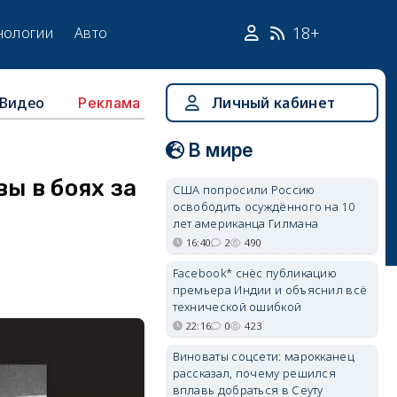
18+
нологии
Авто
Видео
Личный кабинет
Реклама
В мире
ы в боях за
США попросили Россию
освободить осуждённого на 10
лет американца Гилмана
16:40
2
490
Facebook* снёс публикацию
премьера Индии и объяснил всё
технической ошибкой
22:16
0
423
Виноваты соцсети: марокканец
рассказал, почему решился
вплавь добраться в Сеуту