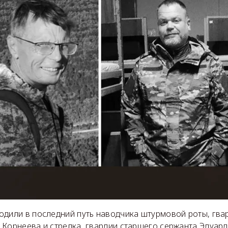
одили в последний путь наводчика штурмовой роты, гва
 Корнеева и стрелка, гвардии старшего сержанта Эдуар