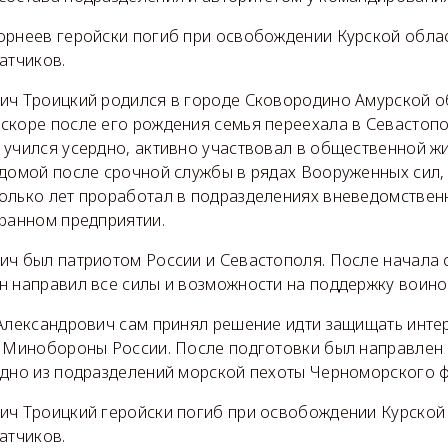
орнеев геройски погиб при освобождении Курской облас
атчиков.
ич Троицкий родился в городе Сковородино Амурской о
скоре после его рождения семья переехала в Севастопол
 учился усердно, активно участвовал в общественной жи
 домой после срочной службы в рядах Вооруженных сил,
олько лет проработал в подразделениях вневедомствен
хранном предприятии.
ич был патриотом России и Севастополя. После начала
н направил все силы и возможности на поддержку воино
 Александрович сам принял решение идти защищать инте
с Минобороны России. После подготовки был направлен 
одно из подразделений морской пехоты Черноморского ф
ич Троицкий геройски погиб при освобождении Курской
атчиков.