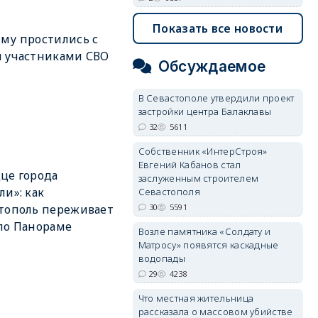
Показать все новости
му простились с
 участниками СВО
Обсуждаемое
В Севастополе утвердили проект
застройки центра Балаклавы
32
5611
Собственник «ИнтерСтроя»
Евгений Кабанов стал
це города
заслуженным строителем
ли»: как
Севастополя
30
5591
тополь переживает
по Панораме
Возле памятника «Солдату и
Матросу» появятся каскадные
водопады
29
4238
Что местная жительница
рассказала о массовом убийстве