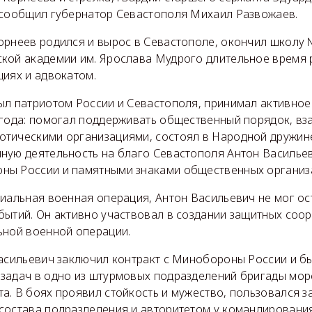
 сообщил губернатор Севастополя Михаил Развожаев.
орнеев родился и вырос в Севастополе, окончил школу 
кой академии им. Ярослава Мудрого длительное время 
циях и адвокатом.
ыл патриотом России и Севастополя, принимал активное
 года: помогал поддерживать общественный порядок, вз
тическими организациями, состоял в Народной дружине
ную деятельность на благо Севастополя Антон Василье
ы России и памятными знаками общественных организ
иальная военная операция, Антон Васильевич не мог ос
бытий. Он активно участвовал в создании защитных соо
ьной военной операции.
Васильевич заключил контракт с Минобороны России и б
задач в одно из штурмовых подразделений бригады мор
а. В боях проявил стойкость и мужество, пользовался 
состава подразделения и авторитетом у командирования