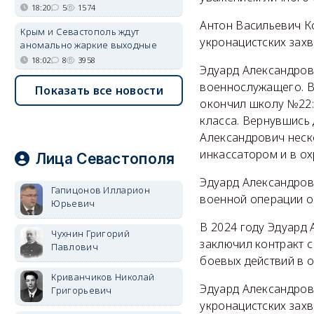
18:20
5
1574
Антон Васильевич К
Крым и Севастополь ждут
укронацистских захв
аномально жаркие выходные
18:02
8
3958
Эдуард Александров
военнослужащего. В
Показать все новости
окончил школу №22:
класса. Вернувшись
Александрович неск
инкассатором и в о
Лица Севастополя
Эдуард Александров
Гапицонов Илларион
военной операции о
Юрьевич
В 2024 году Эдуард
Чухнин Григорий
заключил контракт 
Павлович
боевых действий в 
Криванчиков Николай
Эдуард Александров
Григорьевич
укронацистских захв