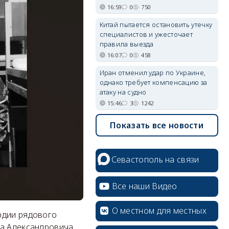
16:59
0
750
Китай пытается остановить утечку
специалистов и ужесточает
правила выезда
16:07
0
458
Иран отменил удар по Украине,
однако требует компенсацию за
атаку на судно
15:46
3
1242
Показать все новости
Севастополь на связи
Все наши Видео
О местном для местных
рдии рядового
да Александровича