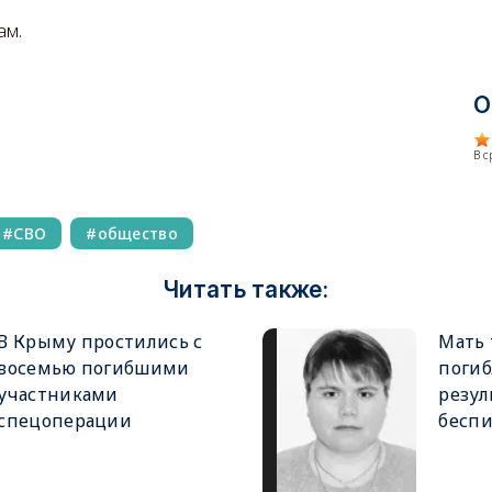
ам.
О
В 
СВО
общество
Читать также:
В Крыму простились с
Мать 
восемью погибшими
погиб
участниками
резул
спецоперации
беспи