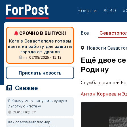
Новости
#СВО
#
Все
Севастопо
СРОЧНО В ВЫПУСК!
Кого в Севастополе готовы
взять на работу для защиты
Новости Севасто
города от дронов
пт, 07/08/2026 - 15:13
Ещё двое се
Родину
Прислать новость
Служба новостей Fo
Свежее
Антон Корнеев и Э
В Крыму могут запустить «узкую»
льготную ипотеку
09:01
0
371
Как совхоз-миллионер