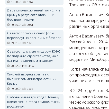
11:00
5
1769
Троицкого. Об этом
Двое мирных жителей погибли в
Антон Васильевич К
Крыму в результате атаки ВСУ
беспилотниками
окончания юридичес
10:36
0
7051
различных организа
Севастопольские светофоры
Антон Васильевич б
переведут на солнечные батареи
Русской весны 2014
09:01
8
1125
молодежными патрио
Севастополь стал лидером ЮФО
активную обществен
по падению строительства, но с
медалями Миноборон
одним позитивным нюансом
20:02
11
4172
Когда началась спец
Ханский дворец возглавил
от происходящих со
бывший замминистра юстиции
участникам специал
Крыма
19:00
6
9505
В 2024 году Антон 
выполнения боевых 
Любовь живёт три года? Почему
новая песня стала гимном тысяч
Черноморского флот
россиянок
уважением личного 