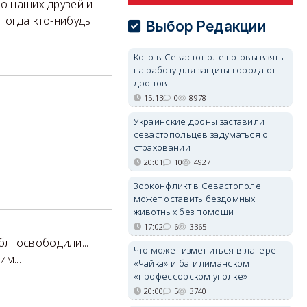
ко наших друзей и
тогда кто-нибудь
Выбор Редакции
Кого в Севастополе готовы взять
на работу для защиты города от
дронов
15:13
0
8978
Украинские дроны заставили
севастопольцев задуматься о
страховании
20:01
10
4927
Зооконфликт в Севастополе
может оставить бездомных
животных без помощи
17:02
6
3365
. освободили...
Что может измениться в лагере
им...
«Чайка» и батилиманском
«профессорском уголке»
20:00
5
3740