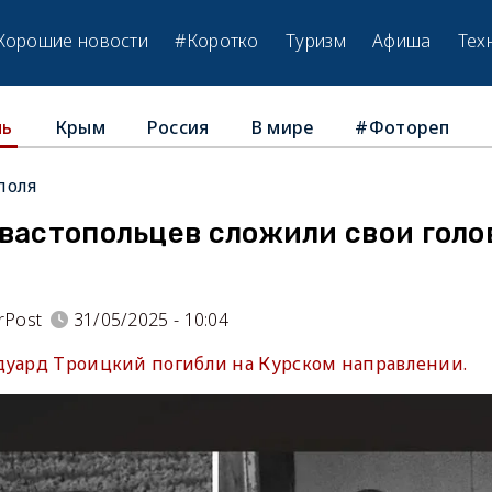
Хорошие новости
#Коротко
Туризм
Афиша
Тех
Крым
Россия
В мире
#Фотореп
ль
поля
вастопольцев сложили свои голов
rPost
31/05/2025 - 10:04
дуард Троицкий погибли на Курском направлении.