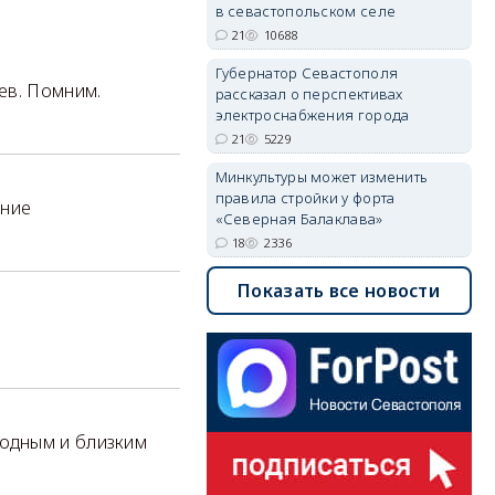
в севастопольском селе
21
10688
Губернатор Севастополя
оев. Помним.
рассказал о перспективах
электроснабжения города
21
5229
Минкультуры может изменить
правила стройки у форта
нние
«Северная Балаклава»
18
2336
Показать все новости
одным и близким