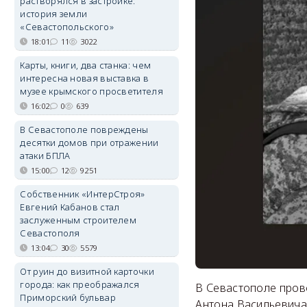
растворялся в застройке:
история земли
«Севастопольского»
18:01
11
3022
Карты, книги, два станка: чем
интересна новая выставка в
музее крымского просветителя
16:02
0
639
В Севастополе повреждены
десятки домов при отражении
атаки БПЛА
15:00
12
9251
Собственник «ИнтерСтроя»
Евгений Кабанов стал
заслуженным строителем
Севастополя
13:04
30
5579
От руин до визитной карточки
города: как преображался
В Севастополе пров
Приморский бульвар
Антона Васильевича