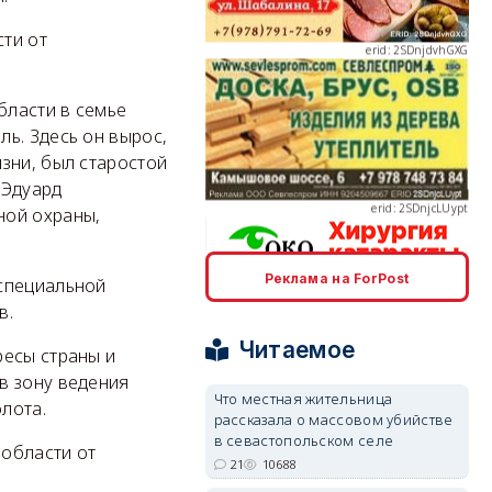
ти от
бласти в семье
erid: 2SDnjcLUypt
ь. Здесь он вырос,
зни, был старостой
 Эдуард
ной охраны,
Реклама на ForPost
 специальной
erid: 2SDnjcrDNw6
в.
Читаемое
ресы страны и
в зону ведения
Что местная жительница
лота.
рассказала о массовом убийстве
в севастопольском селе
 области от
erid: 2SDnjdPjgYS
21
10688