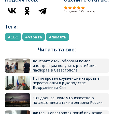
В среднем:
5
(
5
голосов)
Теги:
СВО
утрата
память
Читать также:
Контракт с Минобороны помог
иностранцам получить российские
паспорта в Севастополе
Путин провёл крупнейшие кадровые
перестановки в руководстве
Вооружённых Сил
131 дрон за ночь: что известно о
последствиях атак на регионы России
Житель Севастополя погиб при атаке