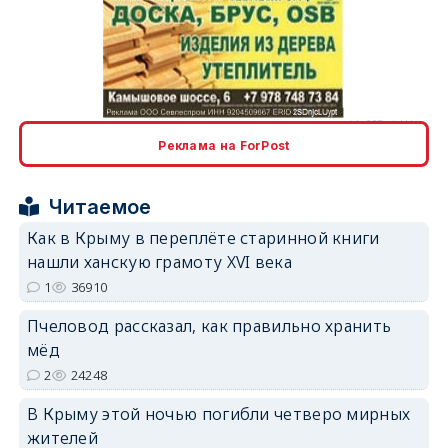
erid: 2SDnjcLUypt
Реклама на ForPost
Читаемое
erid: 2SDnjcrDNw6
Как в Крыму в переплёте старинной книги
нашли ханскую грамоту XVI века
1
36910
Пчеловод рассказал, как правильно хранить
мёд
erid: 2SDnjdPjgYS
2
24248
В Крыму этой ночью погибли четверо мирных
жителей