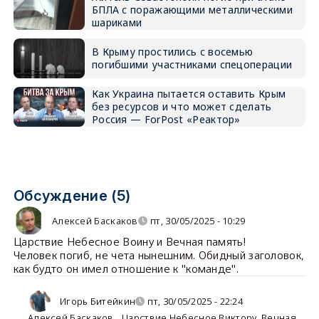
БПЛА с поражающими металлическими
шариками
В Крыму простились с восемью
погибшими участниками спецоперации
Как Украина пытается оставить Крым
без ресурсов и что может сделать
Россия — ForPost «Реактор»
Обсуждение (5)
Алексей Баскаков
пт, 30/05/2025 - 10:29
Царствие Небесное Воину и Вечная память!
Человек погиб, не чета нынешним. Обидный заголовок,
как будто он имел отношение к "команде".
Игорь Битейкин
пт, 30/05/2025 - 22:24
Алексей Баскаков
,
Царствие Небесное Виктору. Вечная