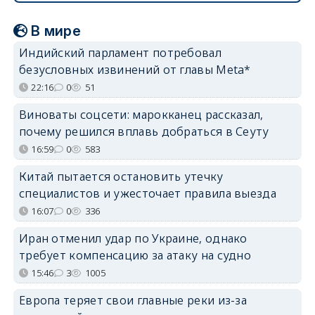
В мире
Индийский парламент потребовал
безусловных извинений от главы Meta*
22:16
0
51
Виноваты соцсети: марокканец рассказал,
почему решился вплавь добраться в Сеуту
16:59
0
583
Китай пытается остановить утечку
специалистов и ужесточает правила выезда
16:07
0
336
Иран отменил удар по Украине, однако
требует компенсацию за атаку на судно
15:46
3
1005
Европа теряет свои главные реки из-за