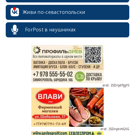
Живи по-севастопольски
erid: 2SDnjcrDNw6
ForPost в наушниках
erid: 2SDnjdPjgYS
erid: 2SDnjdvhGXG