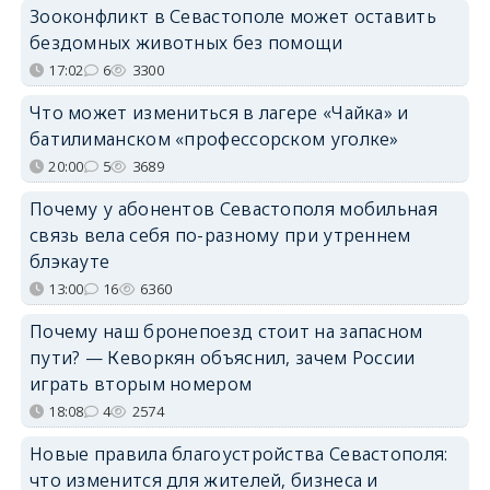
Зооконфликт в Севастополе может оставить
бездомных животных без помощи
17:02
6
3300
Что может измениться в лагере «Чайка» и
батилиманском «профессорском уголке»
20:00
5
3689
Почему у абонентов Севастополя мобильная
связь вела себя по-разному при утреннем
блэкауте
13:00
16
6360
Почему наш бронепоезд стоит на запасном
пути? — Кеворкян объяснил, зачем России
играть вторым номером
18:08
4
2574
Новые правила благоустройства Севастополя:
что изменится для жителей, бизнеса и