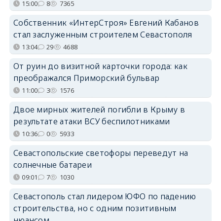
15:00
8
7365
Собственник «ИнтерСтроя» Евгений Кабанов
стал заслуженным строителем Севастополя
13:04
29
4688
От руин до визитной карточки города: как
преображался Приморский бульвар
11:00
3
1576
Двое мирных жителей погибли в Крыму в
результате атаки ВСУ беспилотниками
10:36
0
5933
Севастопольские светофоры переведут на
солнечные батареи
09:01
7
1030
Севастополь стал лидером ЮФО по падению
строительства, но с одним позитивным
нюансом