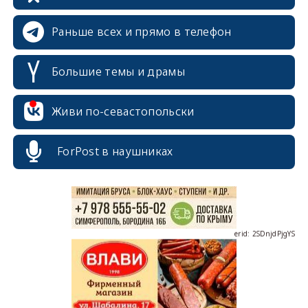
Раньше всех и прямо в телефон
Большие темы и драмы
erid: 2SDnjcrDNw6
Живи по-севастопольски
ForPost в наушниках
erid: 2SDnjdPjgYS
erid: 2SDnjdvhGXG