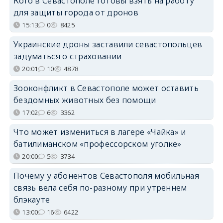
Кого в Севастополе готовы взять на работу
для защиты города от дронов
15:13
0
8425
Украинские дроны заставили севастопольцев
задуматься о страховании
20:01
10
4878
Зооконфликт в Севастополе может оставить
бездомных животных без помощи
17:02
6
3362
Что может измениться в лагере «Чайка» и
батилиманском «профессорском уголке»
20:00
5
3734
Почему у абонентов Севастополя мобильная
связь вела себя по-разному при утреннем
блэкауте
13:00
16
6422