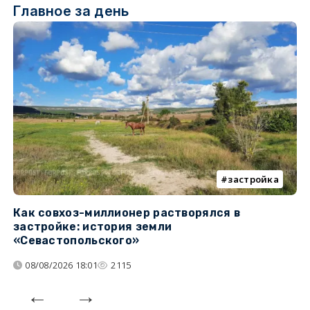
Главное за день
застройка
Как совхоз-миллионер растворялся в
К
застройке: история земли
н
«Севастопольского»
п
08/08/2026 18:01
2115