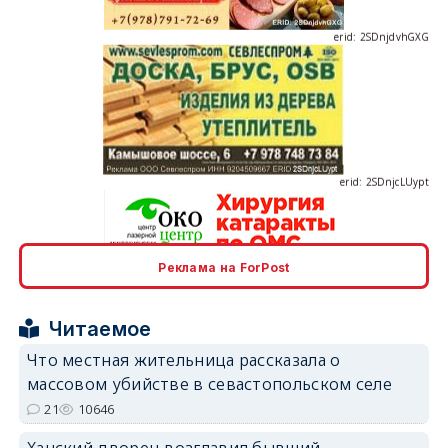
erid: 2SDnjcLUypt
Реклама на ForPost
erid: 2SDnjcrDNw6
Читаемое
Что местная жительница рассказала о
массовом убийстве в севастопольском селе
21
10646
erid: 2SDnjdPjgYS