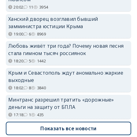
20:02
11
3954
Ханский дворец возглавил бывший
замминистра юстиции Крыма
19:00
6
8969
Любовь живёт три года? Почему новая песня
стала гимном тысяч россиянок
18:20
5
1442
Крым и Севастополь ждут аномально жаркие
выходные
18:02
8
3840
Минтранс разрешил тратить «дорожные»
деньги на защиту от БПЛА
17:18
1
435
Показать все новости