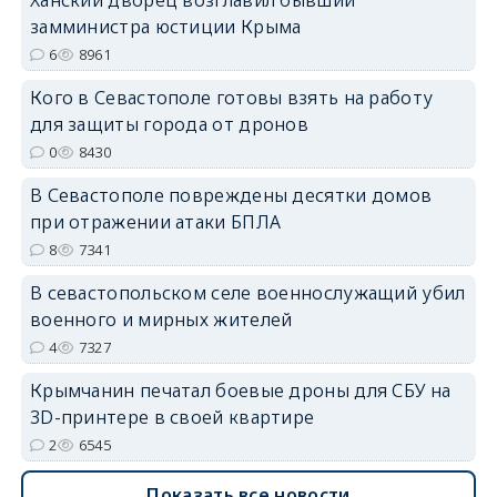
Ханский дворец возглавил бывший
замминистра юстиции Крыма
6
8961
Кого в Севастополе готовы взять на работу
для защиты города от дронов
erid: 2SDnjdvhGXG
0
8430
В Севастополе повреждены десятки домов
при отражении атаки БПЛА
8
7341
В севастопольском селе военнослужащий убил
военного и мирных жителей
4
7327
Крымчанин печатал боевые дроны для СБУ на
3D-принтере в своей квартире
2
6545
Показать все новости