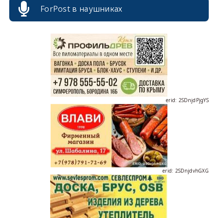
erid: 2SDnjcrDNw6
ForPost в наушниках
erid: 2SDnjdPjgYS
erid: 2SDnjdvhGXG
erid: 2SDnjcLUypt