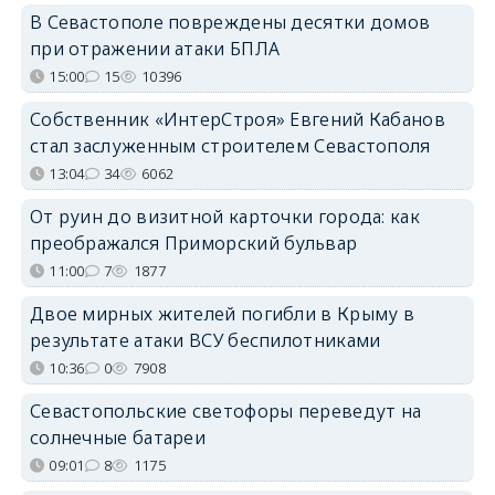
В Севастополе повреждены десятки домов
при отражении атаки БПЛА
15:00
15
10396
Собственник «ИнтерСтроя» Евгений Кабанов
стал заслуженным строителем Севастополя
13:04
34
6062
От руин до визитной карточки города: как
преображался Приморский бульвар
11:00
7
1877
Двое мирных жителей погибли в Крыму в
результате атаки ВСУ беспилотниками
10:36
0
7908
Севастопольские светофоры переведут на
солнечные батареи
09:01
8
1175