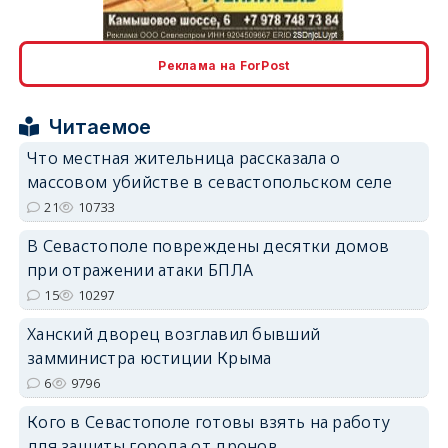
Реклама на ForPost
Читаемое
erid: 2SDnjcrDNw6
Что местная жительница рассказала о
массовом убийстве в севастопольском селе
21
10733
В Севастополе повреждены десятки домов
при отражении атаки БПЛА
erid: 2SDnjdPjgYS
15
10297
Ханский дворец возглавил бывший
замминистра юстиции Крыма
6
9796
Кого в Севастополе готовы взять на работу
erid: 2SDnjdvhGXG
для защиты города от дронов