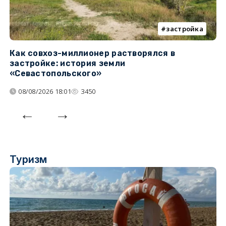
застройка
Как совхоз-миллионер растворялся в
К
застройке: история земли
н
«Севастопольского»
п
08/08/2026 18:01
3450
Туризм