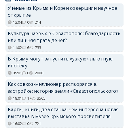
Учёные из Крыма и Кореи совершили научное
открытие
13:04
0
214
Культура чаевых в Севастополе: благодарность
или лишняя трата денег?
11:02
6
733
В Крыму могут запустить «узкую» льготную
ипотеку
09:01
0
2000
Как совхоз-миллионер растворялся в
застройке: история земли «Севастопольского»
18:01
17
3505
Карты, книги, два станка: чем интересна новая
выставка в музее крымского просветителя
16:02
0
721