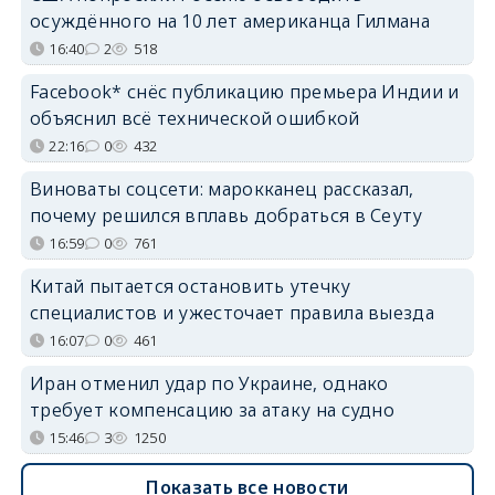
осуждённого на 10 лет американца Гилмана
16:40
2
518
Facebook* снёс публикацию премьера Индии и
объяснил всё технической ошибкой
22:16
0
432
Виноваты соцсети: марокканец рассказал,
почему решился вплавь добраться в Сеуту
16:59
0
761
Китай пытается остановить утечку
специалистов и ужесточает правила выезда
16:07
0
461
Иран отменил удар по Украине, однако
требует компенсацию за атаку на судно
15:46
3
1250
Показать все новости