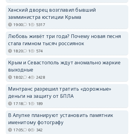
Ханский дворец возглавил бывший
замминистра юстиции Крыма
19:00
1
5317
Любовь живёт три года? Почему новая песня
стала гимном тысяч россиянок
18:20
1
574
Крым и Севастополь ждут аномально жаркие
выходные
18:02
4
2428
Минтранс разрешил тратить «дорожные»
деньги на защиту от БПЛА
17:18
1
189
В Алупке планируют установить памятник
именитому фотографу
17:05
0
342