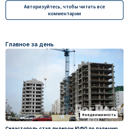
Авторизуйтесь, чтобы читать все
комментарии
Главное за день
недвижимость
Севастополь стал лидером ЮФО по падению
К