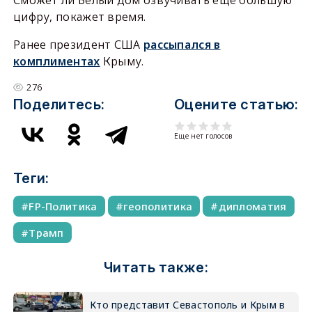
Сможет ли Белый дом озвучивать ещё большую
цифру, покажет время.
Ранее президент США
рассыпался в
комплиментах
Крыму.
276
Поделитесь:
Оцените статью:
Еще нет голосов
Теги:
FP-Политика
геополитика
дипломатия
Трамп
Читать также:
Кто представит Севастополь и Крым в