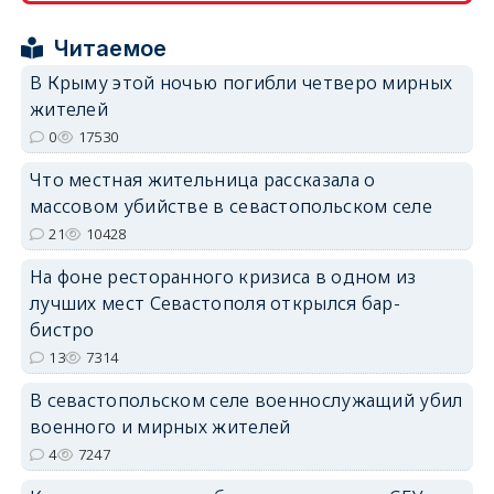
Читаемое
В Крыму этой ночью погибли четверо мирных
жителей
0
17530
erid: 2SDnjdPjgYS
Что местная жительница рассказала о
массовом убийстве в севастопольском селе
21
10428
На фоне ресторанного кризиса в одном из
лучших мест Севастополя открылся бар-
erid: 2SDnjdvhGXG
бистро
13
7314
В севастопольском селе военнослужащий убил
военного и мирных жителей
4
7247