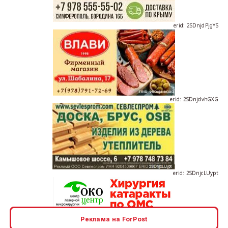
erid: 2SDnjdPjgYS
erid: 2SDnjdvhGXG
erid: 2SDnjcLUypt
Реклама на ForPost
erid: 2SDnjcrDNw6