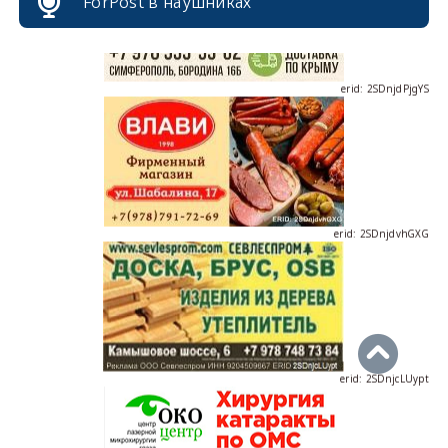
ForPost в наушниках
erid: 2SDnjdPjgYS
erid: 2SDnjdvhGXG
erid: 2SDnjcLUypt