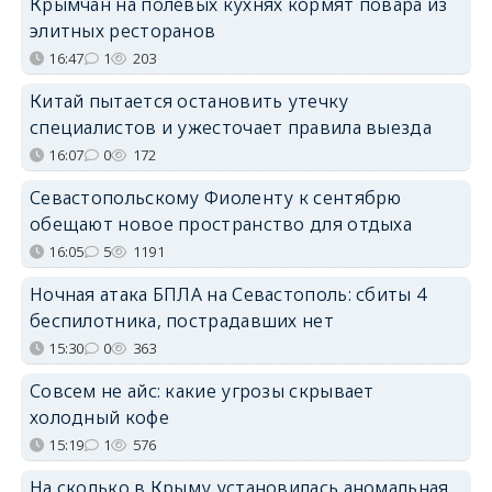
Крымчан на полевых кухнях кормят повара из
элитных ресторанов
16:47
1
203
Китай пытается остановить утечку
специалистов и ужесточает правила выезда
16:07
0
172
Севастопольскому Фиоленту к сентябрю
обещают новое пространство для отдыха
16:05
5
1191
Ночная атака БПЛА на Севастополь: сбиты 4
беспилотника, пострадавших нет
15:30
0
363
Совсем не айс: какие угрозы скрывает
холодный кофе
15:19
1
576
На сколько в Крыму установилась аномальная