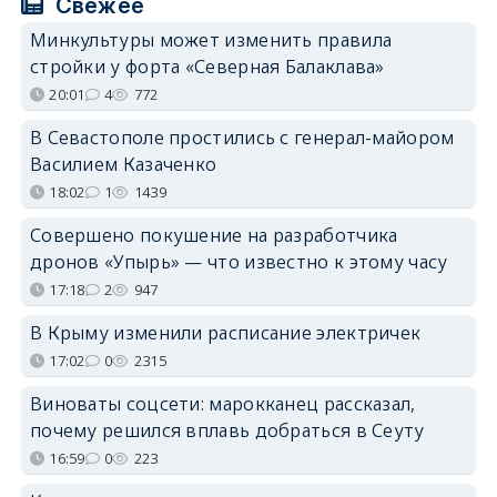
Свежее
Минкультуры может изменить правила
стройки у форта «Северная Балаклава»
20:01
4
772
В Севастополе простились с генерал-майором
Василием Казаченко
18:02
1
1439
Совершено покушение на разработчика
дронов «Упырь» — что известно к этому часу
17:18
2
947
В Крыму изменили расписание электричек
17:02
0
2315
Виноваты соцсети: марокканец рассказал,
почему решился вплавь добраться в Сеуту
16:59
0
223