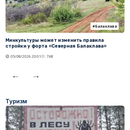
Балаклава
Минкультуры может изменить правила
С
стройки у форта «Северная Балаклава»
д
05/08/2026 20:01
768
Туризм