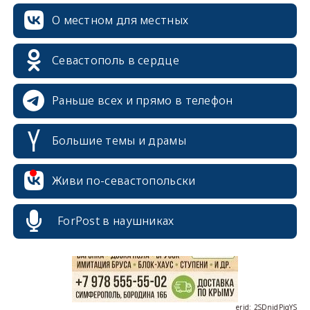
О местном для местных
Севастополь в сердце
Раньше всех и прямо в телефон
Большие темы и драмы
erid: 2SDnjcrDNw6
Живи по-севастопольски
ForPost в наушниках
erid: 2SDnjdPjgYS