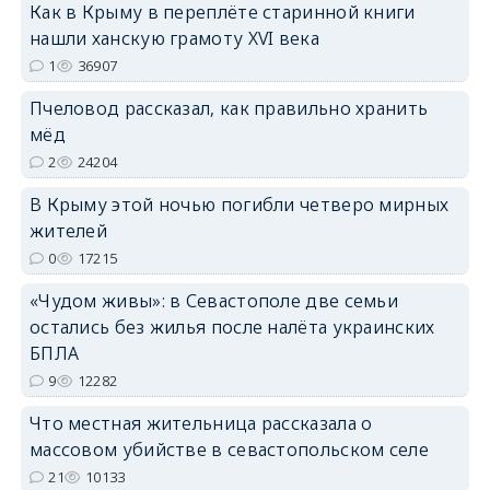
Как в Крыму в переплёте старинной книги
нашли ханскую грамоту XVI века
1
36907
erid: 2SDnjdPjgYS
Пчеловод рассказал, как правильно хранить
мёд
2
24204
В Крыму этой ночью погибли четверо мирных
жителей
erid: 2SDnjdvhGXG
0
17215
«Чудом живы»: в Севастополе две семьи
остались без жилья после налёта украинских
БПЛА
9
12282
Что местная жительница рассказала о
массовом убийстве в севастопольском селе
21
10133