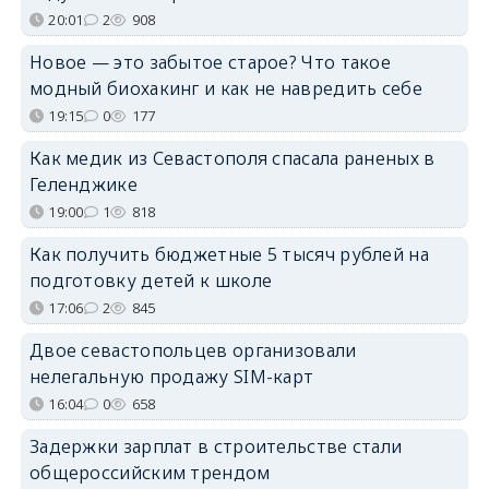
20:01
2
908
Новое — это забытое старое? Что такое
модный биохакинг и как не навредить себе
19:15
0
177
Как медик из Севастополя спасала раненых в
Геленджике
19:00
1
818
Как получить бюджетные 5 тысяч рублей на
подготовку детей к школе
17:06
2
845
Двое севастопольцев организовали
нелегальную продажу SIM-карт
16:04
0
658
Задержки зарплат в строительстве стали
общероссийским трендом