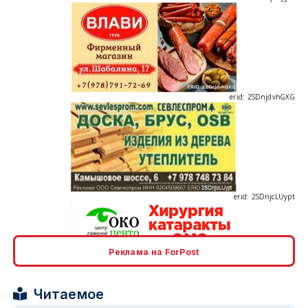
erid: 2SDnjdvhGXG
erid: 2SDnjcLUypt
Реклама на ForPost
erid: 2SDnjcrDNw6
Читаемое