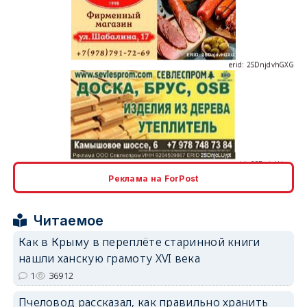
erid: 2SDnjdvhGXG
erid: 2SDnjcLUypt
Реклама на ForPost
Читаемое
erid: 2SDnjcrDNw6
Как в Крыму в переплёте старинной книги
нашли ханскую грамоту XVI века
1
36912
Пчеловод рассказал, как правильно хранить