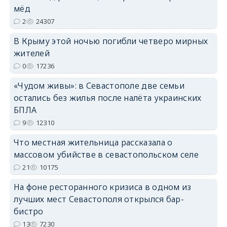
мёд
erid: 2SDnjdPjgYS
2
24307
В Крыму этой ночью погибли четверо мирных
жителей
0
17236
erid: 2SDnjdvhGXG
«Чудом живы»: в Севастополе две семьи
остались без жилья после налёта украинских
БПЛА
9
12310
Что местная жительница рассказала о
массовом убийстве в севастопольском селе
21
10175
На фоне ресторанного кризиса в одном из
лучших мест Севастополя открылся бар-
бистро
13
7230