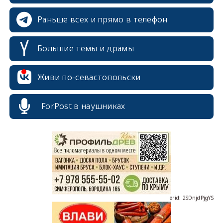
Раньше всех и прямо в телефон
Большие темы и драмы
Живи по-севастопольски
erid: 2SDnjcrDNw6
ForPost в наушниках
erid: 2SDnjdPjgYS