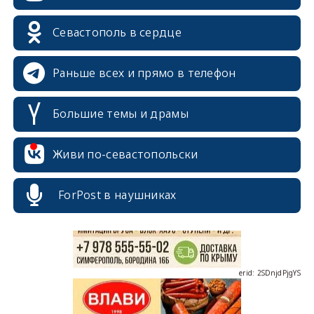
Севастополь в сердце
Раньше всех и прямо в телефон
Большие темы и драмы
erid: 2SDnjcrDNw6
Живи по-севастопольски
ForPost в наушниках
erid: 2SDnjdPjgYS