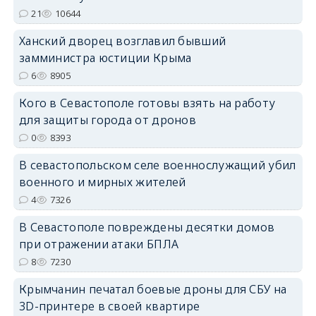
21
10644
erid: 2SDnjdPjgYS
Ханский дворец возглавил бывший
замминистра юстиции Крыма
6
8905
Кого в Севастополе готовы взять на работу
для защиты города от дронов
erid: 2SDnjdvhGXG
0
8393
В севастопольском селе военнослужащий убил
военного и мирных жителей
4
7326
В Севастополе повреждены десятки домов
при отражении атаки БПЛА
8
7230
Крымчанин печатал боевые дроны для СБУ на
3D-принтере в своей квартире