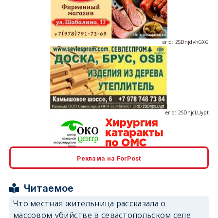
erid: 2SDnjdvhGXG
erid: 2SDnjcLUypt
Реклама на ForPost
erid: 2SDnjcrDNw6
Читаемое
Что местная жительница рассказала о
массовом убийстве в севастопольском селе