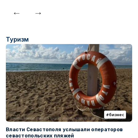
Туризм
бизнес
Власти Севастополя услышали операторов
П
севастопольских пляжей
о