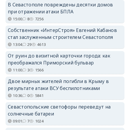
В Севастополе повреждены десятки домов
при отражении атаки БПЛА
15:00
8
7256
Собственник «ИнтерСтроя» Евгений Кабанов
стал заслуженным строителем Севастополя
13:04
29
4613
От руин до визитной карточки города: как
преображался Приморский бульвар
11:00
3
1566
Двое мирных жителей погибли в Крыму в
результате атаки ВСУ беспилотниками
10:36
0
5841
Севастопольские светофоры переведут на
солнечные батареи
09:01
7
1024