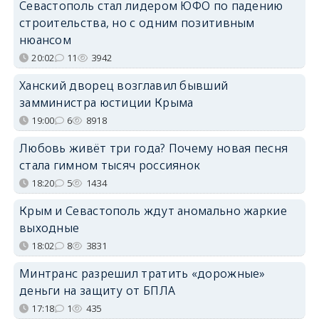
Севастополь стал лидером ЮФО по падению
строительства, но с одним позитивным
нюансом
20:02
11
3942
Ханский дворец возглавил бывший
замминистра юстиции Крыма
19:00
6
8918
Любовь живёт три года? Почему новая песня
стала гимном тысяч россиянок
18:20
5
1434
Крым и Севастополь ждут аномально жаркие
выходные
18:02
8
3831
Минтранс разрешил тратить «дорожные»
деньги на защиту от БПЛА
17:18
1
435