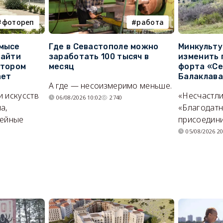
фотореп
работа
 мысе
Где в Севастополе можно
Минкульт
найти
заработать 100 тысяч в
изменить 
отором
месяц
форта «Се
ает
Балаклав
А где — несоизмеримо меньше.
и искусств
«Несчастл
06/08/2026 10:02
2740
а,
«Благодат
мейные
присоедини
05/08/2026 20