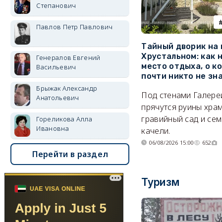
Степанович
Павлов Петр Павлович
Тайный дворик на
Хрустальном: как 
Генералов Евгений
место отдыха, о к
Васильевич
почти никто не зн
Брыжак Александр
Под стенами Галере
Анатольевич
прячутся руины храм
гравийный сад и се
Гореликова Алла
Ивановна
качели.
06/08/2026 15:00
652
Перейти в раздел
Туризм