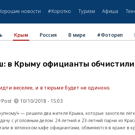
Хорошие новости
#Коротко
Туризм
Афиша
Тех
ь
Россия
В мире
#Фотореп
Крым
ш: в Крыму официанты обчистили
идти веселее, и в тюрьме будет не одиноко.
rPost
10/10/2018 - 15:03
упному!» — решили два жителя Крыма, которые захотели лёгки
идачу с уголовным делом: 24-летний и 23-летний парни из Кра
тали в ялтинском кафе официантами, обвиняются в краже в к