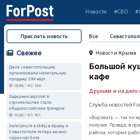
Новости
#СВО
#
Прислать новость
Все
Севастопол
Свежее
Новости Крыма
Большой ку
Двое севастопольцев
организовали нелегальную
кафе
продажу SIM-карт
16:04
0
164
Друзьям и на дело 
Задержки зарплат в
строительстве стали
Служба новостей Fo
общероссийским трендом
15:20
0
101
«Воровать — так по-кр
получил. Правда, в пр
Записаться в МФЦ в Крыму и
Севастополе теперь можно
района, которые рабо
через чат-бота