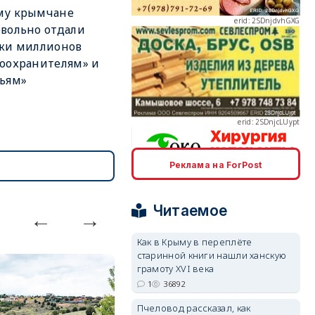
му крымчане
вольно отдали
тки миллионов
оохранителям» и
erid: 2SDnjcLUypt
ьям»
Реклама на ForPost
erid: 2SDnjcrDNw6
Читаемое
Как в Крыму в переплёте
старинной книги нашли ханскую
грамоту XVI века
erid: 2SDnjdPjgYS
1
36892
Пчеловод рассказал, как