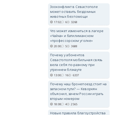
Зооконфликт в Севастополе
может оставить бездомных
животных без помощи
17:02
6
3268
Что может измениться в лагере
«Чайка» и батилиманском
«профессорском уголке»
20:00
5
3688
Почему у абонентов
Севастополя мобильная связь
вела себя по-разному при
утреннем блэкауте
13:00
16
6337
Почему наш бронепоезд стоит на
запасном пути? — Кеворкян
объяснил, зачем России играть
вторым номером
18:08
4
2565
Новые правила благоустройства