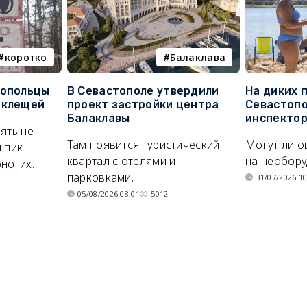
коротко
Балаклава
топольцы
В Севастополе утвердили
На диких 
 клещей
проект застройки центра
Севастопо
Балаклавы
инспекто
ять не
Там появится туристический
Могут ли о
 пик
квартал с отелями и
на необор
ногих.
парковками.
31/07/2026 10
05/08/2026 08:01
5012