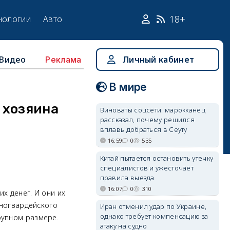
18+
нологии
Авто
Видео
Личный кабинет
Реклама
В мире
 хозяина
Виноваты соцсети: марокканец
рассказал, почему решился
вплавь добраться в Сеуту
16:59
0
535
Китай пытается остановить утечку
специалистов и ужесточает
правила выезда
16:07
0
310
х денег. И они их
сногвардейского
Иран отменил удар по Украине,
однако требует компенсацию за
рупном размере.
атаку на судно