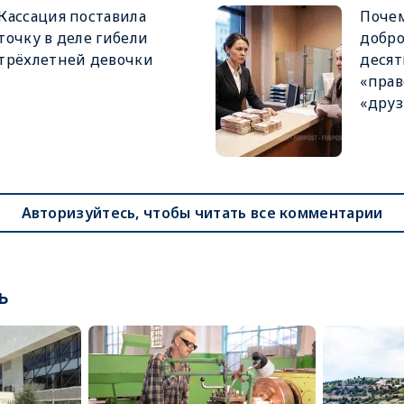
Кассация поставила
Поче
точку в деле гибели
добро
трёхлетней девочки
деся
«прав
«друз
Авторизуйтесь, чтобы читать все комментарии
ь