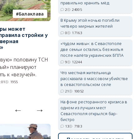
правильно хранить мёд
2
24005
Балаклава
покушение
В Крыму этой ночью погибли
четверо мирных жителей
уры может
Совершено покушение на
П
erid: 2SDnjdvhGXG
0
17163
правила стройки у
разработчика дронов
к
верная
«Упырь» — что известно к
р
«Чудом живы»: в Севастополе
а»
этому часу
С
две семьи остались без жилья
после налёта украинских БПЛА
ивую» половину ТСН
Сработало взрывное
С
9
12244
ный» планируют
устройство, заложенное под
гр
Что местная жительница
ть к «везучей».
автомобиль Владимира
р
рассказала о массовом убийстве
Ткачука.
во
:01
1955
в севастопольском селе
05/08/2026 17:18
1707
21
10052
На фоне ресторанного кризиса в
одном из лучших мест
Севастополя открылся бар-
бистро
13
7183