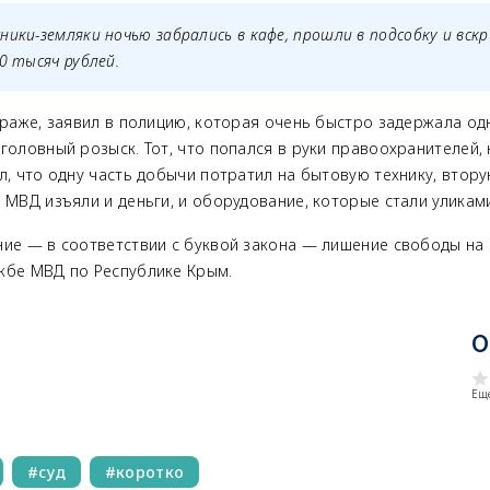
ники-земляки ночью забрались в кафе, прошли в подсобку и вск
00 тысяч рублей.
краже, заявил в полицию, которая очень быстро задержала од
головный розыск. Тот, что попался в руки правоохранителей, 
л, что одну часть добычи потратил на бытовую технику, втору
 МВД изъяли и деньги, и оборудование, которые стали уликам
ие — в соответствии с буквой закона — лишение свободы на 
жбе МВД по Республике Крым.
О
Еще
суд
коротко