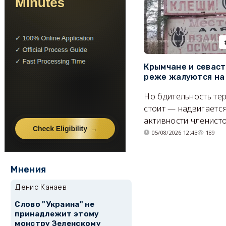
Крымчане и севас
реже жалуются на
Но бдительность тер
стоит — надвигается
активности членисто
05/08/2026 12:43
189
Мнения
Денис Канаев
Слово "Украина" не
принадлежит этому
монстру Зеленскому