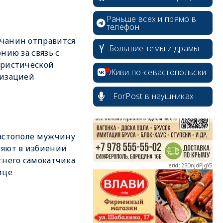
Раньше всех и прямо в
телефон
чанин отправится
Большие темы и драмы
онию за связь с
erid: 2SDnjcrDNw6
ористической
Живи по-севастопольски
низацией
ForPost в наушниках
erid: 2SDnjdPjgYS
астополе мужчину
яют в избиении
тнего самокатчика
ице
erid: 2SDnjdvhGXG