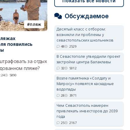
Показать все новости
Обсуждаемое
пляж
туризм
Десятый класс с отбором:
возникли ли проблемы у
пляжах
Двух москвичей на
П
севастопольских школьников
ля появились
сапбордах унесло от берега
о
48
2529
ры
Крыма на километр в море
б
Е
В Севастополе утвердили проект
штрафовать за отдых
Спасатели благополучно
застройки центра Балаклавы
Н
удованном пляже?
вернули туристов обратно на
32
5012
де
сушу.
:24
5890
Возле памятника «Солдату и
29/07/2026 17:03
6379
Матросу» появятся каскадные
водопады
28
3971
Чем Севастополь намерен
привлекать инвесторов до 2039
года
25
2167