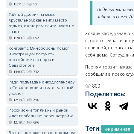
15:11
0
50
Подельники-ровес
Тайный дворик на мысе
забрав из него 7
Хрустальном: как найти место
отдыха, о котором почти никто не
знает
Хозяин кафе, узнав о 
15:00
7
652
второго сейчас ищет у
повинной, он рассказа
Контракт с Минобороны помог
иностранцам получить
себя дома. Сотрудники
российские паспорта в
Севастополе
Парням грозит наказан
14:03
0
732
сообщили в пресс-слу
Ради подъезда к онкодиспансеру
800
в Севастополе изымают частный
Поделитесь:
участок
12:18
1
286
Российский топливный рынок
ждёт глобальная перенастройка
12:18
1
696
Теги:
криминал
Бизнес поможет севастопольцам