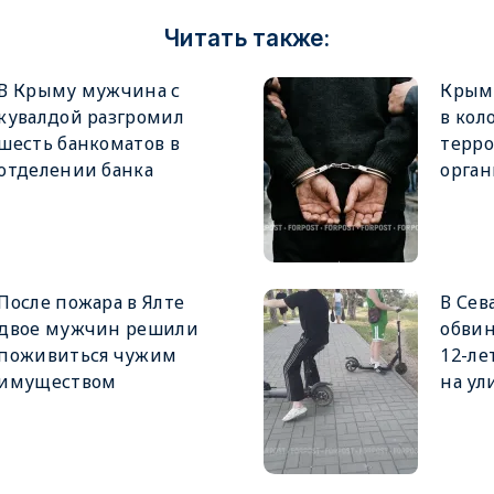
Читать также:
В Крыму мужчина с
Крым
кувалдой разгромил
в кол
шесть банкоматов в
терр
отделении банка
орга
После пожара в Ялте
В Сев
двое мужчин решили
обвин
поживиться чужим
12-ле
имуществом
на ул