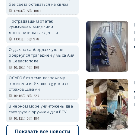
без света оставаться на связи
12:04
5
1001
Пострадавшим от атак
крымчанам выделили
дополнительные деньги
11:03
0
978
Отдых на сапбордах чуть не
обернулся трагедией у мыса Айя
в Севастополе
10:50
1
199
ОСАГО без ремонта: почему
водители всё чаще судятся со
страховщиками
10:16
3
327
В Чёрном море уничтожены два
сухогруза с оружием для ВСУ
10:13
0
184
Показать все новости