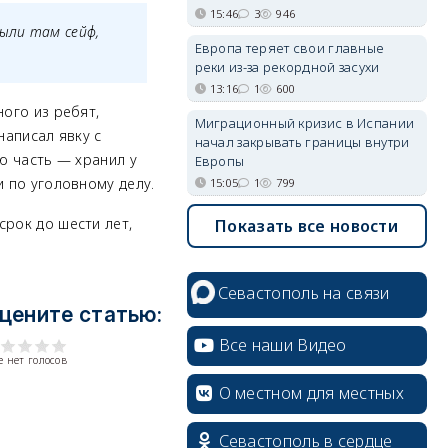
15:46
3
946
рыли там сейф,
Европа теряет свои главные
реки из-за рекордной засухи
13:16
1
600
ного из ребят,
Миграционный кризис в Испании
написал явку с
начал закрывать границы внутри
ю часть — хранил у
Европы
и по уголовному делу.
15:05
1
799
срок до шести лет,
Показать все новости
Севастополь на связи
цените статью:
Все наши Видео
 нет голосов
О местном для местных
Севастополь в сердце