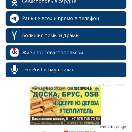
Севастополь в сердце
Раньше всех и прямо в телефон
Большие темы и драмы
erid: 2SDnjdPjgYS
Живи по-севастопольски
ForPost в наушниках
erid: 2SDnjdvhGXG
erid: 2SDnjcLUypt