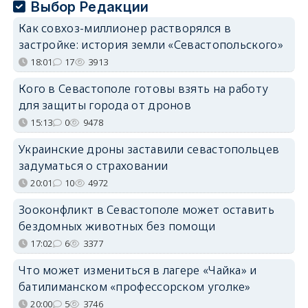
Выбор Редакции
Как совхоз-миллионер растворялся в
застройке: история земли «Севастопольского»
18:01
17
3913
Кого в Севастополе готовы взять на работу
для защиты города от дронов
15:13
0
9478
Украинские дроны заставили севастопольцев
задуматься о страховании
20:01
10
4972
Зооконфликт в Севастополе может оставить
бездомных животных без помощи
17:02
6
3377
Что может измениться в лагере «Чайка» и
батилиманском «профессорском уголке»
20:00
5
3746