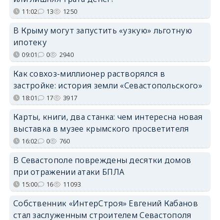
11:02
13
1250
В Крыму могут запустить «узкую» льготную
ипотеку
09:01
0
2940
Как совхоз-миллионер растворялся в
застройке: история земли «Севастопольского»
18:01
17
3917
Карты, книги, два станка: чем интересна новая
выставка в музее крымского просветителя
16:02
0
760
В Севастополе повреждены десятки домов
при отражении атаки БПЛА
15:00
16
11093
Собственник «ИнтерСтроя» Евгений Кабанов
стал заслуженным строителем Севастополя