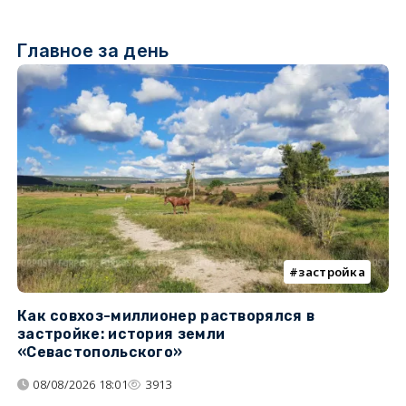
Главное за день
застройка
Как совхоз-миллионер растворялся в
К
застройке: история земли
н
«Севастопольского»
п
08/08/2026 18:01
3913