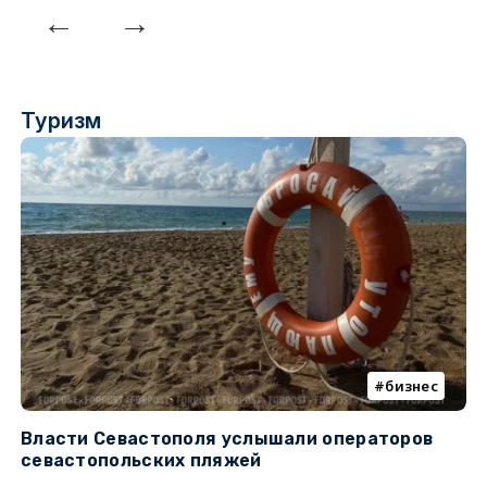
Туризм
бизнес
Власти Севастополя услышали операторов
П
севастопольских пляжей
о