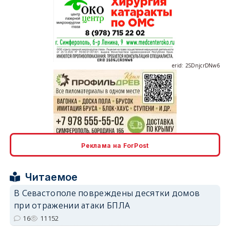
erid: 2SDnjcrDNw6
erid: 2SDnjdPjgYS
Реклама на ForPost
Читаемое
В Севастополе повреждены десятки домов
при отражении атаки БПЛА
erid: 2SDnjdvhGXG
16
11152