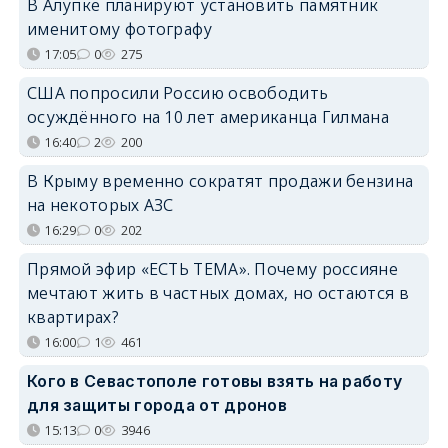
В Алупке планируют установить памятник
именитому фотографу
17:05
0
275
США попросили Россию освободить
осуждённого на 10 лет американца Гилмана
16:40
2
200
В Крыму временно сократят продажи бензина
на некоторых АЗС
16:29
0
202
Прямой эфир «ЕСТЬ ТЕМА». Почему россияне
мечтают жить в частных домах, но остаются в
квартирах?
16:00
1
461
Кого в Севастополе готовы взять на работу
для защиты города от дронов
15:13
0
3946