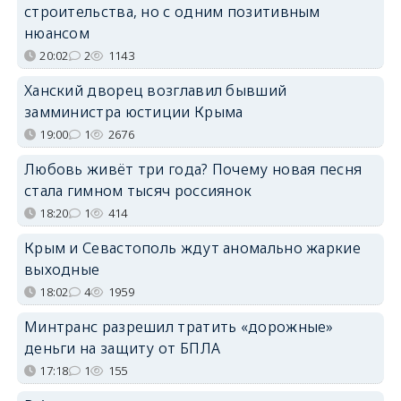
строительства, но с одним позитивным
нюансом
20:02
2
1143
Ханский дворец возглавил бывший
замминистра юстиции Крыма
19:00
1
2676
Любовь живёт три года? Почему новая песня
стала гимном тысяч россиянок
18:20
1
414
Крым и Севастополь ждут аномально жаркие
выходные
18:02
4
1959
Минтранс разрешил тратить «дорожные»
деньги на защиту от БПЛА
17:18
1
155