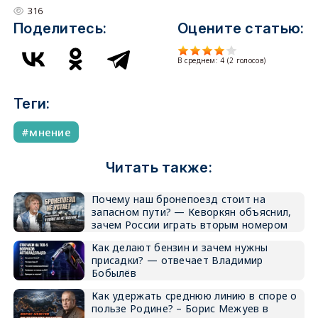
316
Поделитесь:
Оцените статью:
В среднем:
4
(
2
голосов)
Теги:
мнение
Читать также:
Почему наш бронепоезд стоит на
запасном пути? — Кеворкян объяснил,
зачем России играть вторым номером
Как делают бензин и зачем нужны
присадки? — отвечает Владимир
Бобылёв
Как удержать среднюю линию в споре о
пользе Родине? – Борис Межуев в