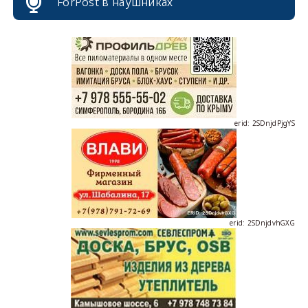
ForPost в наушниках
erid: 2SDnjdPjgYS
erid: 2SDnjdvhGXG
erid: 2SDnjcLUypt