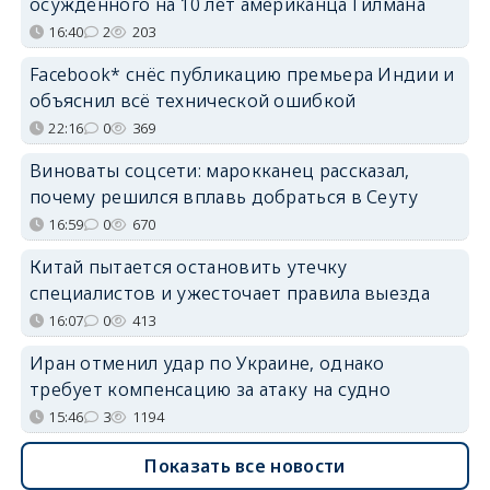
осуждённого на 10 лет американца Гилмана
16:40
2
203
Facebook* снёс публикацию премьера Индии и
объяснил всё технической ошибкой
22:16
0
369
Виноваты соцсети: марокканец рассказал,
почему решился вплавь добраться в Сеуту
16:59
0
670
Китай пытается остановить утечку
специалистов и ужесточает правила выезда
16:07
0
413
Иран отменил удар по Украине, однако
требует компенсацию за атаку на судно
15:46
3
1194
Показать все новости