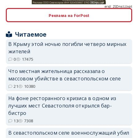
Реклама на ForPost
Читаемое
erid: 2SDnjcrDNw6
В Крыму этой ночью погибли четверо мирных
жителей
0
17475
Что местная жительница рассказала о
массовом убийстве в севастопольском селе
erid: 2SDnjdPjgYS
21
10380
На фоне ресторанного кризиса в одном из
лучших мест Севастополя открылся бар-
бистро
13
7308
erid: 2SDnjdvhGXG
В севастопольском селе военнослужащий убил