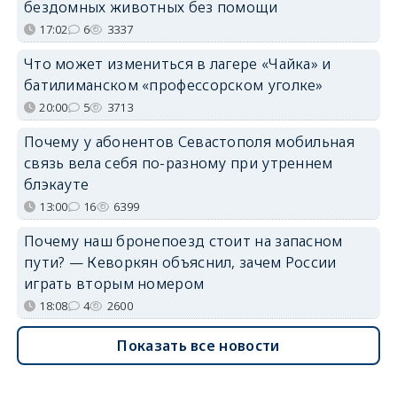
бездомных животных без помощи
17:02
6
3337
Что может измениться в лагере «Чайка» и
батилиманском «профессорском уголке»
20:00
5
3713
Почему у абонентов Севастополя мобильная
связь вела себя по-разному при утреннем
блэкауте
13:00
16
6399
Почему наш бронепоезд стоит на запасном
пути? — Кеворкян объяснил, зачем России
играть вторым номером
18:08
4
2600
Показать все новости