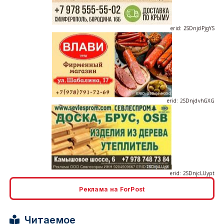
erid: 2SDnjdvhGXG
erid: 2SDnjcLUypt
Реклама на ForPost
erid: 2SDnjcrDNw6
Читаемое