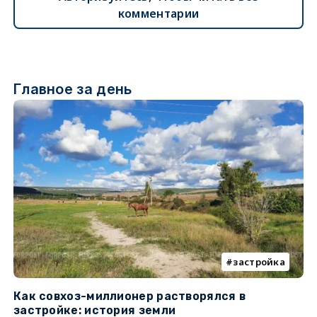
комментарии
Главное за день
застройка
Как совхоз-миллионер растворялся в
К
застройке: история земли
н