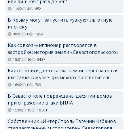
или лишняя трата денег?
11:02
4
652
В Крыму могут запустить «узкую» льготную
ипотеку
09:01
0
1854
Как совхоз-миллионер растворялся в
застройке: история земли «Севастопольского»
18:01
16
3437
Карты, книги, два станка: чем интересна новая
выставка в музее крымского просветителя
16:02
0
709
В Севастополе повреждены десятки домов
при отражении атаки БПЛА
15:00
15
10301
Собственник «ИнтерСтроя» Евгений Кабанов
стал заслуженным строителем Севастополя