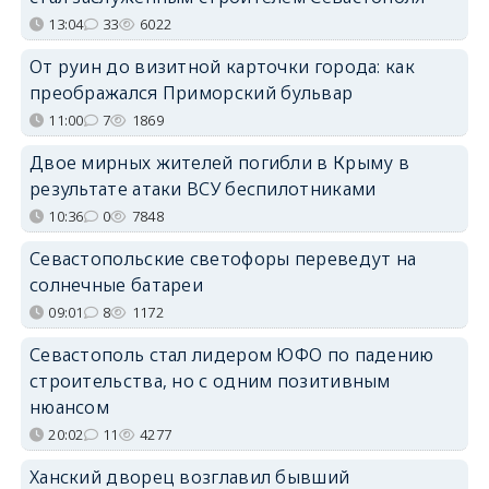
13:04
33
6022
От руин до визитной карточки города: как
преображался Приморский бульвар
11:00
7
1869
Двое мирных жителей погибли в Крыму в
результате атаки ВСУ беспилотниками
10:36
0
7848
Севастопольские светофоры переведут на
солнечные батареи
09:01
8
1172
Севастополь стал лидером ЮФО по падению
строительства, но с одним позитивным
нюансом
20:02
11
4277
Ханский дворец возглавил бывший