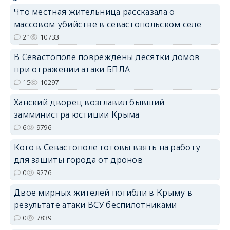
Что местная жительница рассказала о
массовом убийстве в севастопольском селе
21
10733
В Севастополе повреждены десятки домов
erid: 2SDnjdPjgYS
при отражении атаки БПЛА
15
10297
Ханский дворец возглавил бывший
замминистра юстиции Крыма
6
9796
erid: 2SDnjdvhGXG
Кого в Севастополе готовы взять на работу
для защиты города от дронов
0
9276
Двое мирных жителей погибли в Крыму в
результате атаки ВСУ беспилотниками
0
7839