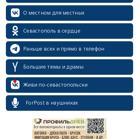
О местном для местных
Севастополь в сердце
Раньше всех и прямо в телефон
Большие темы и драмы
Живи по-севастопольски
erid: 2SDnjcrDNw6
ForPost в наушниках
erid: 2SDnjdPjgYS