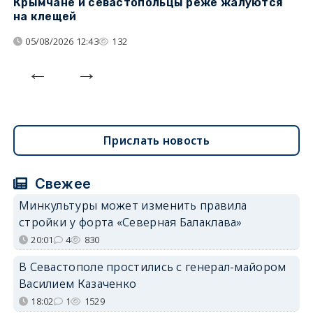
Крымчане и севастопольцы реже жалуются
В
на клещей
ц
05/08/2026 12:43
132
Прислать новость
Свежее
Минкультуры может изменить правила
стройки у форта «Северная Балаклава»
20:01
4
830
В Севастополе простились с генерал-майором
Василием Казаченко
18:02
1
1529