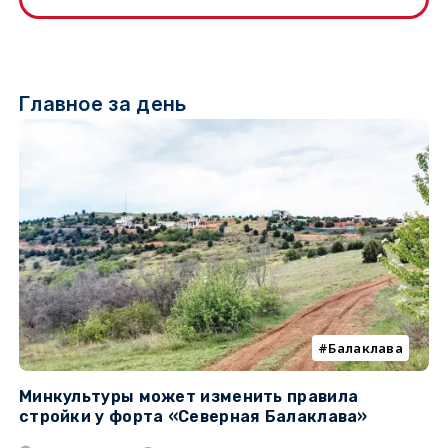
Главное за день
Балаклава
Минкультуры может изменить правила
С
стройки у форта «Северная Балаклава»
д