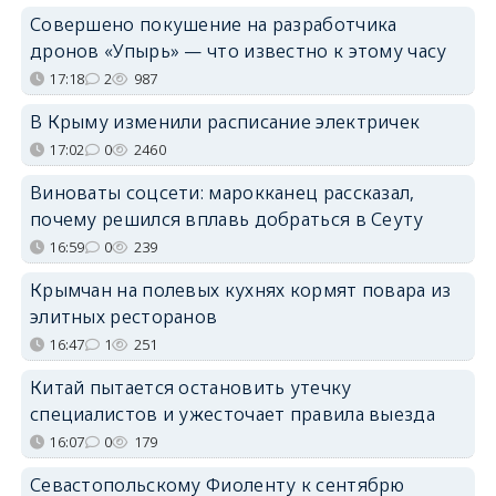
Совершено покушение на разработчика
дронов «Упырь» — что известно к этому часу
17:18
2
987
В Крыму изменили расписание электричек
17:02
0
2460
Виноваты соцсети: марокканец рассказал,
почему решился вплавь добраться в Сеуту
16:59
0
239
Крымчан на полевых кухнях кормят повара из
элитных ресторанов
16:47
1
251
Китай пытается остановить утечку
специалистов и ужесточает правила выезда
16:07
0
179
Севастопольскому Фиоленту к сентябрю