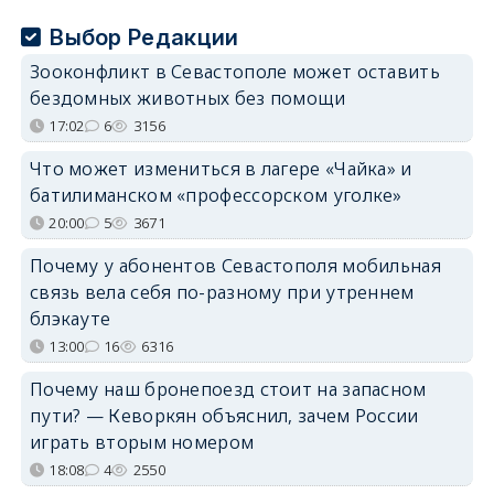
Выбор Редакции
Зооконфликт в Севастополе может оставить
бездомных животных без помощи
17:02
6
3156
Что может измениться в лагере «Чайка» и
батилиманском «профессорском уголке»
20:00
5
3671
Почему у абонентов Севастополя мобильная
связь вела себя по-разному при утреннем
блэкауте
13:00
16
6316
Почему наш бронепоезд стоит на запасном
пути? — Кеворкян объяснил, зачем России
играть вторым номером
18:08
4
2550