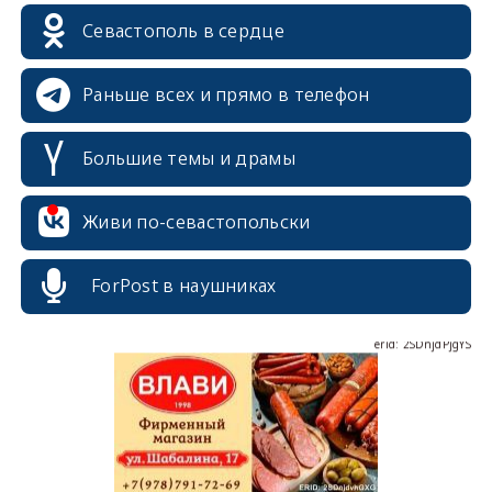
Севастополь в сердце
Раньше всех и прямо в телефон
Большие темы и драмы
erid: 2SDnjcrDNw6
Живи по-севастопольски
ForPost в наушниках
erid: 2SDnjdPjgYS