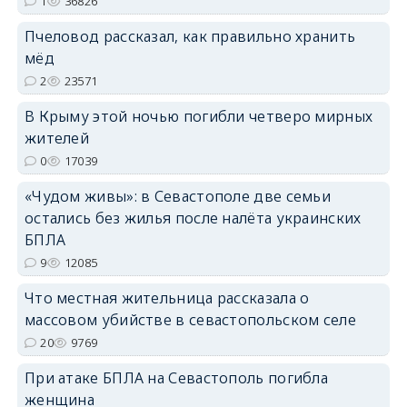
1
36826
Пчеловод рассказал, как правильно хранить
мёд
2
23571
В Крыму этой ночью погибли четверо мирных
erid: 2SDnjdvhGXG
жителей
0
17039
«Чудом живы»: в Севастополе две семьи
остались без жилья после налёта украинских
БПЛА
9
12085
Что местная жительница рассказала о
массовом убийстве в севастопольском селе
20
9769
При атаке БПЛА на Севастополь погибла
женщина