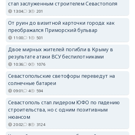
стал заслуженным строителем Севастополя
13:04
3
201
От руин до визитной карточки города: как
преображался Приморский бульвар
11:00
1
501
Двое мирных жителей погибли в Крыму в
результате атаки ВСУ беспилотниками
10:36
0
1076
Севастопольские светофоры переведут на
солнечные батареи
09:01
4
594
Севастополь стал лидером ЮФО по падению
строительства, но с одним позитивным
нюансом
20:02
8
3124