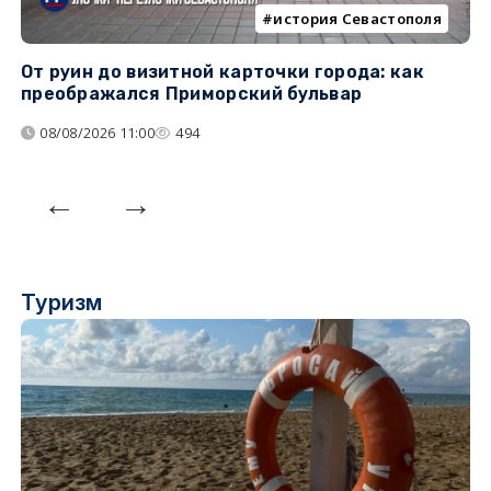
история Севастополя
От руин до визитной карточки города: как
С
преображался Приморский бульвар
с
08/08/2026 11:00
494
Туризм