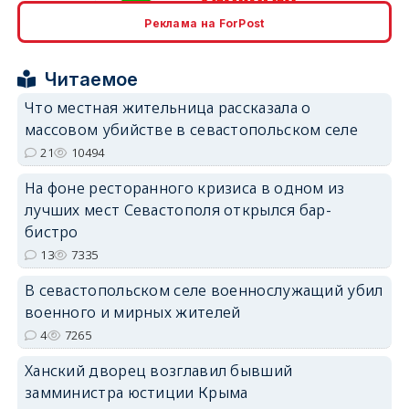
Реклама на ForPost
erid: 2SDnjcrDNw6
Читаемое
Что местная жительница рассказала о
массовом убийстве в севастопольском селе
21
10494
erid: 2SDnjdPjgYS
На фоне ресторанного кризиса в одном из
лучших мест Севастополя открылся бар-
бистро
13
7335
В севастопольском селе военнослужащий убил
военного и мирных жителей
erid: 2SDnjdvhGXG
4
7265
Ханский дворец возглавил бывший
замминистра юстиции Крыма