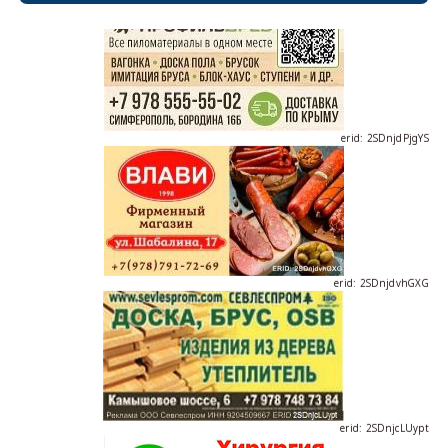
erid: 2SDnjdPjgYS
erid: 2SDnjdvhGXG
erid: 2SDnjcLUypt