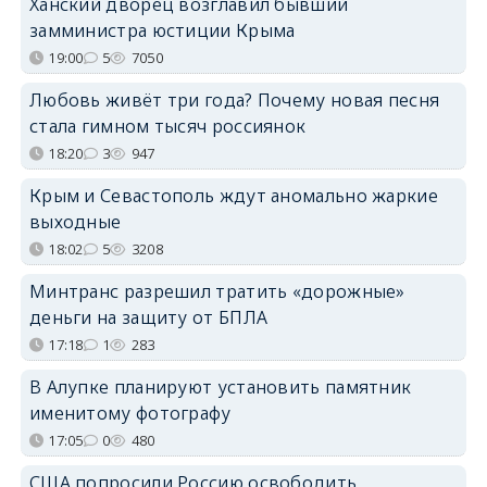
Ханский дворец возглавил бывший
замминистра юстиции Крыма
19:00
5
7050
Любовь живёт три года? Почему новая песня
стала гимном тысяч россиянок
18:20
3
947
Крым и Севастополь ждут аномально жаркие
выходные
18:02
5
3208
Минтранс разрешил тратить «дорожные»
деньги на защиту от БПЛА
17:18
1
283
В Алупке планируют установить памятник
именитому фотографу
17:05
0
480
США попросили Россию освободить