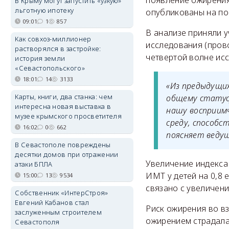
появление ожирения 
В Крыму могут запустить «узкую»
льготную ипотеку
опубликованы на пор
09:01
1
857
В анализе приняли у
Как совхоз-миллионер
исследования (прово
растворялся в застройке:
четвертой волне исс
история земли
«Севастопольского»
18:01
14
3133
«Из предыдущи
Карты, книги, два станка: чем
общему статусу
интересна новая выставка в
нашу восприимч
музее крымского просветителя
среду, способ
16:02
0
662
поясняет веду
В Севастополе повреждены
десятки домов при отражении
Увеличение индекса
атаки БПЛА
ИМТ у детей на 0,8
15:00
13
9534
связано с увеличени
Собственник «ИнтерСтроя»
Евгений Кабанов стал
Риск ожирения во вз
заслуженным строителем
ожирением страдала 
Севастополя