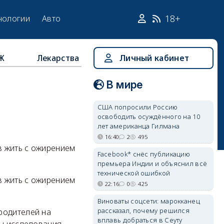
18+
нологии
Авто
Ж
Лекарства
Личный кабинет
В мире
США попросили Россию
освободить осуждённого на 10
лет американца Гилмана
16:40
2
495
в жить с ожирением
Facebook* снёс публикацию
премьера Индии и объяснил всё
технической ошибкой
в жить с ожирением
22:16
0
425
Виноваты соцсети: марокканец
рассказал, почему решился
родителей на
вплавь добраться в Сеуту