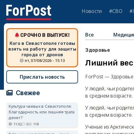
Новости
#СВО
#
Все
Медици
СРОЧНО В ВЫПУСК!
Кого в Севастополе готовы
взять на работу для защиты
Здоровье
города от дронов
пт, 07/08/2026 - 15:13
Лишний вес
ForPost — Здоровье
Прислать новость
У людей, чьи родите
Свежее
в среднем возрасте.
Культура чаевых в Севастополе:
У людей, чьи родите
благодарность или лишняя трата
в среднем возрасте.
денег?
11:02
0
118
Ученые из Арктичес