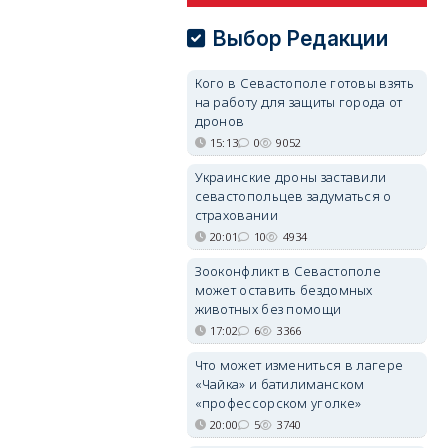
Выбор Редакции
Кого в Севастополе готовы взять
на работу для защиты города от
дронов
15:13
0
9052
Украинские дроны заставили
севастопольцев задуматься о
страховании
20:01
10
4934
Зооконфликт в Севастополе
может оставить бездомных
животных без помощи
17:02
6
3366
Что может измениться в лагере
«Чайка» и батилиманском
«профессорском уголке»
20:00
5
3740