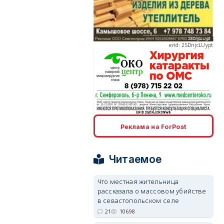
erid: 2SDnjcLUypt
erid: 2SDnjcrDNw6
Реклама на ForPost
Читаемое
Что местная жительница
erid: 2SDnjdPjgYS
рассказала о массовом убийстве
в севастопольском селе
21
10698