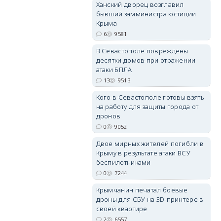
Ханский дворец возглавил
бывший замминистра юстиции
Крыма
erid: 2SDnjdvhGXG
6
9581
В Севастополе повреждены
десятки домов при отражении
атаки БПЛА
13
9513
Кого в Севастополе готовы взять
на работу для защиты города от
дронов
0
9052
Двое мирных жителей погибли в
Крыму в результате атаки ВСУ
беспилотниками
0
7244
Крымчанин печатал боевые
дроны для СБУ на 3D-принтере в
своей квартире
2
6557