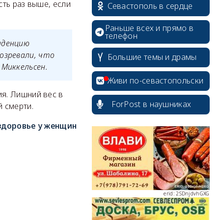
ть раз выше, если
Севастополь в сердце
Раньше всех и прямо в
телефон
нденцию
erid: 2SDnjcrDNw6
озревали, что
Большие темы и драмы
 Миккельсен.
Живи по-севастопольски
я. Лишний вес в
ForPost в наушниках
 смерти.
erid: 2SDnjdPjgYS
 здоровье у женщин
erid: 2SDnjdvhGXG