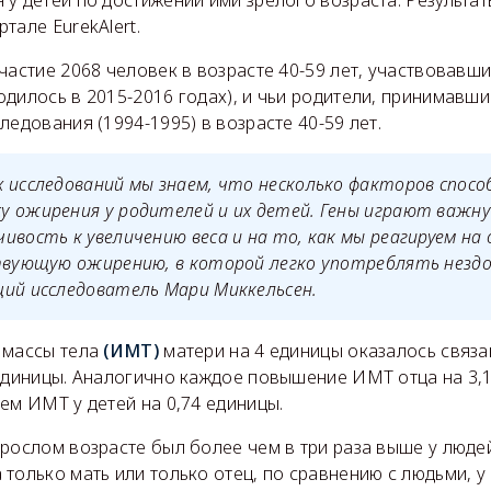
у детей по достижении ими зрелого возраста. Результа
тале EurekAlert.
частие 2068 человек в возрасте 40-59 лет, участвовавш
дилось в 2015-2016 годах), и чьи родители, принимавши
ледования (1994-1995) в возрасте 40-59 лет.
х исследований мы знаем, что несколько факторов спос
 ожирения у родителей и их детей. Гены играют важную
ивость к увеличению веса и на то, как мы реагируем н
ствующую ожирению, в которой легко употреблять незд
щий исследователь Мари Миккельсен.
 массы тела
(ИМТ)
матери на 4 единицы оказалось связа
 единицы. Аналогично каждое повышение ИМТ отца на 3,
ем ИМТ у детей на 0,74 единицы.
рослом возрасте был более чем в три раза выше у людей
только мать или только отец, по сравнению с людьми, у