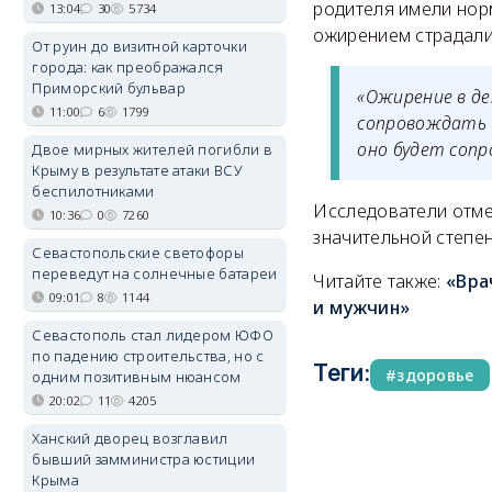
родителя имели нор
13:04
30
5734
ожирением страдали
От руин до визитной карточки
города: как преображался
Приморский бульвар
«Ожирение в д
11:00
6
1799
сопровождать ч
оно будет сопр
Двое мирных жителей погибли в
Крыму в результате атаки ВСУ
беспилотниками
Исследователи отме
10:36
0
7260
значительной степе
Севастопольские светофоры
переведут на солнечные батареи
Читайте также:
«Вра
09:01
8
1144
и мужчин»
Севастополь стал лидером ЮФО
по падению строительства, но с
Теги:
здоровье
одним позитивным нюансом
20:02
11
4205
Ханский дворец возглавил
бывший замминистра юстиции
Крыма