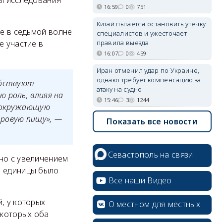
ты исследования
16:59
0
751
Китай пытается остановить утечку
ие в седьмой волне
специалистов и ужесточает
правила выезда
е участие в
16:07
0
459
Иран отменил удар по Украине,
однако требует компенсацию за
обствуют
атаку на судно
 роль, влияя на
15:46
3
1244
а окружающую
оровую пищу»
, —
Показать все новости
Севастополь на связи
но с увеличением
1 единицы было
Все наши Видео
, у которых
О местном для местных
 которых оба