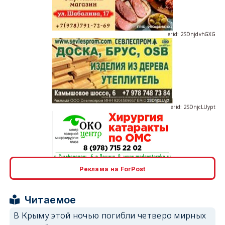
erid: 2SDnjdvhGXG
erid: 2SDnjcLUypt
erid: 2SDnjcrDNw6
Реклама на ForPost
Читаемое
В Крыму этой ночью погибли четверо мирных