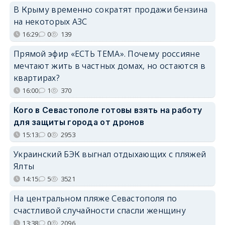
В Крыму временно сократят продажи бензина
на некоторых АЗС
16:29
0
139
Прямой эфир «ЕСТЬ ТЕМА». Почему россияне
мечтают жить в частных домах, но остаются в
квартирах?
16:00
1
370
Кого в Севастополе готовы взять на работу
для защиты города от дронов
15:13
0
2953
Украинский БЭК выгнал отдыхающих с пляжей
Ялты
14:15
5
3521
На центральном пляже Севастополя по
счастливой случайности спасли женщину
13:38
0
2096