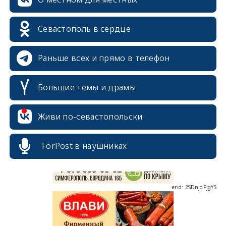
Севастополь в сердце
Раньше всех и прямо в телефон
Большие темы и драмы
erid: 2SDnjcrDNw6
Живи по-севастопольски
ForPost в наушниках
erid: 2SDnjdPjgYS