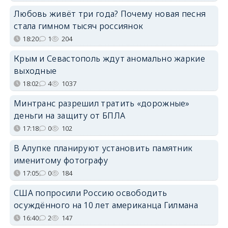
Любовь живёт три года? Почему новая песня
стала гимном тысяч россиянок
18:20
1
204
Крым и Севастополь ждут аномально жаркие
выходные
18:02
4
1037
Минтранс разрешил тратить «дорожные»
деньги на защиту от БПЛА
17:18
0
102
В Алупке планируют установить памятник
именитому фотографу
17:05
0
184
США попросили Россию освободить
осуждённого на 10 лет американца Гилмана
16:40
2
147