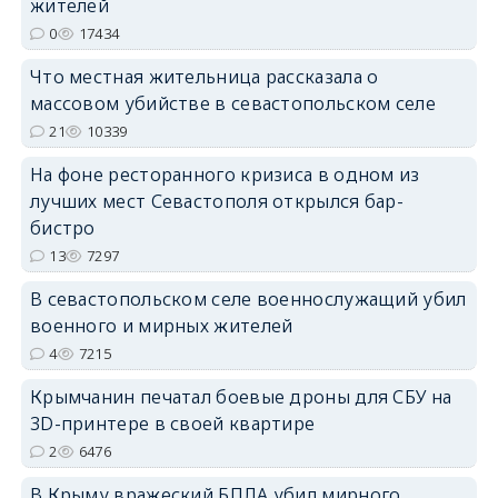
жителей
erid: 2SDnjdPjgYS
0
17434
Что местная жительница рассказала о
массовом убийстве в севастопольском селе
21
10339
На фоне ресторанного кризиса в одном из
erid: 2SDnjdvhGXG
лучших мест Севастополя открылся бар-
бистро
13
7297
В севастопольском селе военнослужащий убил
военного и мирных жителей
4
7215
Крымчанин печатал боевые дроны для СБУ на
3D-принтере в своей квартире
2
6476
В Крыму вражеский БПЛА убил мирного