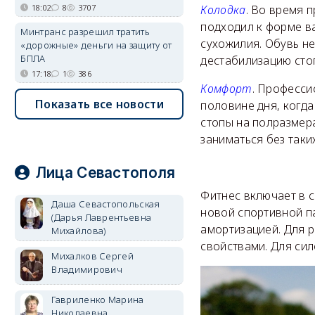
Колодка
. Во время 
18:02
8
3707
подходил к форме в
Минтранс разрешил тратить
сухожилия. Обувь не
«дорожные» деньги на защиту от
БПЛА
дестабилизацию сто
17:18
1
386
Комфорт
. Професси
Показать все новости
половине дня, когда
стопы на полразмер
заниматься без таки
Лица Севастополя
Фитнес включает в 
Даша Севастопольская
новой спортивной п
(Дарья Лаврентьевна
амортизацией. Для 
Михайлова)
свойствами. Для си
Михалков Сергей
Владимирович
Гавриленко Марина
Николаевна