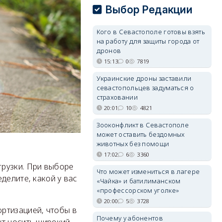
Выбор Редакции
Кого в Севастополе готовы взять
на работу для защиты города от
дронов
15:13
0
7819
Украинские дроны заставили
севастопольцев задуматься о
страховании
20:01
10
4821
Зооконфликт в Севастополе
может оставить бездомных
животных без помощи
17:02
6
3360
грузки. При выборе
Что может измениться в лагере
делите, какой у вас
«Чайка» и батилиманском
«профессорском уголке»
20:00
5
3728
ртизацией, чтобы в
Почему у абонентов
ут носить широкий