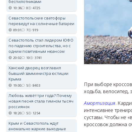
беспилотниками
10:36
0
4725
Севастопольские светофоры
переведут на солнечные батареи
09:01
7
919
Севастополь стал лидером ЮФО
по падению строительства, но с
одним позитивным нюансом
20:02
10
3741
Ханский дворец возглавил
бывший замминистра юстиции
Крыма
При выборе кроссов
19:00
5
8403
ходьба, велосипед, 
Любовь живёт три года? Почему
новая песня стала гимном тысяч
Амортизация
.
Карди
россиянок
интенсивнее трениро
18:20
5
1254
суставы. Чтобы не «
Крым и Севастополь ждут
кроссовок должна о
аномально жаркие выходные