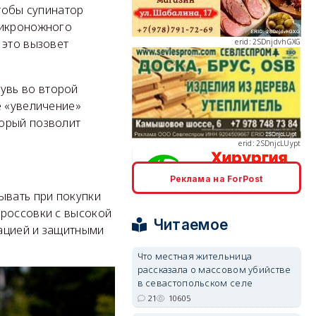
чтобы супинатор
 икроножного
 это вызовет
erid: 2SDnjcLUypt
увь во второй
е «увеличение»
торый позволит
Реклама на ForPost
erid: 2SDnjcrDNw6
ывать при покупки
кроссовки с высокой
Читаемое
ацией и защитными
Что местная жительница
рассказала о массовом убийстве
в севастопольском селе
erid: 2SDnjdPjgYS
21
10605