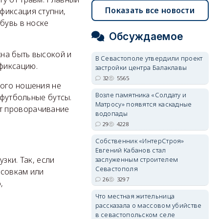
Показать все новости
фиксация ступни,
бувь в носке
.
Обсуждаемое
жна быть высокой и
В Севастополе утвердили проект
фиксацию.
застройки центра Балаклавы
32
5565
ного ношения не
Возле памятника «Солдату и
 футбольные бутсы.
Матросу» появятся каскадные
т проворачивание
водопады
29
4228
Собственник «ИнтерСтроя»
Евгений Кабанов стал
зки. Так, если
заслуженным строителем
Севастополя
ссовкам или
26
3297
,
Что местная жительница
рассказала о массовом убийстве
в севастопольском селе