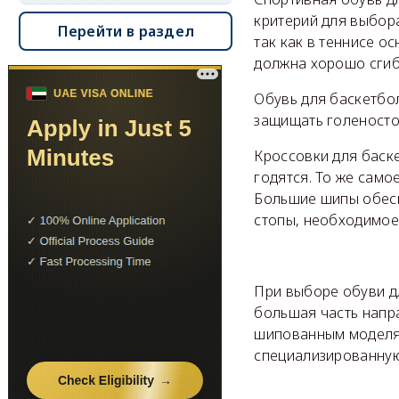
критерий для выбор
Перейти в раздел
так как в теннисе о
должна хорошо сгиб
Обувь для баскетбол
защищать голеносто
Кроссовки для баск
годятся. То же само
Большие шипы обесп
стопы, необходимое
При выборе обуви дл
большая часть напр
шипованным моделям
специализированную