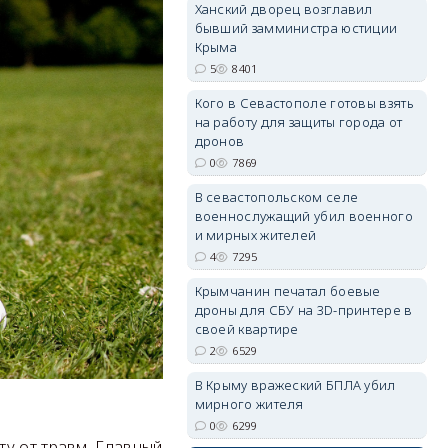
Ханский дворец возглавил
бывший замминистра юстиции
Крыма
5
8401
Кого в Севастополе готовы взять
erid: 2SDnjdvhGXG
на работу для защиты города от
дронов
0
7869
В севастопольском селе
военнослужащий убил военного
и мирных жителей
4
7295
Крымчанин печатал боевые
дроны для СБУ на 3D-принтере в
своей квартире
2
6529
В Крыму вражеский БПЛА убил
мирного жителя
0
6299
у от травм. Главный