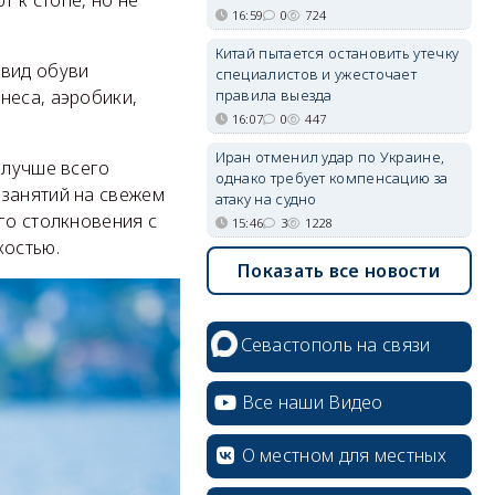
 к стопе, но не
16:59
0
724
Китай пытается остановить утечку
 вид обуви
специалистов и ужесточает
правила выезда
неса, аэробики,
16:07
0
447
Иран отменил удар по Украине,
 лучше всего
однако требует компенсацию за
 занятий на свежем
атаку на судно
го столкновения с
15:46
3
1228
костью.
Показать все новости
Севастополь на связи
Все наши Видео
О местном для местных