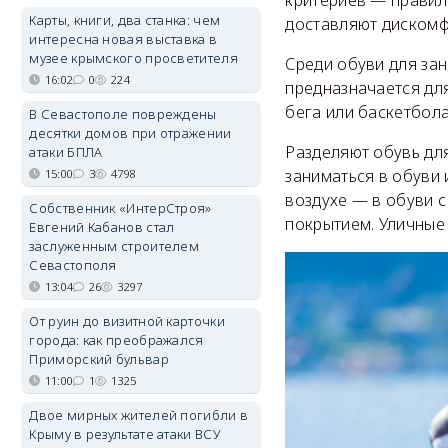
критериев — правил
Карты, книги, два станка: чем
доставляют дискомф
интересна новая выставка в
музее крымского просветителя
Среди обуви для за
16:02
0
224
предназначается для
бега или баскетбол
В Севастополе повреждены
десятки домов при отражении
Разделяют обувь для
атаки БПЛА
заниматься в обуви
15:00
3
4798
воздухе — в обуви с
Собственник «ИнтерСтроя»
покрытием. Уличные
Евгений Кабанов стал
заслуженным строителем
Севастополя
13:04
26
3297
От руин до визитной карточки
города: как преображался
Приморский бульвар
11:00
1
1325
Двое мирных жителей погибли в
Крыму в результате атаки ВСУ