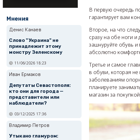
В первую очередь по
гарантирует вам кон
Мнения
Второе, на что след
Денис Канаев
сразу на обе ноги и
Слово "Украина" не
зашнуруйте обувь и 
принадлежит этому
абсолютно комфортно
монстру Зеленскому
11/06/2026 18:23
Третье и самое глав
в обуви, которая не
Иван Ермаков
заболеваниям опорн
Депутаты Севастополя:
планируете занимать
кто они для города —
магазин за покупкой
представители или
наблюдатели?
03/12/2025 17:36
Владимир Петров
Утыкано гламуром: