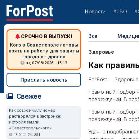
Новости
#СВО
#
Все
Медици
СРОЧНО В ВЫПУСК!
Кого в Севастополе готовы
взять на работу для защиты
Здоровье
города от дронов
пт, 07/08/2026 - 15:13
Как правил
ForPost — Здоровье
Прислать новость
Грамотный подбор н
Свежее
повреждений. В особ
Как совхоз-миллионер
Грамотный подбор н
растворялся в застройке:
повреждений. В особ
история земли
«Севастопольского»
Удачно подобранная
18:01
7
881