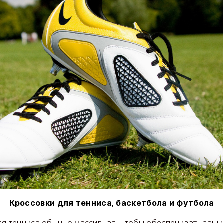
Кроссовки для тенниса, баскетбола и футбола
ля тенниса обычно массивная, чтобы обеспечивать защит