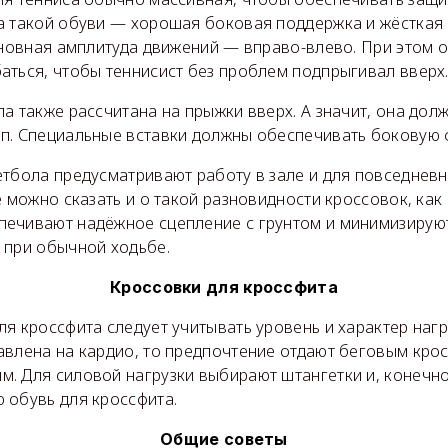
а такой обуви — хорошая боковая поддержка и жёсткая 
сновная амплитуда движений — вправо-влево. При этом о
аться, чтобы теннисист без проблем подпрыгивал вверх
а также рассчитана на прыжки вверх. А значит, она дол
п. Специальные вставки должны обеспечивать боковую 
етбола предусматривают работу в зале и для повседнев
е можно сказать и о такой разновидности кроссовок, как
ечивают надёжное сцепление с грунтом и минимизирую
 при обычной ходьбе.
Кроссовки для кроссфита
я кроссфита следует учитывать уровень и характер нагру
авлена на кардио, то предпочтение отдают беговым кро
. Для силовой нагрузки выбирают штангетки и, конечно
 обувь для кроссфита.
Общие советы