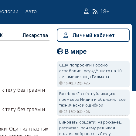
18+
нологии
Авто
Ж
Лекарства
Личный кабинет
В мире
США попросили Россию
освободить осуждённого на 10
лет американца Гилмана
16:40
2
425
к телу без травм и
Facebook* снёс публикацию
премьера Индии и объяснил всё
технической ошибкой
к телу без травм и
22:16
0
406
Виноваты соцсети: марокканец
рассказал, почему решился
ки. Один из главных
вплавь добраться в Сеуту