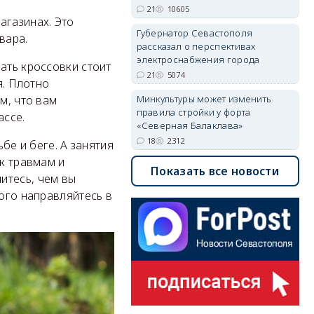
21
10605
агазинах. Это
Губернатор Севастополя
вара.
рассказал о перспективах
электроснабжения города
ать кроссовки стоит
21
5074
я. Плотно
м, что вам
Минкультуры может изменить
правила стройки у форта
ассе.
«Северная Балаклава»
18
2312
бе и беге. А занятия
 к травмам и
Показать все новости
итесь, чем вы
того направляйтесь в