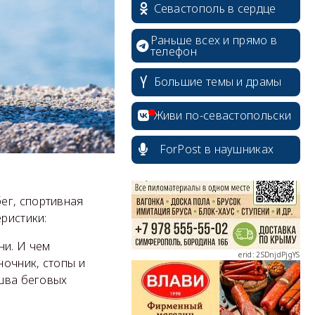
Севастополь в сердце
Раньше всех и прямо в
телефон
Большие темы и драмы
erid: 2SDnjcrDNw6
Живи по-севастопольски
ForPost в наушниках
erid: 2SDnjdPjgYS
ег, спортивная
ристики:
и. И чем
ночник, стопы и
ошва беговых
erid: 2SDnjdvhGXG