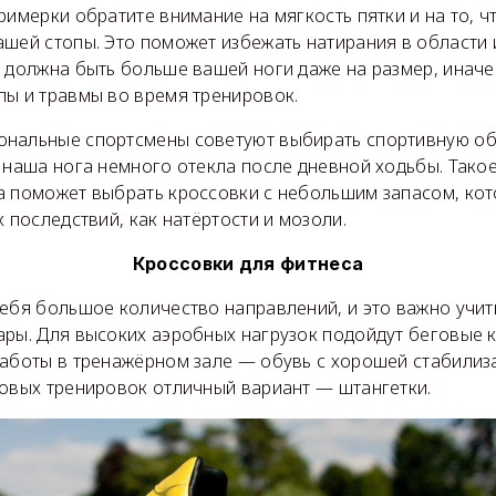
примерки обратите внимание на мягкость пятки и на то, 
ашей стопы. Это поможет избежать натирания в области
 должна быть больше вашей ноги даже на размер, иначе
пы и травмы во время тренировок.
ональные спортсмены советуют выбирать спортивную об
 наша нога немного отекла после дневной ходьбы. Тако
а поможет выбрать кроссовки с небольшим запасом, ко
х последствий, как натёртости и мозоли.
Кроссовки для фитнеса
себя большое количество направлений, и это важно учит
ары. Для высоких аэробных нагрузок подойдут беговые 
работы в тренажёрном зале — обувь с хорошей стабилиз
ловых тренировок отличный вариант — штангетки.