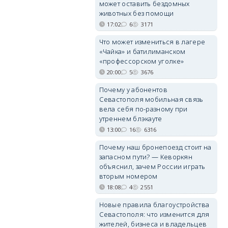
может оставить бездомных
животных без помощи
17:02
6
3171
Что может измениться в лагере
«Чайка» и батилиманском
«профессорском уголке»
20:00
5
3676
Почему у абонентов
Севастополя мобильная связь
вела себя по-разному при
утреннем блэкауте
13:00
16
6316
Почему наш бронепоезд стоит на
запасном пути? — Кеворкян
объяснил, зачем России играть
вторым номером
18:08
4
2551
Новые правила благоустройства
Севастополя: что изменится для
жителей, бизнеса и владельцев