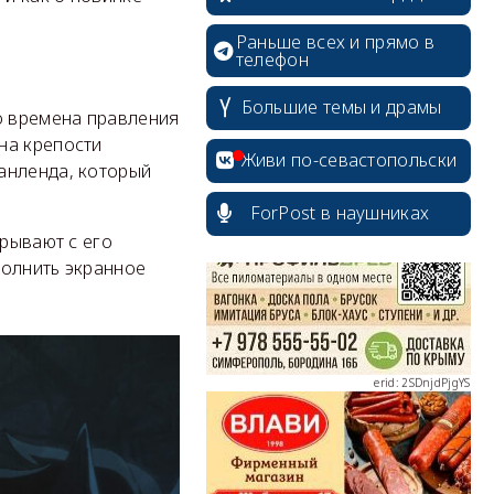
Раньше всех и прямо в
телефон
Большие темы и драмы
о времена правления
erid: 2SDnjcrDNw6
на крепости
Живи по-севастопольски
анленда, который
ForPost в наушниках
грывают с его
полнить экранное
erid: 2SDnjdPjgYS
erid: 2SDnjdvhGXG