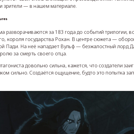
и зрители — в нашем материале.
tures
ма разворачиваются за 183 года до событий трилогии, в
о, короля государства Рохан. В центре сюжета — оборо
ой Пади. На неё нападает Вульф — безжалостный лорд Д
ролю за смерть своего отца.
тагониста довольно сильна, кажется, что создатели заи
ком сильно. Создаётся ощущение, будто это попытка за