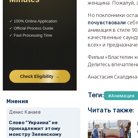
женщина. Пожалуй, з
Но поклонники оста
себя
почувствовали
анимация в стиле 9
качественные саундт
всех» и предназначе
Фильм «Властелин к
Делитесь впечатле
Анастасия Скалдина
Теги:
Анимация
Мнения
Читать также:
Денис Канаев
Слово "Украина" не
принадлежит этому
монстру Зеленскому