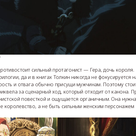
s
противостоит сильный протагонист — Гера, дочь короля.
илогии, да и в книгах Толкин никогда не фокусируется 
брость и отвага обычно присущи мужчинам. Поэтому стои
иквела за сценарный ход, который отходит от канона. П
истской повесткой и ощущается органичным. Она нужна
е королевство, а не быть сильным женским персонажем 