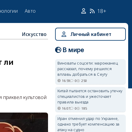
18+
нологии
Авто
Искусство
Личный кабинет
В мире
т ли
Виноваты соцсети: марокканец
рассказал, почему решился
вплавь добраться в Сеуту
16:59
0
250
Китай пытается остановить утечку
специалистов и ужесточает
я приквел культовой
правила выезда
16:07
0
185
Иран отменил удар по Украине,
однако требует компенсацию за
атаку на судно