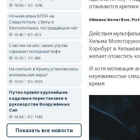
16:05
5
1260
отзываются критики 
Ночная атака БПЛА на
Обложка: Warner Bros. Pic
Севастополь: сбиты 4
беспилотника, пострадавших нет
Действия мультфиль
15:30
0
413
Хельма Молоторуког
Совсем не айс: какие угрозы
Хорнбург в Хельмов
скрывает холодный кофе
желает отомстить ко
15:19
1
600
И хотя мотивация ан
На сколько в Крыму установилась
аномальная жара?
неуязвимостью слиш
15:01
0
4125
время.
Путин провёл крупнейшие
кадровые перестановки в
руководстве Вооружённых
Сил
14:54
0
1186
Показать все новости