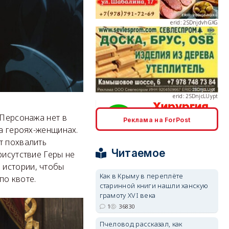
erid: 2SDnjcLUypt
 Персонажа нет в
Реклама на ForPost
erid: 2SDnjcrDNw6
на героях-женщинах.
т похвалить
Читаемое
рисутствие Геры не
 истории, чтобы
Как в Крыму в переплёте
по квоте.
старинной книги нашли ханскую
грамоту XVI века
erid: 2SDnjdPjgYS
1
36830
Пчеловод рассказал, как