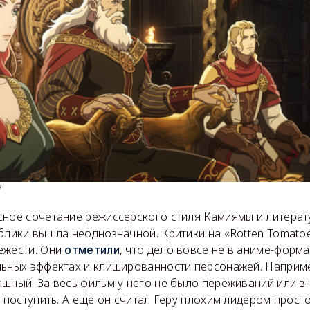
s
сное сочетание режиссерского стиля Камиямы и литерат
блики вышла неоднозначной. Критики на «Rotten Tomato
ежести. Они
, что дело вовсе не в аниме-форма
отметили
льных эффектах и клишированности персонажей. Наприм
ашный. За весь фильм у него не было переживаний или в
к поступить. А еще он считал Геру плохим лидером прост