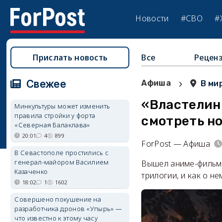
Новости
#СВО
#
Прислать новость
Все
Рецен
›
Свежее
Афиша
В ми
«Властелин 
Минкультуры может изменить
правила стройки у форта
смотреть н
«Северная Балаклава»
20:01
4
899
ForPost — Афиша
В Севастополе простились с
генерал-майором Василием
Вышел аниме-фильм 
Казаченко
трилогии, и как о н
18:02
1
1602
Совершено покушение на
разработчика дронов «Упырь» —
что известно к этому часу