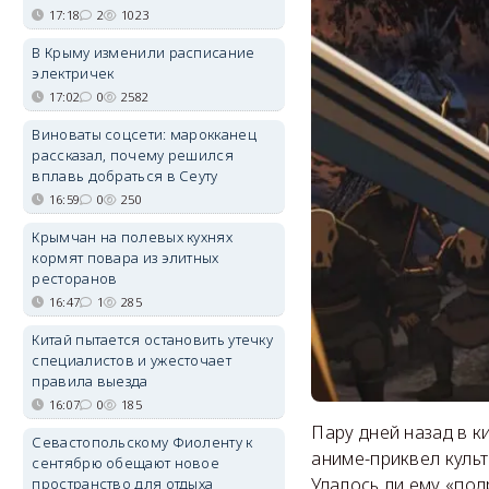
17:18
2
1023
В Крыму изменили расписание
электричек
17:02
0
2582
Виноваты соцсети: марокканец
рассказал, почему решился
вплавь добраться в Сеуту
16:59
0
250
Крымчан на полевых кухнях
кормят повара из элитных
ресторанов
16:47
1
285
Китай пытается остановить утечку
специалистов и ужесточает
правила выезда
16:07
0
185
Пару дней назад в к
Севастопольскому Фиоленту к
аниме-приквел культ
сентябрю обещают новое
Удалось ли ему «под
пространство для отдыха