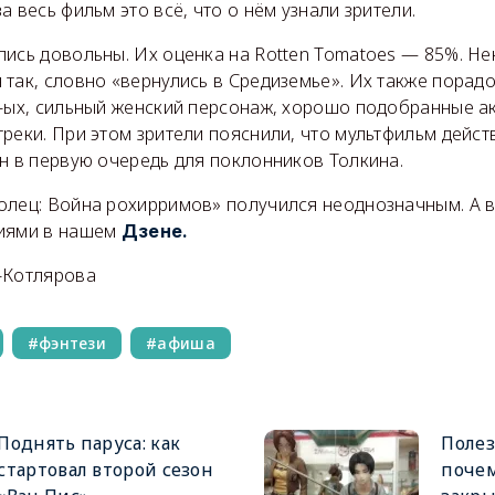
а весь фильм это всё, что о нём узнали зрители.
лись довольны. Их оценка на Rotten Tomatoes — 85%. Н
 так, словно «вернулись в Средиземье». Их также порад
0-ых, сильный женский персонаж, хорошо подобранные а
реки. При этом зрители пояснили, что мультфильм дейст
н в первую очередь для поклонников Толкина.
олец: Война рохирримов» получился неоднозначным. А в
ниями в нашем
Дзене.
-Котлярова
фэнтези
афиша
Поднять паруса: как
Полез
стартовал второй сезон
почем