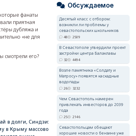
Обсуждаемое
екоторые фанаты
Десятый класс с отбором:
овали приятная
возникли ли проблемы у
ктёры дубляжа и
севастопольских школьников
вительно «не для
48
2509
В Севастополе утвердили проект
застройки центра Балаклавы
ы смотрели его?
32
4494
Возле памятника «Солдату и
Матросу» появятся каскадные
водопады
26
3232
Чем Севастополь намерен
привлекать инвесторов до 2039
года
25
2146
ай в долги, Синдзи:
Севастопольцам обещают
у в Крыму массово
хорошие новости о бензине уже