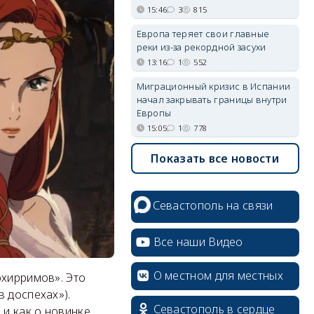
15:46
3
815
Европа теряет свои главные
реки из-за рекордной засухи
13:16
1
552
Миграционный кризис в Испании
начал закрывать границы внутри
Европы
15:05
1
778
Показать все новости
Севастополь на связи
Все наши Видео
О местном для местных
охирримов». Это
 доспехах»).
Севастополь в сердце
 и как о новинке