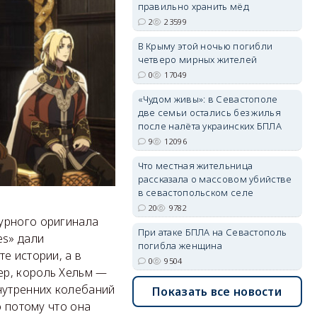
правильно хранить мёд
2
23599
В Крыму этой ночью погибли
четверо мирных жителей
erid: 2SDnjdvhGXG
0
17049
«Чудом живы»: в Севастополе
две семьи остались без жилья
после налёта украинских БПЛА
9
12096
Что местная жительница
рассказала о массовом убийстве
в севастопольском селе
20
9782
урного оригинала
При атаке БПЛА на Севастополь
es» дали
погибла женщина
те истории, а в
0
9504
ер, король Хельм —
нутренних колебаний
Показать все новости
о потому что она