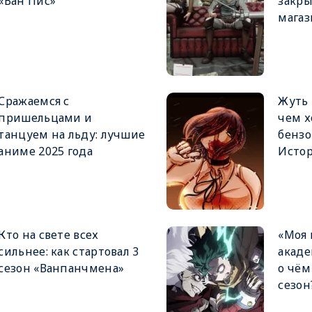
«Ван Пис»
закры
мага
Сражаемся с
Жуть 
пришельцами и
чем х
танцуем на льду: лучшие
бензо
аниме 2025 года
Истор
Кто на свете всех
«Моя 
сильнее: как стартовал 3
акаде
сезон «Ванпанчмена»
о чём
сезон