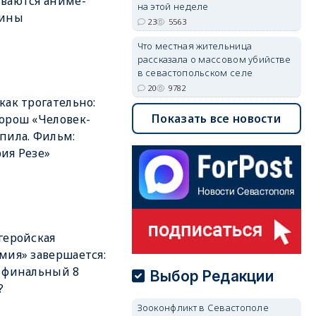
ваются аниме-
на этой неделе
зины
23
5563
Что местная жительница
рассказала о массовом убийстве
в севастопольском селе
20
9782
как трогательно:
Показать все новости
орош «Человек-
пила. Фильм:
ия Резе»
геройская
мия» завершается:
 финальный 8
Выбор Редакции
?
Зооконфликт в Севастополе