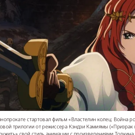
инопрокате стартовал фильм «Властелин колец: Война р
овой трилогии от режиссера Кэндзи Камиямы («Призрак в
ружить» свой стиль анимации с произведениями Толкина,