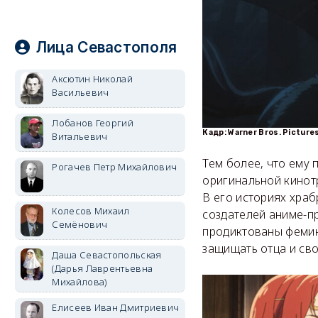
Лица Севастополя
Аксютин Николай
Васильевич
Лобанов Георгий
Кадр: Warner Bros. Picture
Витальевич
Тем более, что ему 
Рогачев Петр Михайлович
оригинальной кинотр
В его историях хра
Колесов Михаил
создателей аниме-пр
Семёнович
продиктованы фемин
защищать отца и сво
Даша Севастопольская
(Дарья Лаврентьевна
Михайлова)
Елисеев Иван Дмитриевич