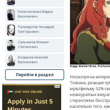
Колесниченко Вадим
Васильевич
Поликарпов Геннадий
Григорьевич
Сальников Михаил
Степанович
Богданов Николай
Васильевич
Кадр: Warner Bros. Picture
Перейти в раздел
Несмотря на интере
Толкина, реакция пу
мультфильму 52% св
неаккуратных визуа
стереотипно бесстр
касательно того, ка