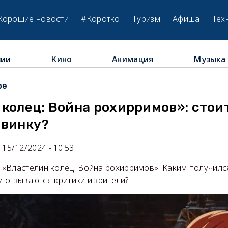
Хорошие новости
#Коротко
Туризм
Афиша
Тех
зии
Кино
Анимация
Музыка
ре
колец: Война рохирримов»: стои
овинку?
15/12/2024 - 10:53
«Властелин колец: Война рохирримов». Каким получилс
ем отзываются критики и зрители?