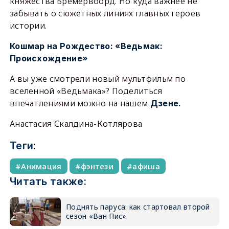
княжества Бремервоорд. Но куда важнее не
забывать о сюжетных линиях главных героев
истории.
Кошмар на Рождество: «Ведьмак:
Происхождение»
А вы уже смотрели новый мультфильм по
вселенной «Ведьмака»? Поделиться
впечатлениями можно на нашем
Дзене.
Анастасия Скалдина-Котлярова
Теги:
Анимация
фэнтези
афиша
Читать также:
Поднять паруса: как стартовал второй
сезон «Ван Пис»