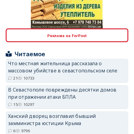
erid: 2SDnjcLUypt
Реклама на ForPost
Читаемое
Что местная жительница рассказала о
erid: 2SDnjcrDNw6
массовом убийстве в севастопольском селе
21
10733
В Севастополе повреждены десятки домов
при отражении атаки БПЛА
15
10297
erid: 2SDnjdPjgYS
Ханский дворец возглавил бывший
замминистра юстиции Крыма
6
9796