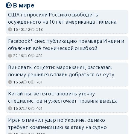
В мире
США попросили Россию освободить
осуждённого на 10 лет американца Гилмана
16:40
2
518
Facebook* снёс публикацию премьера Индии и
объяснил всё технической ошибкой
22:16
0
432
Виноваты соцсети: марокканец рассказал,
почему решился вплавь добраться в Сеуту
16:59
0
761
Китай пытается остановить утечку
специалистов и ужесточает правила выезда
16:07
0
461
Иран отменил удар по Украине, однако
требует компенсацию за атаку на судно