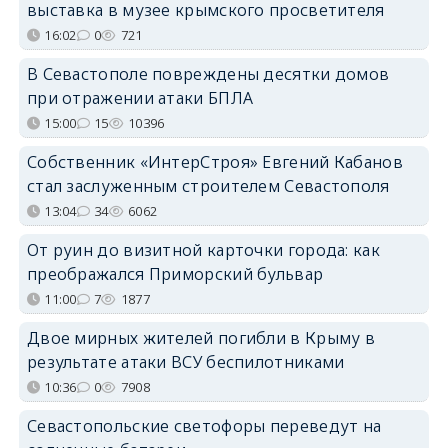
выставка в музее крымского просветителя
16:02
0
721
В Севастополе повреждены десятки домов
при отражении атаки БПЛА
15:00
15
10396
Собственник «ИнтерСтроя» Евгений Кабанов
стал заслуженным строителем Севастополя
13:04
34
6062
От руин до визитной карточки города: как
преображался Приморский бульвар
11:00
7
1877
Двое мирных жителей погибли в Крыму в
результате атаки ВСУ беспилотниками
10:36
0
7908
Севастопольские светофоры переведут на