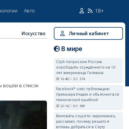
18+
нологии
Авто
Искусство
Личный кабинет
В мире
США попросили Россию
освободить осуждённого на 10
лет американца Гилмана
16:40
2
374
ты вошли в список
Facebook* снёс публикацию
премьера Индии и объяснил всё
технической ошибкой
22:16
0
389
Виноваты соцсети: марокканец
рассказал, почему решился
вплавь добраться в Сеуту