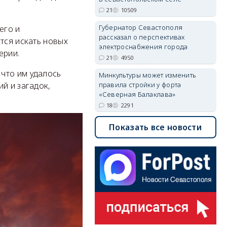
21
10509
Губернатор Севастополя
его и
рассказал о перспективах
тся искать новых
электроснабжения города
ерии.
21
4950
 что им удалось
Минкультуры может изменить
й и загадок,
правила стройки у форта
«Северная Балаклава»
18
2291
Показать все новости