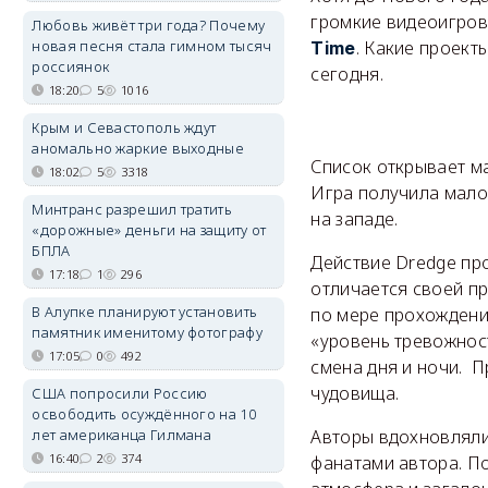
громкие видеоигров
Любовь живёт три года? Почему
. Какие проект
новая песня стала гимном тысяч
Time
россиянок
сегодня.
18:20
5
1016
Крым и Севастополь ждут
аномально жаркие выходные
Список открывает ма
18:02
5
3318
Игра получила мало
Минтранс разрешил тратить
на западе.
«дорожные» деньги на защиту от
БПЛА
Действие Dredge про
17:18
1
296
отличается своей пр
В Алупке планируют установить
по мере прохождени
памятник именитому фотографу
«уровень тревожнос
17:05
0
492
смена дня и ночи. 
чудовища.
США попросили Россию
освободить осуждённого на 10
Авторы вдохновляли
лет американца Гилмана
16:40
2
374
фанатами автора. П