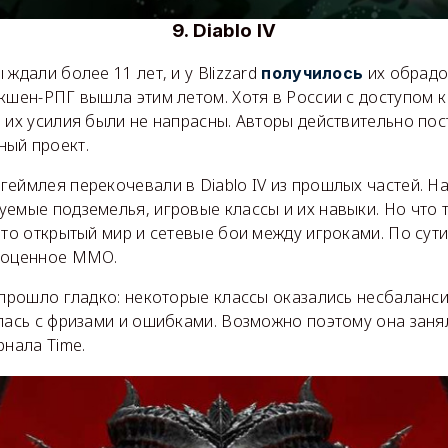
9. Diablo IV
 ждали более 11 лет, и у Blizzard
их обрадо
получилось
кшен-РПГ вышла этим летом. Хотя в России с доступом к
 их усилия были не напрасны. Авторы действительно пос
ый проект.
еймлея перекочевали в Diablo IV из прошлых частей. Н
уемые подземелья, игровые классы и их навыки. Но что 
это открытый мир и сетевые бои между игроками. По сут
лноценное ММО.
 прошло гладко: некоторые классы оказались несбаланс
улась с фризами и ошибками. Возможно поэтому она заня
рнала Time.