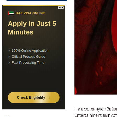
На вселенную «Звёз
Entertainment выпуст