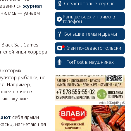
Севастополь в сердце
же занялся
журнал
омнились — узнаем
Раньше всех и прямо в
телефон
Большие темы и драмы
erid: 2SDnjcrDNw6
lack Salt Games.
Живи по-севастопольски
ителей инди-хоррора
ForPost в наушниках
з которых
erid: 2SDnjdPjgYS
мулятор рыбалки, но
ея. Например,
яющей является
няют жуткие
себя ярыми
вают
erid: 2SDnjdvhGXG
ужасы», нагнетающая