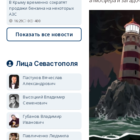
атмосфера и загадо
В Крыму временно сократят
продажи бензина на некоторых
АЗС
16:29
0
400
Показать все новости
Лица Севастополя
Пастухов Вячеслав
Александрович
Высоцкий Владимир
Семенович
Губанов Владимир
Иванович
Павличенко Людмила