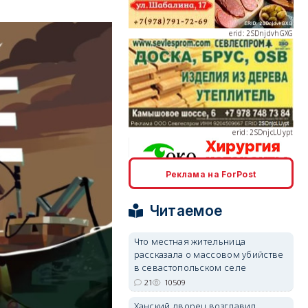
erid: 2SDnjcLUypt
erid: 2SDnjcrDNw6
Реклама на ForPost
Читаемое
Что местная жительница
рассказала о массовом убийстве
в севастопольском селе
erid: 2SDnjdPjgYS
21
10509
Ханский дворец возглавил