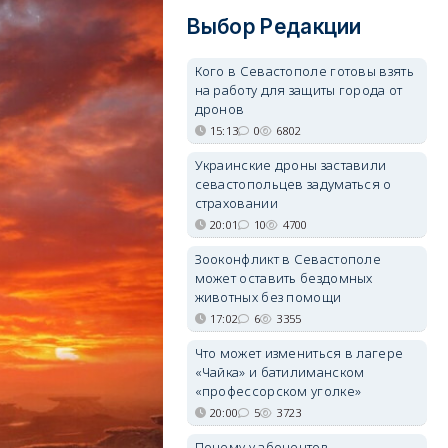
Выбор Редакции
Кого в Севастополе готовы взять
на работу для защиты города от
дронов
15:13
0
6802
Украинские дроны заставили
севастопольцев задуматься о
страховании
20:01
10
4700
Зооконфликт в Севастополе
может оставить бездомных
животных без помощи
17:02
6
3355
Что может измениться в лагере
«Чайка» и батилиманском
«профессорском уголке»
20:00
5
3723
Почему у абонентов