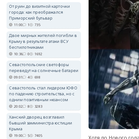
От руин до визитной карточки
города: как преображался
Приморский бульвар
11:00
1
735
Двое мирных жителей погибли в
Крыму в результате атаки ВСУ
беспилотниками
10:36
0
1692
Севастопольские светофоры
переведут на солнечные батареи
09:01
4
698
Севастополь стал лидером ЮФО
по падению строительства, но с
одним позитивным нюансом
20:02
8
3283
Ханский дворец возглавил
бывший замминистра юстиции
Крыма
19:00
5
7405
Хотя до Нового года