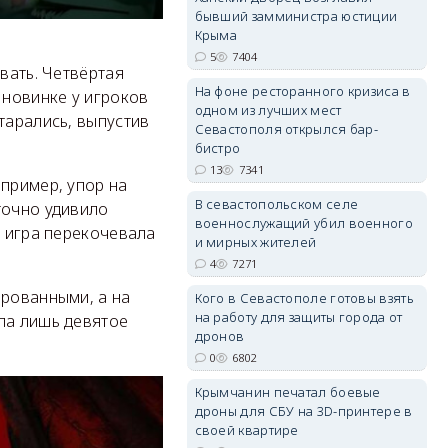
бывший замминистра юстиции
Крыма
5
7404
вать. Четвёртая
erid: 2SDnjdvhGXG
На фоне ресторанного кризиса в
 новинке у игроков
одном из лучших мест
тарались, выпустив
Севастополя открылся бар-
бистро
13
7341
апример, упор на
В севастопольском селе
точно удивило
военнослужащий убил военного
и игра перекочевала
и мирных жителей
4
7271
ированными, а на
Кого в Севастополе готовы взять
на работу для защиты города от
ла лишь девятое
дронов
0
6802
Крымчанин печатал боевые
дроны для СБУ на 3D-принтере в
своей квартире