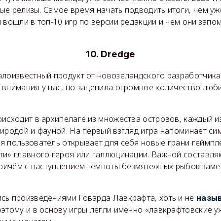
ые релизы. Самое время начать подводить итоги, чем у
ы вошли в топ-10 игр по версии редакции и чем они зап
10. Dredge
лоизвестный продукт от новозеландского разработчика B
 внимания у нас, но зацепила огромное количество люб
исходит в архипелаге из множества островов, каждый и
иродой и фауной. На первый взгляд игра напоминает си
я пользователь открывает для себя новые грани геймпл
ти» главного героя или галлюцинации. Важной составл
Причём с наступлением темноты безмятежных рыбок заме
сь произведениями Говарда Лавкрафта, хоть и не
назы
оэтому и в основу игры легли именно «лавкрафтовские 