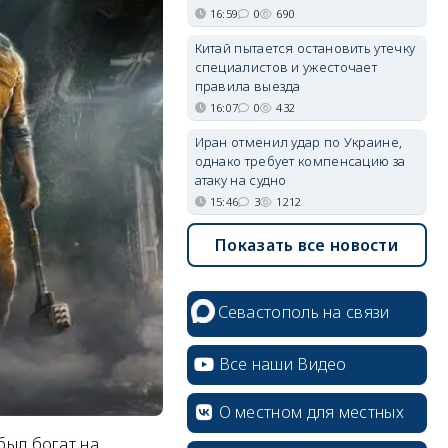
16:59
0
690
Китай пытается остановить утечку
специалистов и ужесточает
правила выезда
16:07
0
432
Иран отменил удар по Украине,
однако требует компенсацию за
атаку на судно
15:46
3
1212
Показать все новости
Севастополь на связи
Все наши Видео
О местном для местных
был богат на