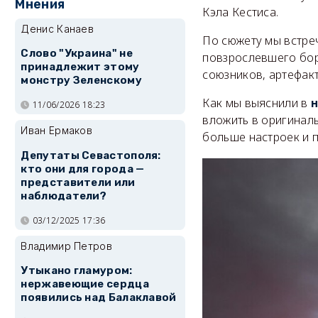
Мнения
Кэла Кестиса.
Денис Канаев
По сюжету мы встреч
Слово "Украина" не
повзрослевшего борц
принадлежит этому
союзников, артефакт
монстру Зеленскому
Как мы выяснили в
11/06/2026 18:23
вложить в оригиналь
Иван Ермаков
больше настроек и 
Депутаты Севастополя:
кто они для города —
представители или
наблюдатели?
03/12/2025 17:36
Владимир Петров
Утыкано гламуром:
нержавеющие сердца
появились над Балаклавой