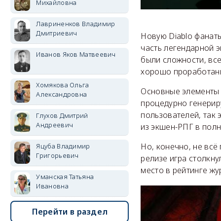
Михайловна
Лавриненков Владимир
Дмитриевич
Новую Diablo фанаты
часть легендарной э
Иванов Яков Матвеевич
были сложности, все
хорошо проработанн
Хомякова Ольга
Основные элементы г
Александровна
процедурно генерир
пользователей, так 
Глухов Дмитрий
Андреевич
из экшен-РПГ в по
Но, конечно, не всё
Яцуба Владимир
Григорьевич
релизе игра столкн
место в рейтинге жу
Уманская Татьяна
Ивановна
Перейти в раздел