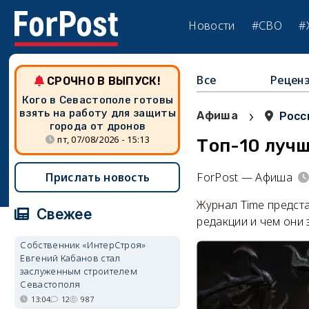
Новости
#СВО
#
Все
Рецен
СРОЧНО В ВЫПУСК!
Кого в Севастополе готовы
›
взять на работу для защиты
Афиша
Росс
города от дронов
пт, 07/08/2026 - 15:13
Топ-10 лучш
Прислать новость
ForPost — Афиша
Журнал Time предста
Свежее
редакции и чем они 
Собственник «ИнтерСтроя»
Евгений Кабанов стал
заслуженным строителем
Севастополя
13:04
12
987