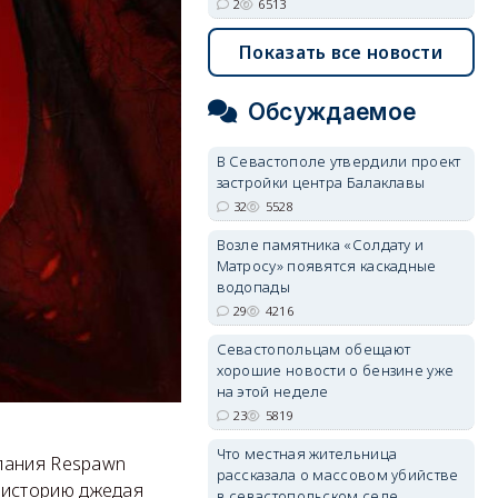
2
6513
Показать все новости
Обсуждаемое
В Севастополе утвердили проект
застройки центра Балаклавы
32
5528
Возле памятника «Солдату и
Матросу» появятся каскадные
водопады
29
4216
Севастопольцам обещают
хорошие новости о бензине уже
на этой неделе
23
5819
Что местная жительница
пания Respawn
рассказала о массовом убийстве
ей историю джедая
в севастопольском селе