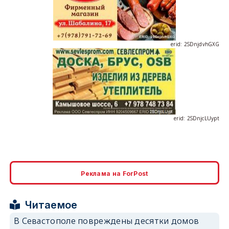
erid: 2SDnjdvhGXG
erid: 2SDnjcLUypt
erid: 2SDnjcrDNw6
Реклама на ForPost
Читаемое
В Севастополе повреждены десятки домов