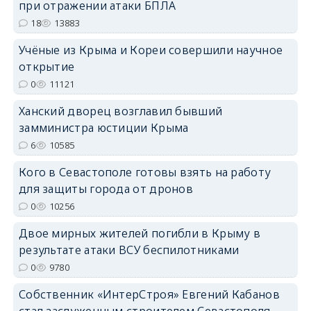
при отражении атаки БПЛА
erid: 2SDnjdPjgYS
18
13883
Учёные из Крыма и Кореи совершили научное
открытие
0
11121
Ханский дворец возглавил бывший
erid: 2SDnjdvhGXG
замминистра юстиции Крыма
6
10585
Кого в Севастополе готовы взять на работу
для защиты города от дронов
0
10256
Двое мирных жителей погибли в Крыму в
результате атаки ВСУ беспилотниками
0
9780
Собственник «ИнтерСтроя» Евгений Кабанов