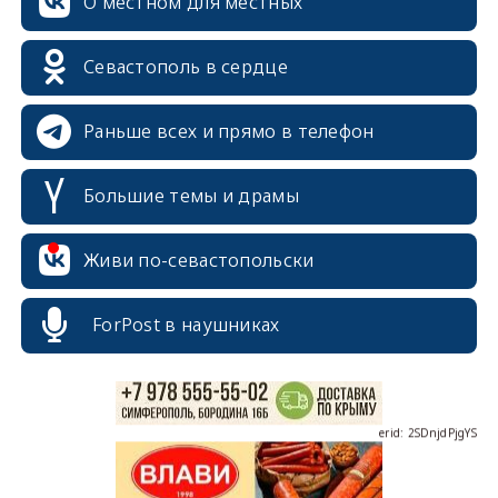
О местном для местных
Севастополь в сердце
Раньше всех и прямо в телефон
Большие темы и драмы
erid: 2SDnjcrDNw6
Живи по-севастопольски
ForPost в наушниках
erid: 2SDnjdPjgYS