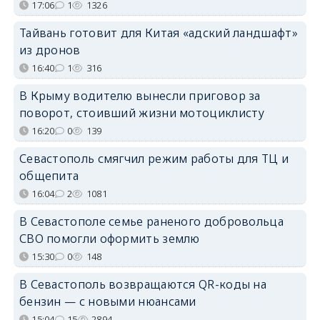
17:06
1
1326
Тайвань готовит для Китая «адский ландшафт»
из дронов
16:40
1
316
В Крыму водителю вынесли приговор за
поворот, стоивший жизни мотоциклисту
16:20
0
139
Севастополь смягчил режим работы для ТЦ и
общепита
16:04
2
1081
В Севастополе семье раненого добровольца
СВО помогли оформить землю
15:30
0
148
В Севастополь возвращаются QR-коды на
бензин — с новыми нюансами
15:04
15
2894