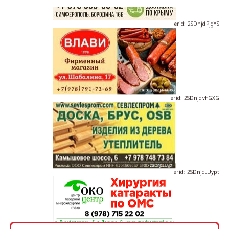
erid: 2SDnjdPjgYS
erid: 2SDnjdvhGXG
erid: 2SDnjcLUypt
erid: 2SDnjcrDNw6