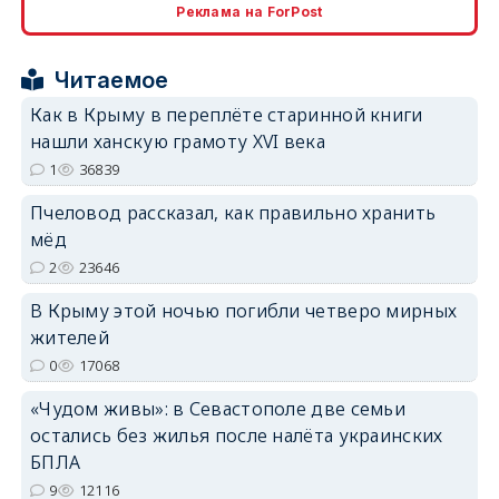
Реклама на ForPost
Читаемое
Как в Крыму в переплёте старинной книги
нашли ханскую грамоту XVI века
erid: 2SDnjdPjgYS
1
36839
Пчеловод рассказал, как правильно хранить
мёд
2
23646
В Крыму этой ночью погибли четверо мирных
erid: 2SDnjdvhGXG
жителей
0
17068
«Чудом живы»: в Севастополе две семьи
остались без жилья после налёта украинских
БПЛА
9
12116