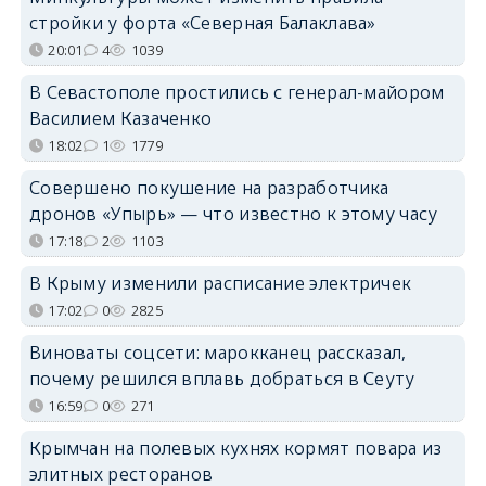
стройки у форта «Северная Балаклава»
20:01
4
1039
В Севастополе простились с генерал-майором
Василием Казаченко
18:02
1
1779
Совершено покушение на разработчика
дронов «Упырь» — что известно к этому часу
17:18
2
1103
В Крыму изменили расписание электричек
17:02
0
2825
Виноваты соцсети: марокканец рассказал,
почему решился вплавь добраться в Сеуту
16:59
0
271
Крымчан на полевых кухнях кормят повара из
элитных ресторанов