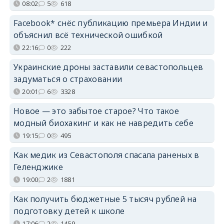
08:02
5
618
Facebook* снёс публикацию премьера Индии и
объяснил всё технической ошибкой
22:16
0
222
Украинские дроны заставили севастопольцев
задуматься о страховании
20:01
6
3328
Новое — это забытое старое? Что такое
модный биохакинг и как не навредить себе
19:15
0
495
Как медик из Севастополя спасала раненых в
Геленджике
19:00
2
1881
Как получить бюджетные 5 тысяч рублей на
подготовку детей к школе
17:06
2
1459