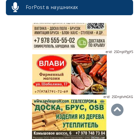
ForPost в наушниках
erid: 2SDnjdPjgYS
erid: 2SDnjdvhGXG
erid: 2SDnjcLUypt