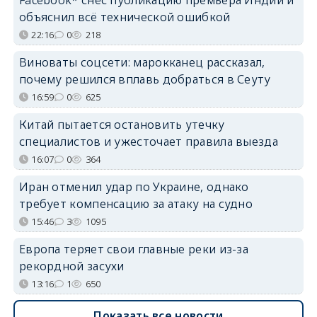
объяснил всё технической ошибкой
22:16
0
218
Виноваты соцсети: марокканец рассказал,
почему решился вплавь добраться в Сеуту
16:59
0
625
Китай пытается остановить утечку
специалистов и ужесточает правила выезда
16:07
0
364
Иран отменил удар по Украине, однако
требует компенсацию за атаку на судно
15:46
3
1095
Европа теряет свои главные реки из-за
рекордной засухи
13:16
1
650
Показать все новости