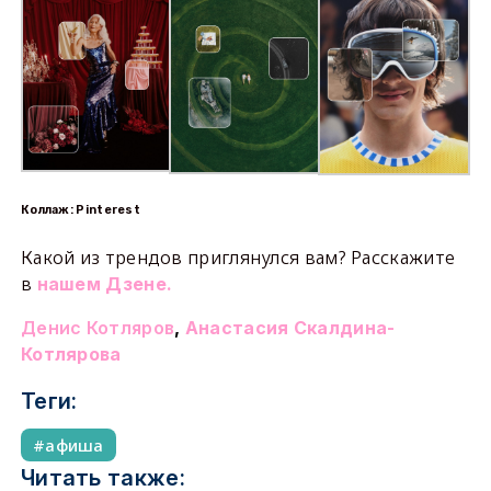
Коллаж: Pinterest
Какой из трендов приглянулся вам? Расскажите
в
нашем Дзене.
Денис Котляров
,
Анастасия Скалдина-
Котлярова
Теги:
афиша
Читать также: