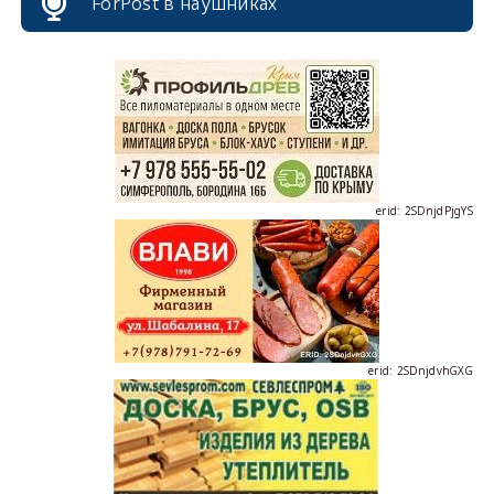
ForPost в наушниках
erid: 2SDnjdPjgYS
erid: 2SDnjdvhGXG
erid: 2SDnjcLUypt