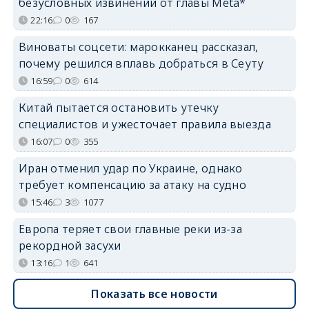
безусловных извинений от главы Meta*
22:16
0
167
Виноваты соцсети: марокканец рассказал,
почему решился вплавь добраться в Сеуту
16:59
0
614
Китай пытается остановить утечку
специалистов и ужесточает правила выезда
16:07
0
355
Иран отменил удар по Украине, однако
требует компенсацию за атаку на судно
15:46
3
1077
Европа теряет свои главные реки из-за
рекордной засухи
13:16
1
641
Показать все новости