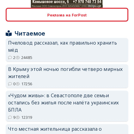
Реклама на ForPost
Читаемое
erid: 2SDnjcrDNw6
Пчеловод рассказал, как правильно хранить
мёд
2
24485
В Крыму этой ночью погибли четверо мирных
жителей
erid: 2SDnjdPjgYS
0
17256
«Чудом живы»: в Севастополе две семьи
остались без жилья после налёта украинских
БПЛА
9
12319
erid: 2SDnjdvhGXG
Что местная жительница рассказала о