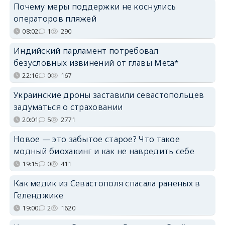
Почему меры поддержки не коснулись
операторов пляжей
08:02
1
290
Индийский парламент потребовал
безусловных извинений от главы Meta*
22:16
0
167
Украинские дроны заставили севастопольцев
задуматься о страховании
20:01
5
2771
Новое — это забытое старое? Что такое
модный биохакинг и как не навредить себе
19:15
0
411
Как медик из Севастополя спасала раненых в
Геленджике
19:00
2
1620