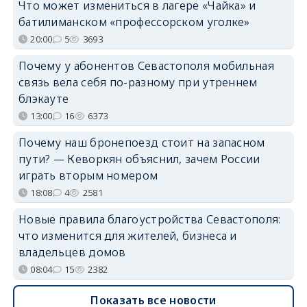
Что может измениться в лагере «Чайка» и
батилиманском «профессорском уголке»
20:00
5
3693
Почему у абонентов Севастополя мобильная
связь вела себя по-разному при утреннем
блэкауте
13:00
16
6373
Почему наш бронепоезд стоит на запасном
пути? — Кеворкян объяснил, зачем России
играть вторым номером
18:08
4
2581
Новые правила благоустройства Севастополя:
что изменится для жителей, бизнеса и
владельцев домов
08:04
15
2382
Показать все новости