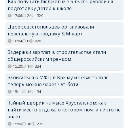
Как получить бюджетные 5 тысяч рублей на
подготовку детей к школе
17:06
2
1320
Двое севастопольцев организовали
нелегальную продажу SIM-карт
16:04
0
920
Задержки зарплат в строительстве стали
общероссийским трендом
15:20
1
334
Записаться в МФЦ в Крыму и Севастополе
теперь можно через чат-бота
15:11
1
134
Тайный дворик на мысе Хрустальном: как
найти место отдыха, о котором почти никто не
знает
15:00
16
2393