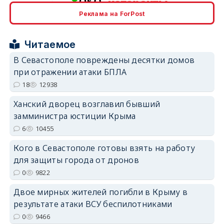
Реклама на ForPost
erid: 2SDnjcrDNw6
Читаемое
В Севастополе повреждены десятки домов
при отражении атаки БПЛА
18
12938
erid: 2SDnjdPjgYS
Ханский дворец возглавил бывший
замминистра юстиции Крыма
6
10455
Кого в Севастополе готовы взять на работу
для защиты города от дронов
erid: 2SDnjdvhGXG
0
9822
Двое мирных жителей погибли в Крыму в
результате атаки ВСУ беспилотниками
0
9466