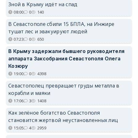
Зной в Крыму идёт на спад
08:00
0
140
В Севастополе сбили 15 БПЛА, на Инжире
тушат лес и эвакуируют людей
07:23
0
650
В Крыму задержали бывшего руководителя
аппарата Заксобрания Севастополя Олега
Козюру
19:00
0
4398
Севастополец превращает груды металла в
корабли и маяки
17:06
3
1408
Как зелёное богатство Севастополя
становится жертвой неустановленных лиц
15:05
4
2959