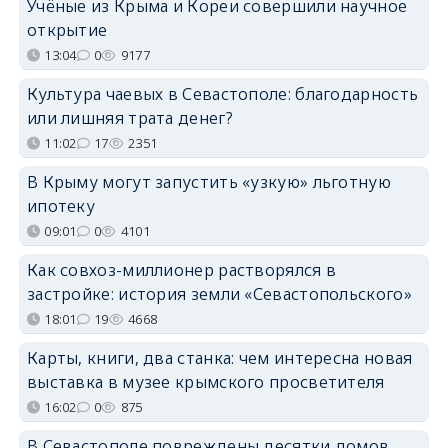
Учёные из Крыма и Кореи совершили научное
открытие
13:04
0
9177
Культура чаевых в Севастополе: благодарность
или лишняя трата денег?
11:02
17
2351
В Крыму могут запустить «узкую» льготную
ипотеку
09:01
0
4101
Как совхоз-миллионер растворялся в
застройке: история земли «Севастопольского»
18:01
19
4668
Карты, книги, два станка: чем интересна новая
выставка в музее крымского просветителя
16:02
0
875
В Севастополе повреждены десятки домов