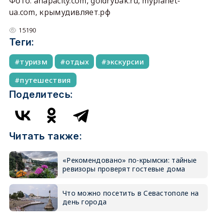
Фото: anapacity.com, goldrybak.ru, myplanet-
ua.com, крымудивляет.рф
15190
Теги:
туризм
отдых
экскурсии
путешествия
Поделитесь:
Читать также:
«Рекомендовано» по-крымски: тайные
ревизоры проверят гостевые дома
Что можно посетить в Севастополе на
день города