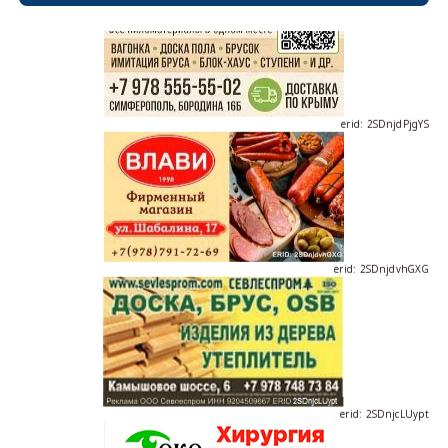
erid: 2SDnjdPjgYS
erid: 2SDnjdvhGXG
erid: 2SDnjcLUypt