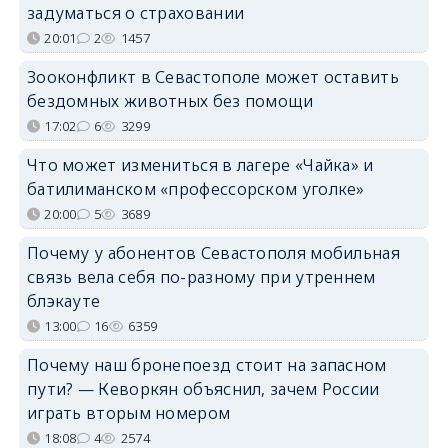
задуматься о страховании
20:01
2
1457
Зооконфликт в Севастополе может оставить
бездомных животных без помощи
17:02
6
3299
Что может измениться в лагере «Чайка» и
батилиманском «профессорском уголке»
20:00
5
3689
Почему у абонентов Севастополя мобильная
связь вела себя по-разному при утреннем
блэкауте
13:00
16
6359
Почему наш бронепоезд стоит на запасном
пути? — Кеворкян объяснил, зачем России
играть вторым номером
18:08
4
2574