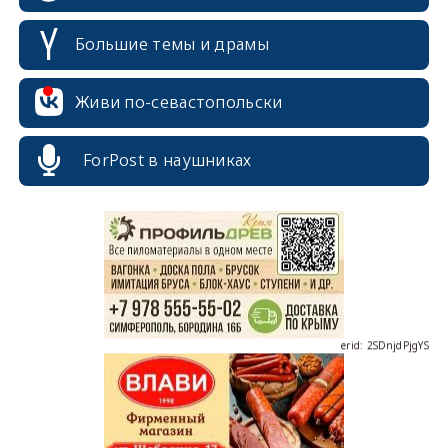
Большие темы и драмы
Живи по-севастопольски
erid: 2SDnjcrDNw6
ForPost в наушниках
erid: 2SDnjdPjgYS
erid: 2SDnjdvhGXG