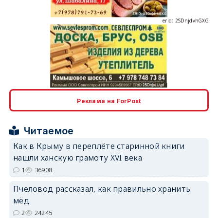
erid: 2SDnjcLUypt
Реклама на ForPost
erid: 2SDnjcrDNw6
Читаемое
Как в Крыму в переплёте старинной книги
нашли ханскую грамоту XVI века
1
36908
Пчеловод рассказал, как правильно хранить
erid: 2SDnjdPjgYS
мёд
2
24245