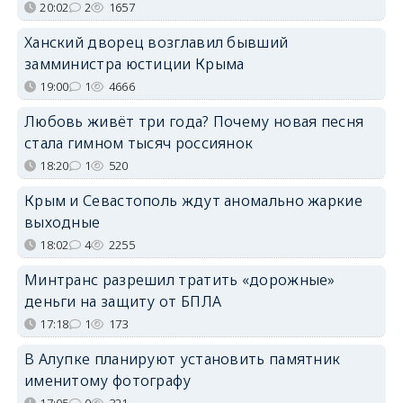
20:02
2
1657
Ханский дворец возглавил бывший
замминистра юстиции Крыма
19:00
1
4666
Любовь живёт три года? Почему новая песня
стала гимном тысяч россиянок
18:20
1
520
Крым и Севастополь ждут аномально жаркие
выходные
18:02
4
2255
Минтранс разрешил тратить «дорожные»
деньги на защиту от БПЛА
17:18
1
173
В Алупке планируют установить памятник
именитому фотографу