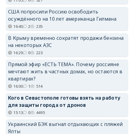
17:05
0
321
США попросили Россию освободить
осуждённого на 10 лет американца Гилмана
16:40
2
235
В Крыму временно сократят продажи бензина
на некоторых АЗС
16:29
0
223
Прямой эфир «ЕСТЬ ТЕМА». Почему россияне
мечтают жить в частных домах, но остаются в
квартирах?
16:00
1
514
Кого в Севастополе готовы взять на работу
для защиты города от дронов
15:13
0
4495
Украинский БЭК выгнал отдыхающих с пляжей
Ялты