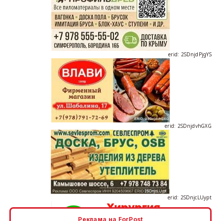
erid: 2SDnjdPjgYS
erid: 2SDnjdvhGXG
erid: 2SDnjcLUypt
Реклама на ForPost