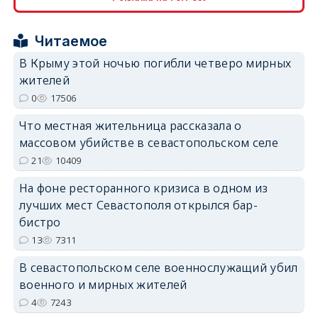
Читаемое
erid: 2SDnjcrDNw6
В Крыму этой ночью погибли четверо мирных
жителей
0
17506
Что местная жительница рассказала о
массовом убийстве в севастопольском селе
erid: 2SDnjdPjgYS
21
10409
На фоне ресторанного кризиса в одном из
лучших мест Севастополя открылся бар-
бистро
13
7311
erid: 2SDnjdvhGXG
В севастопольском селе военнослужащий убил
военного и мирных жителей
4
7243