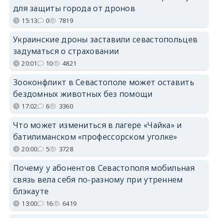
для защиты города от дронов
15:13
0
7819
Украинские дроны заставили севастопольцев
задуматься о страховании
20:01
10
4821
Зооконфликт в Севастополе может оставить
бездомных животных без помощи
17:02
6
3360
Что может измениться в лагере «Чайка» и
батилиманском «профессорском уголке»
20:00
5
3728
Почему у абонентов Севастополя мобильная
связь вела себя по-разному при утреннем
блэкауте
13:00
16
6419