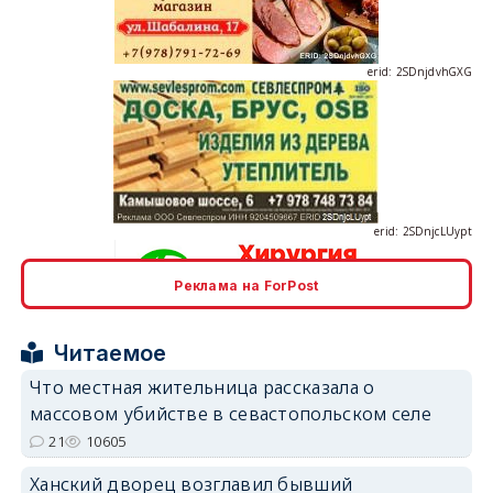
erid: 2SDnjdvhGXG
erid: 2SDnjcLUypt
Реклама на ForPost
erid: 2SDnjcrDNw6
Читаемое
Что местная жительница рассказала о
массовом убийстве в севастопольском селе
21
10605
Ханский дворец возглавил бывший
erid: 2SDnjdPjgYS