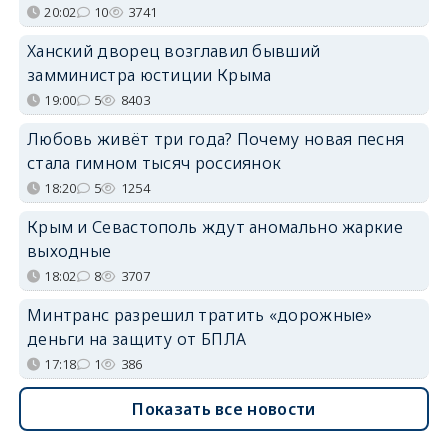
20:02
10
3741
Ханский дворец возглавил бывший
замминистра юстиции Крыма
19:00
5
8403
Любовь живёт три года? Почему новая песня
стала гимном тысяч россиянок
18:20
5
1254
Крым и Севастополь ждут аномально жаркие
выходные
18:02
8
3707
Минтранс разрешил тратить «дорожные»
деньги на защиту от БПЛА
17:18
1
386
Показать все новости