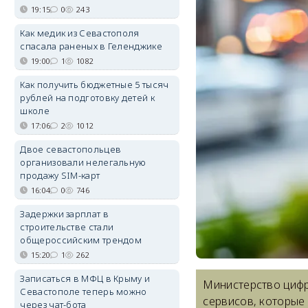
19:15
0
243
Как медик из Севастополя
спасала раненых в Геленджике
19:00
1
1082
Как получить бюджетные 5 тысяч
рублей на подготовку детей к
школе
17:06
2
1012
Двое севастопольцев
организовали нелегальную
продажу SIM-карт
16:04
0
746
Задержки зарплат в
строительстве стали
общероссийским трендом
15:20
1
262
Записаться в МФЦ в Крыму и
Министерство цифр
Севастополе теперь можно
сервисов, которые
через чат-бота