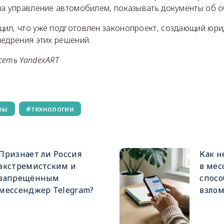
на управление автомобилем, показывать документы об о
ил, что уже подготовлен законопроект, создающий юр
недрения этих решений.
сеть YandexART
ры
технологии
Признает ли Россия
Как н
экстремистским и
в мес
запрещённым
спосо
мессенджер Telegram?
взлом