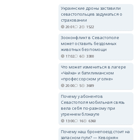
Украинские дроны заставили
севастопольцев задуматься о
страховании
20:01
2
1522
Зооконфликт в Севастополе
может оставить бездомных
животных без помощи
17:02
6
3300
Что может измениться в лагере
«Чайка» и батилиманском
«профессорском уголке»
20:00
5
3689
Почему у абонентов
Севастополя мобильная связь
вела себя по-разному при
утреннем блэкауте
13:00
16
6360
Почему наш бронепоезд стоит на
запасном пути? — Кеворкян