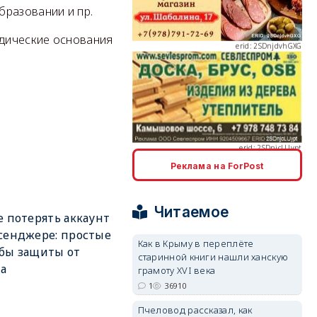
бразовании и пр.
идические основания
erid: 2SDnjcLUypt
Реклама на ForPost
erid: 2SDnjcrDNw6
Читаемое
е потерять аккаунт
сенджере: простые
Как в Крыму в переплёте
бы защиты от
старинной книги нашли ханскую
а
грамоту XVI века
1
36910
erid: 2SDnjdPjgYS
Пчеловод рассказал, как