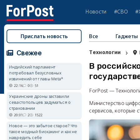
Новости
#СВО
#
Прислать новость
Все
Гаджеты
›
Свежее
Технологии
В российск
Индийский парламент
потребовал безусловных
государств
извинений от главы Meta*
22:16
0
51
ForPost — Технолог
Украинские дроны заставили
севастопольцев задуматься о
Министерство цифро
страховании
сервисов, которые 
20:01
2
1522
Новое — это забытое старое? Что
такое модный биохакинг и как не
навредить себе