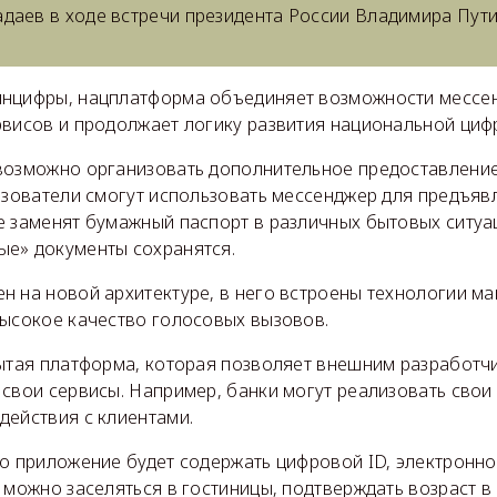
даев в ходе встречи президента России Владимира Пути
нцифры, нацплатформа объединяет возможности мессе
рвисов и продолжает логику развития национальной циф
возможно организовать дополнительное предоставление
льзователи смогут использовать мессенджер для предъя
е заменят бумажный паспорт в различных бытовых ситуац
е» документы сохранятся.
н на новой архитектуре, в него встроены технологии м
высокое качество голосовых вызовов.
рытая платформа, которая позволяет внешним разработч
свои сервисы. Например, банки могут реализовать свои
действия с клиентами.
то приложение будет содержать цифровой ID, электронн
 можно заселяться в гостиницы, подтверждать возраст в