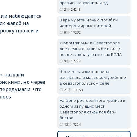
правильно хранить мёд
2
24248
сии наблюдается
В Крыму этой ночью погибли
ск жалоб на
четверо мирных жителей
ровку прокси и
0
17232
erid: 2SDnjdvhGXG
«Чудом живы»: в Севастополе
две семьи остались без жилья
после налёта украинских БПЛА
9
12299
Что местная жительница
» назвали
рассказала о массовом убийстве
нским», но через
в севастопольском селе
передумали: что
21
10153
лось
На фоне ресторанного кризиса в
одном из лучших мест
Севастополя открылся бар-
бистро
13
7224