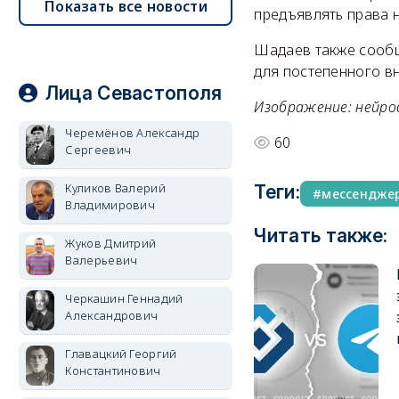
Показать все новости
предъявлять права 
Шадаев также сообщ
для постепенного в
Лица Севастополя
Изображение: нейро
Черемёнов Александр
60
Сергеевич
Куликов Валерий
Теги:
мессендже
Владимирович
Читать также:
Жуков Дмитрий
Валерьевич
Черкашин Геннадий
Александрович
Главацкий Георгий
Константинович