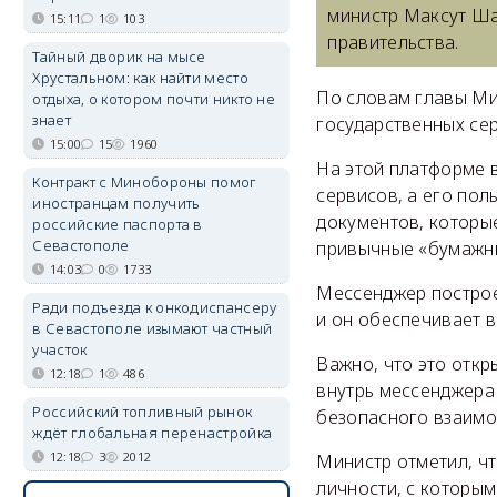
министр Максут Ша
15:11
1
103
правительства.
Тайный дворик на мысе
Хрустальном: как найти место
По словам главы Ми
отдыха, о котором почти никто не
знает
государственных се
15:00
15
1960
На этой платформе 
Контракт с Минобороны помог
сервисов, а его по
иностранцам получить
документов, которы
российские паспорта в
Севастополе
привычные «бумажны
14:03
0
1733
Мессенджер построе
Ради подъезда к онкодиспансеру
и он обеспечивает 
в Севастополе изымают частный
участок
Важно, что это отк
12:18
1
486
внутрь мессенджера 
Российский топливный рынок
безопасного взаимо
ждёт глобальная перенастройка
12:18
3
2012
Министр отметил, ч
личности, с которым