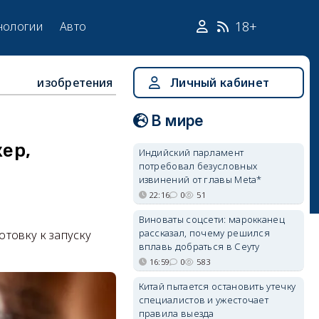
18+
нологии
Авто
изобретения
Личный кабинет
В мире
ер,
Индийский парламент
потребовал безусловных
извинений от главы Meta*
22:16
0
51
Виноваты соцсети: марокканец
рассказал, почему решился
товку к запуску
вплавь добраться в Сеуту
16:59
0
583
Китай пытается остановить утечку
специалистов и ужесточает
правила выезда