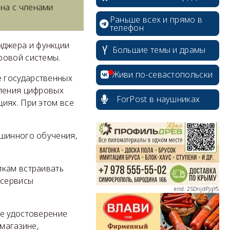
на с членами
Раньше всех и прямо в
телефон
нджера и функции
Большие темы и драмы
ровой системы.
Живи по-севастопольски
erid: 2SDnjcrDNw6
 государственных
вления цифровых
ForPost в наушниках
иях. При этом все
ашинного обучения,
erid: 2SDnjdPjgYS
икам встраивать
 сервисы
ое удостоверение
erid: 2SDnjdvhGXG
 магазине,