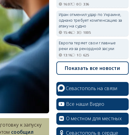
16:07
0
336
Иран отменил удар по Украине,
однако требует компенсацию за
атаку на судно
15:46
3
1005
Европа теряет свои главные
реки из-за рекордной засухи
13:16
1
625
Показать все новости
Севастополь на связи
Все наши Видео
О местном для местных
готовку к запуску
 этом
сообщил
Севастополь в сердце