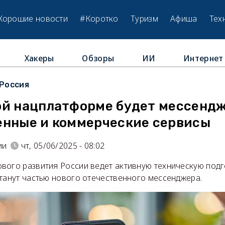
Хорошие новости
#Коротко
Туризм
Афиша
Тех
Хакеры
Обзоры
ИИ
Интернет
Россия
ой нацплатформе будет мессендж
енные и коммерческие сервисы
ии
чт, 05/06/2025 - 08:02
вого развития России ведет активную техническую подго
станут частью нового отечественного мессенджера.