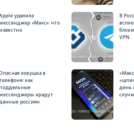
Apple удалила
В Рос
мессенджер «Макс»: что
вспле
известно
блоки
VPN
Опасная ловушка в
«Макс
телефоне: как
«шпио
поддельные
день 
мессенджеры крадут
случи
данные россиян