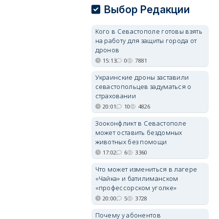
Выбор Редакции
Кого в Севастополе готовы взять
на работу для защиты города от
дронов
15:13
0
7881
Украинские дроны заставили
севастопольцев задуматься о
страховании
20:01
10
4826
Зооконфликт в Севастополе
может оставить бездомных
животных без помощи
17:02
6
3360
Что может измениться в лагере
«Чайка» и батилиманском
«профессорском уголке»
20:00
5
3728
Почему у абонентов