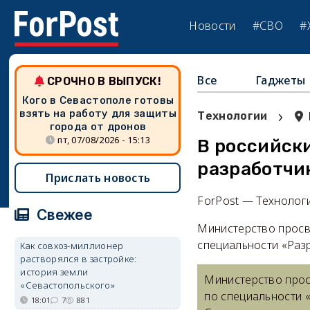
Новости
#СВО
#
Все
Гаджеты
СРОЧНО В ВЫПУСК!
Кого в Севастополе готовы
›
взять на работу для защиты
Технологии
города от дронов
пт, 07/08/2026 - 15:13
В российск
разработчи
Прислать новость
ForPost — Технолог
Свежее
Министерство просв
специальности «Раз
Как совхоз-миллионер
растворялся в застройке:
история земли
Министерство прос
«Севастопольского»
по специальности 
18:01
7
881