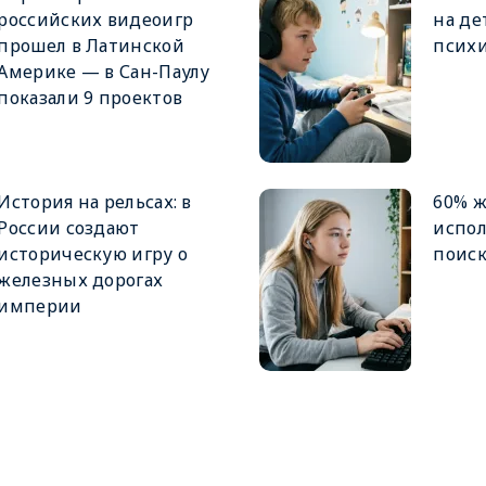
российских видеоигр
на де
прошел в Латинской
психи
Америке — в Сан-Паулу
показали 9 проектов
История на рельсах: в
60% 
России создают
испол
историческую игру о
поиск
железных дорогах
империи