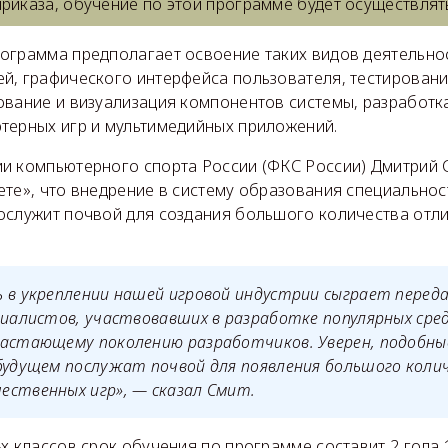
приказа, обучение по этой программе будет осуществлят
ограмма предполагает освоение таких видов деятельнос
й, графического интерфейса пользователя, тестирова
ование и визуализация компонентов системы, разработ
терных игр и мультимедийных приложений.
и компьютерного спорта России (ФКС России) Дмитрий
ете», что внедрение в систему образования специальнос
ослужит почвой для создания большого количества отл
ь в укреплении нашей игровой индустрии сыграет перед
циалистов, участвовавших в разработке популярных сре
растающему поколению разработчиков. Уверен, подобны
будущем послужат почвой для появления большого коли
ественных игр», — сказал Смит.
х классов срок обучения по программе составит 2 года 