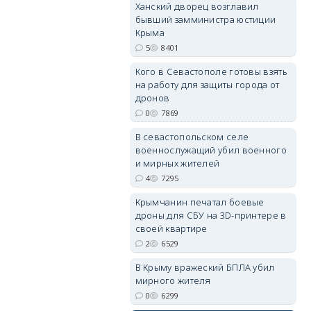
Ханский дворец возглавил
бывший замминистра юстиции
Крыма
5
8401
Кого в Севастополе готовы взять
на работу для защиты города от
erid: 2SDnjdvhGXG
дронов
0
7869
В севастопольском селе
военнослужащий убил военного
и мирных жителей
4
7295
Крымчанин печатал боевые
дроны для СБУ на 3D-принтере в
своей квартире
2
6529
В Крыму вражеский БПЛА убил
мирного жителя
0
6299