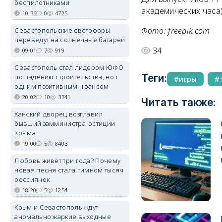
беспилотниками
академических часа)
10:36
0
4725
Фото: freepik.com
Севастопольские светофоры
переведут на солнечные батареи
34
09:01
7
919
Севастополь стал лидером ЮФО
Теги:
по падению строительства, но с
игры
одним позитивным нюансом
20:02
10
3741
Читать также:
Ханский дворец возглавил
бывший замминистра юстиции
Крыма
19:00
5
8403
Любовь живёт три года? Почему
новая песня стала гимном тысяч
россиянок
18:20
5
1254
Крым и Севастополь ждут
аномально жаркие выходные