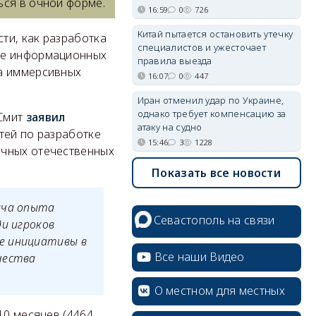
ься в очной форме.
16:59
0
726
Китай пытается остановить утечку
ти, как разработка
специалистов и ужесточает
ние информационных
правила выезда
ка иммерсивных
16:07
0
447
Иран отменил удар по Украине,
однако требует компенсацию за
 Смит
заявил
атаку на судно
тей по разработке
15:46
3
1228
ичных отечественных
Показать все новости
ача опыта
Севастополь на связи
ди игроков
е инициативы в
Все наши Видео
чества
О местном для местных
10 месяцев (4464