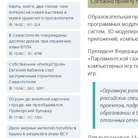
Согласно проекту 
Карты, книги, два станка: чем
интересна новая выставка в
Образовательная пр
музее крымского просветителя
программных модуле
16:02
0
224
систем, 3D-моделир
В Севастополе повреждены
приложений, компью
десятки домов при отражении
атаки БПЛА
Президент Федераци
15:00
3
4798
«Парламентской газ
Собственник «ИнтерСтроя»
компьютерных игр п
Евгений Кабанов стал
игр.
заслуженным строителем
Севастополя
13:04
26
3297
«Огромную рол
российских спе
От руин до визитной карточки
города: как преображался
проектов, под
Приморский бульвар
образовании в 
11:00
1
1325
отличных отеч
Двое мирных жителей погибли в
Крыму в результате атаки ВСУ
Для выпускников 11-