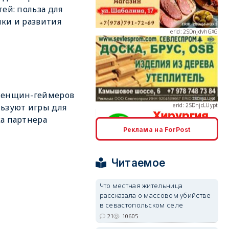
тей: польза для
ки и развития
erid: 2SDnjcLUypt
женщин-геймеров
ьзуют игры для
а партнера
Реклама на ForPost
erid: 2SDnjcrDNw6
Читаемое
Что местная жительница
рассказала о массовом убийстве
в севастопольском селе
21
10605
erid: 2SDnjdPjgYS