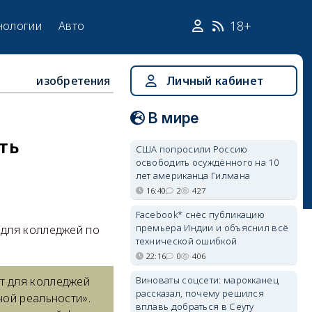
18+
нологии
Авто
изобретения
Личный кабинет
В мире
ть
США попросили Россию
освободить осуждённого на 10
лет американца Гилмана
16:40
2
427
Facebook* снёс публикацию
премьера Индии и объяснил всё
 для колледжей по
технической ошибкой
22:16
0
406
Виноваты соцсети: марокканец
т для колледжей
рассказал, почему решился
ной реальности».
вплавь добраться в Сеуту