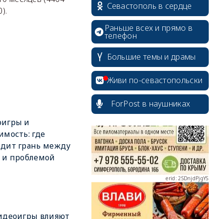
Севастополь в сердце
).
Раньше всех и прямо в
телефон
Большие темы и драмы
erid: 2SDnjcrDNw6
Живи по-севастопольски
ForPost в наушниках
оигры и
имость: где
erid: 2SDnjdPjgYS
дит грань между
 и проблемой
erid: 2SDnjdvhGXG
идеоигры влияют