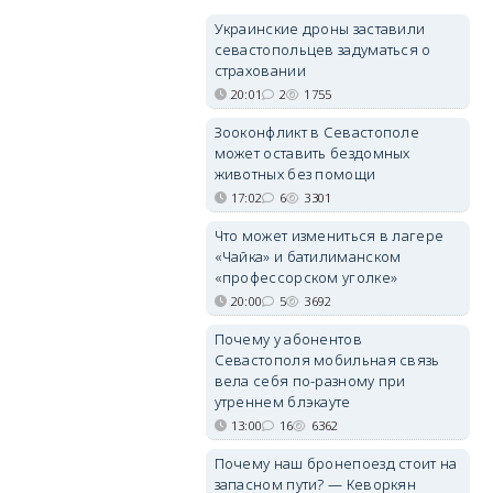
Украинские дроны заставили
севастопольцев задуматься о
страховании
20:01
2
1755
Зооконфликт в Севастополе
может оставить бездомных
животных без помощи
17:02
6
3301
Что может измениться в лагере
«Чайка» и батилиманском
«профессорском уголке»
20:00
5
3692
Почему у абонентов
Севастополя мобильная связь
вела себя по-разному при
утреннем блэкауте
13:00
16
6362
Почему наш бронепоезд стоит на
запасном пути? — Кеворкян