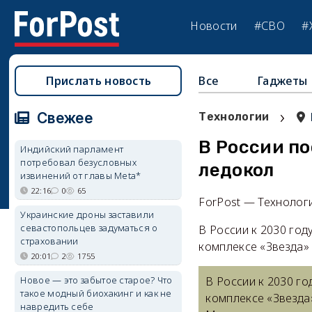
Новости
#СВО
#
Прислать новость
Все
Гаджеты
›
Свежее
Технологии
В России п
Индийский парламент
потребовал безусловных
ледокол
извинений от главы Meta*
22:16
0
65
ForPost — Технолог
Украинские дроны заставили
севастопольцев задуматься о
В России к 2030 год
страховании
комплексе «Звезда»
20:01
2
1755
Новое — это забытое старое? Что
В России к 2030 г
такое модный биохакинг и как не
комплексе «Звезда
навредить себе