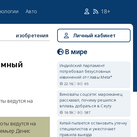
18+
нологии
Авто
изобретения
Личный кабинет
В мире
омный
Индийский парламент
потребовал безусловных
извинений от главы Meta*
22:16
0
65
Виноваты соцсети: марокканец
рассказал, почему решился
ты ведутся на
вплавь добраться в Сеуту
16:59
0
587
Китай пытается остановить утечку
оты ведутся на
специалистов и ужесточает
емьер Денис
правила выезда