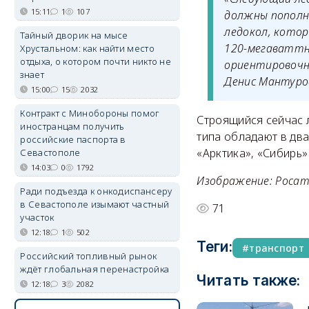
15:11
1
107
должны пополни
ледокол, котор
Тайный дворик на мысе
120-мегаваттн
Хрустальном: как найти место
отдыха, о котором почти никто не
ориентировочно
знает
Денис Мантуро
15:00
15
2032
Контракт с Минобороны помог
Строящийся сейчас 
иностранцам получить
типа обладают в дв
российские паспорта в
«Арктика», «Сибирь
Севастополе
14:03
0
1792
Изображение: Роса
Ради подъезда к онкодиспансеру
в Севастополе изымают частный
71
участок
12:18
1
502
Теги:
транспорт
Российский топливный рынок
ждёт глобальная перенастройка
Читать также:
12:18
3
2082