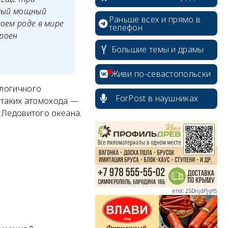
амый мощный
Раньше всех и прямо в
оем роде в мире
телефон
роен
Большие темы и драмы
Живи по-севастопольски
алогичного
ForPost в наушниках
 таких атомохода —
 Ледовитого океана.
erid: 2SDnjcrDNw6
erid: 2SDnjdPjgYS