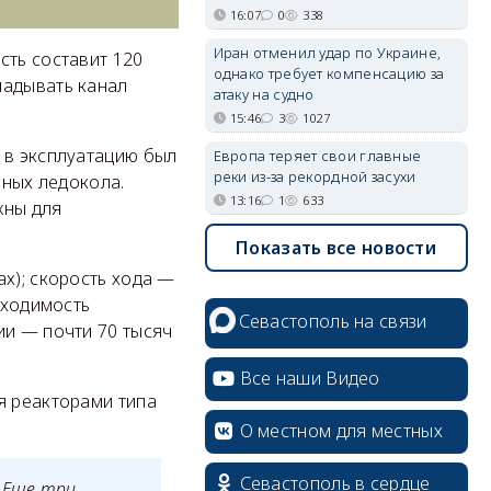
16:07
0
338
Иран отменил удар по Украине,
сть составит 120
однако требует компенсацию за
ладывать канал
атаку на судно
15:46
3
1027
 в эксплуатацию был
Европа теряет свои главные
реки из-за рекордной засухи
мных ледокола.
13:16
1
633
жны для
Показать все новости
х); скорость хода —
оходимость
Севастополь на связи
ии — почти 70 тысяч
Все наши Видео
я реакторами типа
О местном для местных
Севастополь в сердце
. Еще три