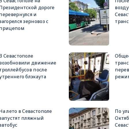
В Севастополе на
После
Президентской дороге
возду
перевернулся и
Севас
загорелся зерновоз с
тран
прицепом
В Севастополе
Обще
возобновили движение
транс
троллейбусов после
перев
утреннего блэкаута
режи
На лето в Севастополе
По ул
запустят пляжный
Октяб
автобус
Севас