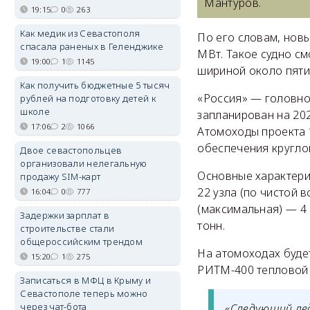
Мантуров.
19:15
0
263
Как медик из Севастополя
По его словам, новы
спасала раненых в Геленджике
МВт. Такое судно с
19:00
1
1145
шириной около пяти
Как получить бюджетные 5 тысяч
«Россия» — головно
рублей на подготовку детей к
школе
запланирован на 202
17:06
2
1066
Атомоходы проекта 
обеспечения кругло
Двое севастопольцев
организовали нелегальную
Основные характерис
продажу SIM-карт
22 узла (по чистой 
16:04
0
777
(максимальная) — 4 
Задержки зарплат в
тонн.
строительстве стали
общероссийским трендом
На атомоходах буде
15:20
1
275
РИТМ-400 тепловой 
Записаться в МФЦ в Крыму и
Севастополе теперь можно
через чат-бота
«Следующий лед