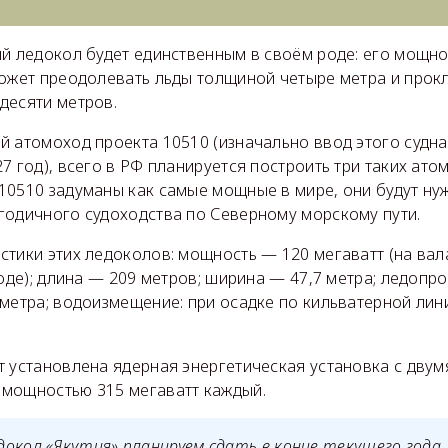
й ледокол будет единственным в своём роде: его мощно
может преодолевать льды толщиной четыре метра и прок
десяти метров.
й атомоход проекта 10510 (изначально ввод этого судна
7 год), всего в РФ планируется построить три таких ато
10510 задуманы как самые мощные в мире, они будут ну
годичного судоходства по Северному морскому пути.
тики этих ледоколов: мощность — 120 мегаватт (на вала
воде); длина — 209 метров; ширина — 47,7 метра; ледопр
метра; водоизмещение: при осадке по кильватерной лин
т установлена ядерная энергетическая установка с двум
мощностью 315 мегаватт каждый.
окол «Якутия» планируем сдать в конце текущего года