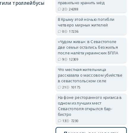
тили троллейбусы
правильно хранить мёд
2
24288
erid: 2SDnjdPjgYS
В Крыму этой ночью погибли
четверо мирных жителей
0
17236
«Чудом живы»: в Севастополе
две семьи остались без жилья
после налёта украинских БПЛА
9
12309
erid: 2SDnjdvhGXG
Что местная жительница
рассказала о массовом убийстве
в севастопольском селе
21
10175
На фоне ресторанного кризиса в
одном из лучших мест
Севастополя открылся бар-
бистро
13
7230