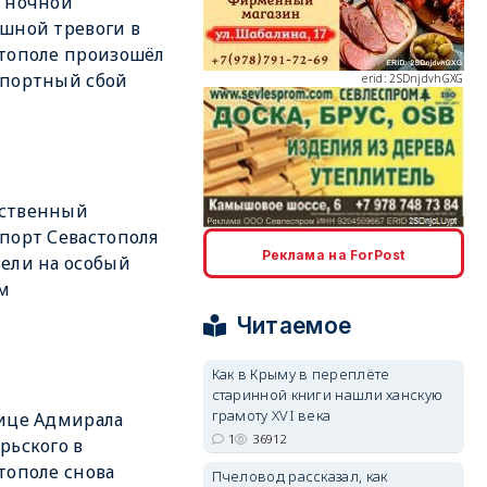
 ночной
шной тревоги в
тополе произошёл
спортный сбой
erid: 2SDnjdvhGXG
ственный
порт Севастополя
erid: 2SDnjcLUypt
Реклама на ForPost
ели на особый
м
Читаемое
Как в Крыму в переплёте
старинной книги нашли ханскую
erid: 2SDnjcrDNw6
грамоту XVI века
ице Адмирала
1
36912
рьского в
тополе снова
Пчеловод рассказал, как