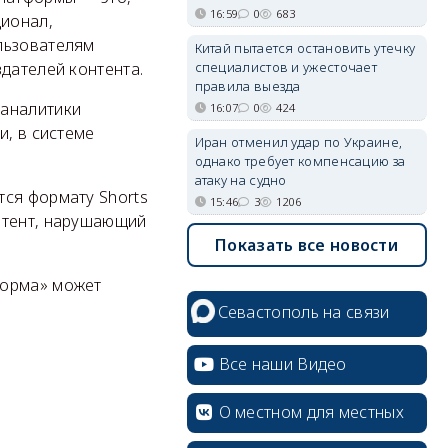
16:59
0
683
ционал,
льзователям
Китай пытается остановить утечку
специалистов и ужесточает
дателей контента.
правила выезда
 аналитики
16:07
0
424
и, в системе
Иран отменил удар по Украине,
однако требует компенсацию за
атаку на судно
тся формату Shorts
15:46
3
1206
нтент, нарушающий
Показать все новости
форма» может
Севастополь на связи
Все наши Видео
О местном для местных