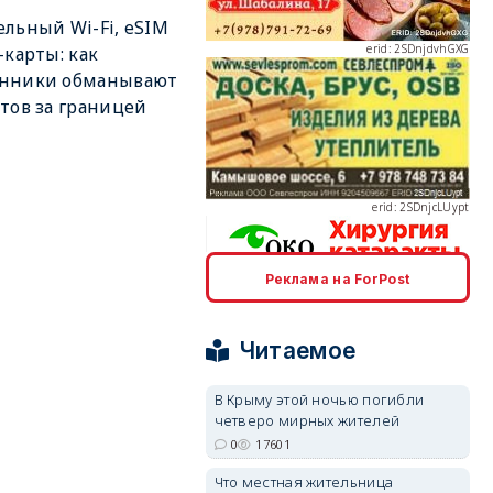
льный Wi-Fi, eSIM
-карты: как
нники обманывают
тов за границей
erid: 2SDnjcLUypt
Реклама на ForPost
erid: 2SDnjcrDNw6
Читаемое
В Крыму этой ночью погибли
четверо мирных жителей
0
17601
erid: 2SDnjdPjgYS
Что местная жительница