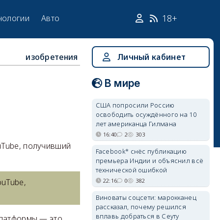
18+
нологии
Авто
изобретения
Личный кабинет
В мире
США попросили Россию
освободить осуждённого на 10
лет американца Гилмана
16:40
2
303
uTube, получивший
Facebook* снёс публикацию
премьера Индии и объяснил всё
технической ошибкой
22:16
0
382
ouTube,
Виноваты соцсети: марокканец
рассказал, почему решился
вплавь добраться в Сеуту
платформы — это,