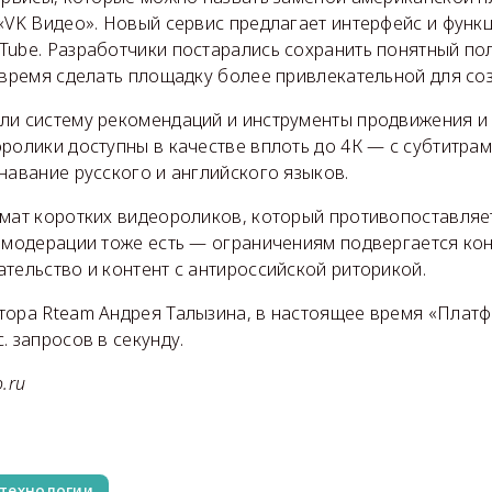
«VK Видео». Новый сервис предлагает интерфейс и функ
Tube. Разработчики постарались сохранить понятный по
 время сделать площадку более привлекательной для соз
ли систему рекомендаций и инструменты продвижения и
ролики доступны в качестве вплоть до 4К — с субтитрам
навание русского и английского языков.
рмат коротких видеороликов, который противопоставляе
а модерации тоже есть — ограничениям подвергается ко
тельство и контент с антироссийской риторикой.
тора Rteam Андрея Талызина, в настоящее время «Плат
. запросов в секунду.
.ru
технологии