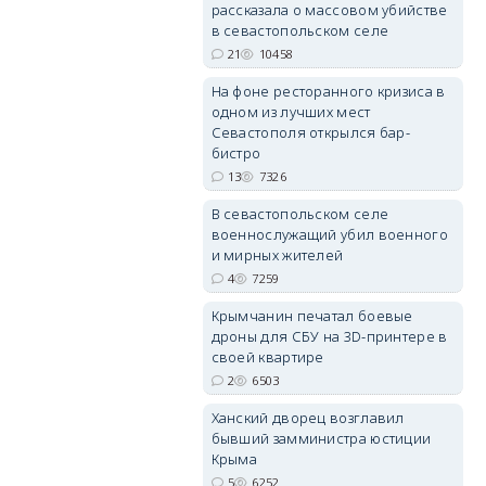
рассказала о массовом убийстве
в севастопольском селе
21
10458
На фоне ресторанного кризиса в
одном из лучших мест
erid: 2SDnjdvhGXG
Севастополя открылся бар-
бистро
13
7326
В севастопольском селе
военнослужащий убил военного
и мирных жителей
4
7259
Крымчанин печатал боевые
дроны для СБУ на 3D-принтере в
своей квартире
2
6503
Ханский дворец возглавил
бывший замминистра юстиции
Крыма
5
6252