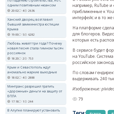
по падению строительства, но с
например, RuTube и 
одним позитивным нюансом
20:02
4
2636
приближенные к You
интерфейс и в то же
Ханский дворец возглавил
бывший замминистра юстиции
На платформе сдела
Крыма
для блогеров. Видео
19:00
5
6282
которых есть распоз
Любовь живёт три года? Почему
новая песня стала гимном тысяч
В сервисе будет фо
россиянок
на YouTube. Систем
18:20
2
753
российское законода
Крым и Севастополь ждут
аномально жаркие выходные
По словам гендирек
18:02
4
2888
выдерживать 240 тыс
Минтранс разрешил тратить
Изображение: plvideo
«дорожные» деньги на защиту от
БПЛА
79
17:18
1
244
В Алупке планируют установить
Теги:
связь