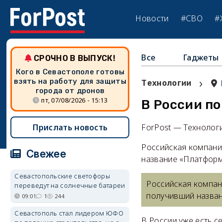
Новости
#СВО
#
Все
Гаджеты
СРОЧНО В ВЫПУСК!
Кого в Севастополе готовы
›
взять на работу для защиты
Технологии
города от дронов
пт, 07/08/2026 - 15:13
В России по
Прислать новость
ForPost — Технолог
Российская компани
Свежее
название «Платформ
Севастопольские светофоры
Российская компан
переведут на солнечные батареи
получивший назван
09:01
1
244
Севастополь стал лидером ЮФО
В России уже есть 