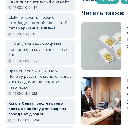
памятник именитому фотографу
17:05
0
417
Читать также:
США попросили Россию
освободить осуждённого на 10
лет американца Гилмана
16:40
2
303
В Крыму временно сократят
продажи бензина на некоторых
АЗС
16:29
0
327
Прямой эфир «ЕСТЬ ТЕМА».
Почему россияне мечтают жить в
частных домах, но остаются в
квартирах?
16:00
1
622
Кого в Севастополе готовы
взять на работу для защиты
города от дронов
15:13
0
5799