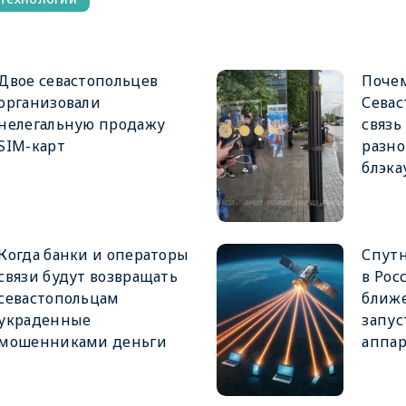
Двое севастопольцев
Почем
организовали
Севас
нелегальную продажу
связь
SIM-карт
разн
блэка
Когда банки и операторы
Спут
связи будут возвращать
в Рос
севастопольцам
ближе
украденные
запус
мошенниками деньги
аппар