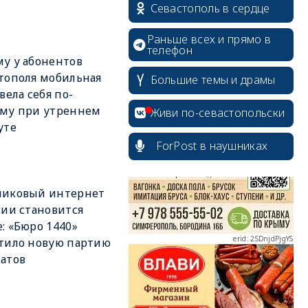
Севастополь в сердце
Раньше всех и прямо в
телефон
у у абонентов
тополя мобильная
Большие темы и драмы
 вела себя по-
erid: 2SDnjcrDNw6
ому при утреннем
Живи по-севастопольски
уте
ForPost в наушниках
никовый интернет
erid: 2SDnjdPjgYS
сии становится
: «Бюро 1440»
тило новую партию
атов
erid: 2SDnjdvhGXG