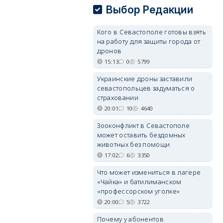
Выбор Редакции
Кого в Севастополе готовы взять
на работу для защиты города от
дронов
15:13
0
5799
Украинские дроны заставили
севастопольцев задуматься о
страховании
20:01
10
4640
Зооконфликт в Севастополе
может оставить бездомных
животных без помощи
17:02
6
3350
Что может измениться в лагере
«Чайка» и батилиманском
«профессорском уголке»
20:00
5
3722
Почему у абонентов