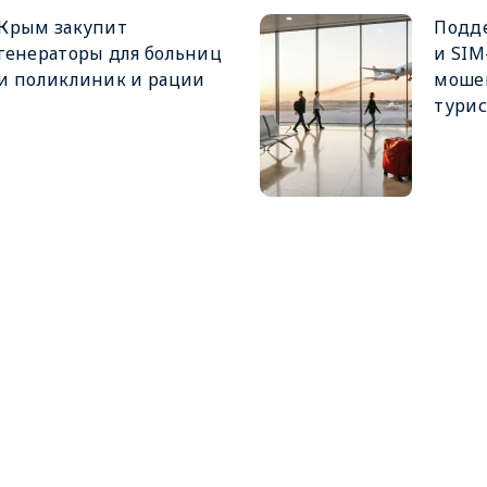
Крым закупит
Подде
генераторы для больниц
и SIM
и поликлиник и рации
моше
турис