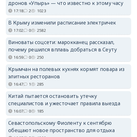
дронов «Упырь» — что известно к этому часу
17:18
2
1023
В Крыму изменили расписание электричек
17:02
0
2582
Виноваты соцсети: марокканец рассказал,
почему решился вплавь добраться в Сеуту
16:59
0
250
Крымчан на полевых кухнях кормят повара из
элитных ресторанов
16:47
1
285
Китай пытается остановить утечку
специалистов и ужесточает правила выезда
16:07
0
185
Севастопольскому Фиоленту к сентябрю
обещают новое пространство для отдыха