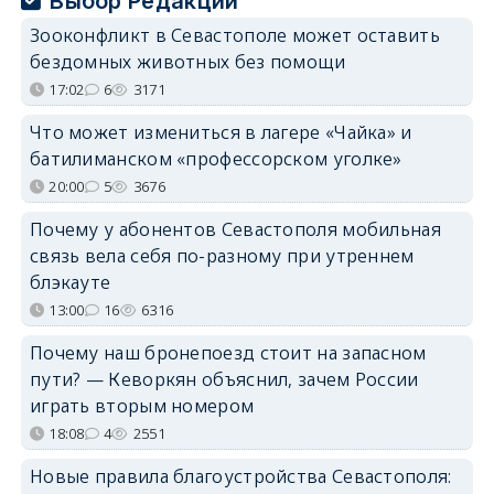
Выбор Редакции
Зооконфликт в Севастополе может оставить
бездомных животных без помощи
17:02
6
3171
Что может измениться в лагере «Чайка» и
батилиманском «профессорском уголке»
20:00
5
3676
Почему у абонентов Севастополя мобильная
связь вела себя по-разному при утреннем
блэкауте
13:00
16
6316
Почему наш бронепоезд стоит на запасном
пути? — Кеворкян объяснил, зачем России
играть вторым номером
18:08
4
2551
Новые правила благоустройства Севастополя: