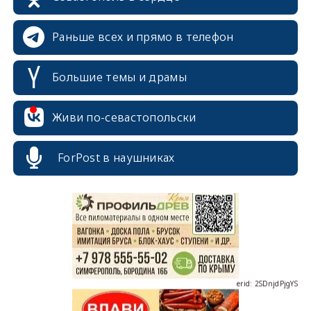
Раньше всех и прямо в телефон
Большие темы и драмы
Живи по-севастопольски
erid: 2SDnjcrDNw6
ForPost в наушниках
erid: 2SDnjdPjgYS