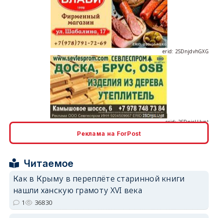
erid: 2SDnjdvhGXG
erid: 2SDnjcLUypt
Реклама на ForPost
Читаемое
erid: 2SDnjcrDNw6
Как в Крыму в переплёте старинной книги
нашли ханскую грамоту XVI века
1
36830