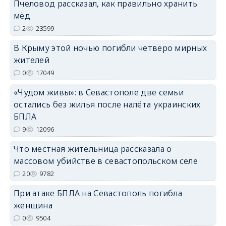
Пчеловод рассказал, как правильно хранить
мёд
erid: 2SDnjdPjgYS
2
23599
В Крыму этой ночью погибли четверо мирных
жителей
0
17049
erid: 2SDnjdvhGXG
«Чудом живы»: в Севастополе две семьи
остались без жилья после налёта украинских
БПЛА
9
12096
Что местная жительница рассказала о
массовом убийстве в севастопольском селе
20
9782
При атаке БПЛА на Севастополь погибла
женщина
0
9504