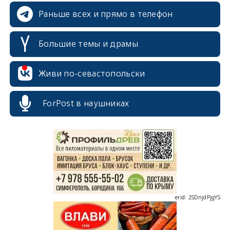
Раньше всех и прямо в телефон
Большие темы и драмы
Живи по-севастопольски
erid: 2SDnjcrDNw6
ForPost в наушниках
erid: 2SDnjdPjgYS