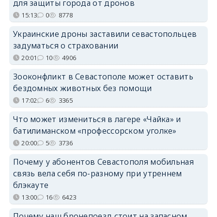
для защиты города от дронов
15:13
0
8778
Украинские дроны заставили севастопольцев
задуматься о страховании
20:01
10
4906
Зооконфликт в Севастополе может оставить
бездомных животных без помощи
17:02
6
3365
Что может измениться в лагере «Чайка» и
батилиманском «профессорском уголке»
20:00
5
3736
Почему у абонентов Севастополя мобильная
связь вела себя по-разному при утреннем
блэкауте
13:00
16
6423
Почему наш бронепоезд стоит на запасном