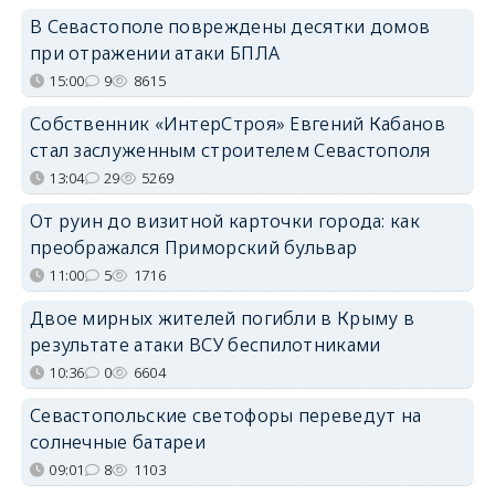
В Севастополе повреждены десятки домов
при отражении атаки БПЛА
15:00
9
8615
Собственник «ИнтерСтроя» Евгений Кабанов
стал заслуженным строителем Севастополя
13:04
29
5269
От руин до визитной карточки города: как
преображался Приморский бульвар
11:00
5
1716
Двое мирных жителей погибли в Крыму в
результате атаки ВСУ беспилотниками
10:36
0
6604
Севастопольские светофоры переведут на
солнечные батареи
09:01
8
1103