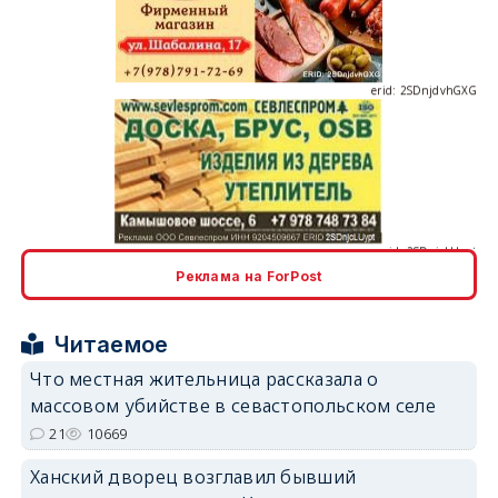
erid: 2SDnjdvhGXG
erid: 2SDnjcLUypt
Реклама на ForPost
Читаемое
erid: 2SDnjcrDNw6
Что местная жительница рассказала о
массовом убийстве в севастопольском селе
21
10669
Ханский дворец возглавил бывший