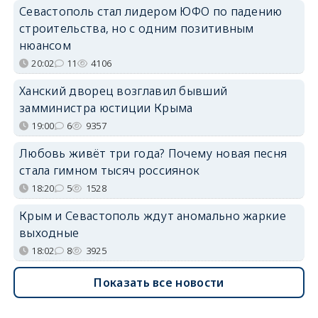
Севастополь стал лидером ЮФО по падению
строительства, но с одним позитивным
нюансом
20:02
11
4106
Ханский дворец возглавил бывший
замминистра юстиции Крыма
19:00
6
9357
Любовь живёт три года? Почему новая песня
стала гимном тысяч россиянок
18:20
5
1528
Крым и Севастополь ждут аномально жаркие
выходные
18:02
8
3925
Показать все новости