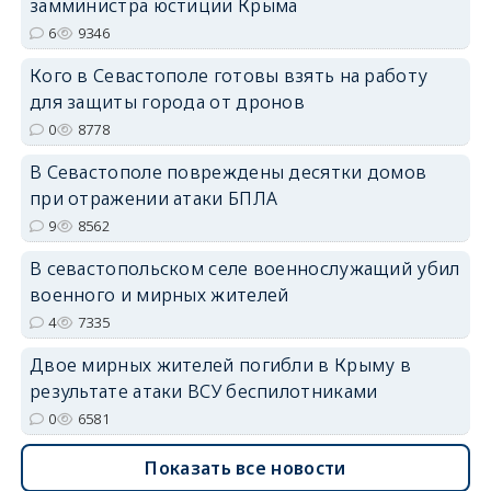
замминистра юстиции Крыма
erid: 2SDnjdPjgYS
6
9346
Кого в Севастополе готовы взять на работу
для защиты города от дронов
0
8778
В Севастополе повреждены десятки домов
erid: 2SDnjdvhGXG
при отражении атаки БПЛА
9
8562
В севастопольском селе военнослужащий убил
военного и мирных жителей
4
7335
Двое мирных жителей погибли в Крыму в
результате атаки ВСУ беспилотниками
0
6581
Показать все новости