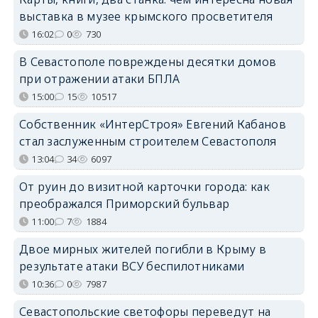
выставка в музее крымского просветителя
16:02
0
730
В Севастополе повреждены десятки домов
при отражении атаки БПЛА
15:00
15
10517
Собственник «ИнтерСтроя» Евгений Кабанов
стал заслуженным строителем Севастополя
13:04
34
6097
От руин до визитной карточки города: как
преображался Приморский бульвар
11:00
7
1884
Двое мирных жителей погибли в Крыму в
результате атаки ВСУ беспилотниками
10:36
0
7987
Севастопольские светофоры переведут на