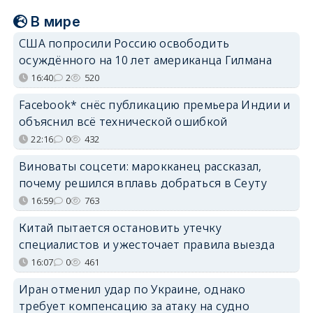
В мире
США попросили Россию освободить
осуждённого на 10 лет американца Гилмана
16:40
2
520
Facebook* снёс публикацию премьера Индии и
объяснил всё технической ошибкой
22:16
0
432
Виноваты соцсети: марокканец рассказал,
почему решился вплавь добраться в Сеуту
16:59
0
763
Китай пытается остановить утечку
специалистов и ужесточает правила выезда
16:07
0
461
Иран отменил удар по Украине, однако
требует компенсацию за атаку на судно