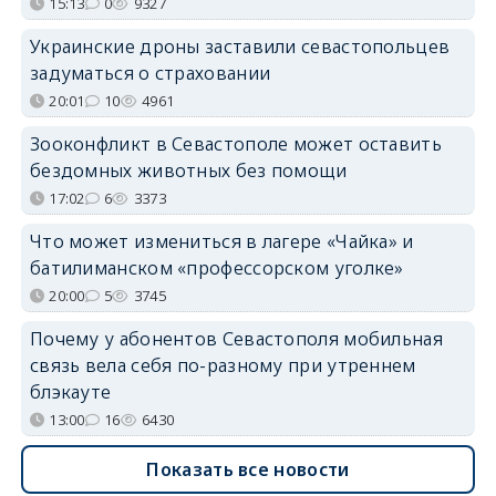
15:13
0
9327
Украинские дроны заставили севастопольцев
задуматься о страховании
20:01
10
4961
Зооконфликт в Севастополе может оставить
бездомных животных без помощи
17:02
6
3373
Что может измениться в лагере «Чайка» и
батилиманском «профессорском уголке»
20:00
5
3745
Почему у абонентов Севастополя мобильная
связь вела себя по-разному при утреннем
блэкауте
13:00
16
6430
Показать все новости