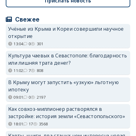
Прислать новость
Свежее
Учёные из Крыма и Кореи совершили научное
открытие
13:04
0
301
Культура чаевых в Севастополе: благодарность
или лишняя трата денег?
11:02
7
808
В Крыму могут запустить «узкую» льготную
ипотеку
09:01
0
2197
Как совхоз-миллионер растворялся в
застройке: история земли «Севастопольского»
18:01
17
3568
Карты, книги, два станка: чем интересна новая