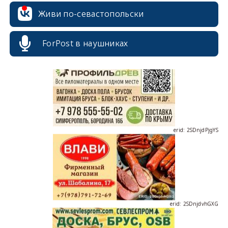
Живи по-севастопольски
erid: 2SDnjcrDNw6
ForPost в наушниках
erid: 2SDnjdPjgYS
erid: 2SDnjdvhGXG