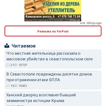
erid: 2SDnjcLUypt
Реклама на ForPost
Читаемое
erid: 2SDnjcrDNw6
Что местная жительница рассказала о
массовом убийстве в севастопольском селе
21
10737
В Севастополе повреждены десятки домов
при отражении атаки БПЛА
erid: 2SDnjdPjgYS
15
10451
Ханский дворец возглавил бывший
замминистра юстиции Крыма