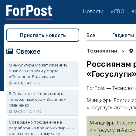
Новости
#СВО
#
Прислать новость
Все
Гаджеты
›
Свежее
Технологии
Россиянам 
Минкультуры может изменить
правила стройки у форта
«Госуслуги»
«Северная Балаклава»
20:01
4
755
ForPost — Технолог
В Севастополе простились с
генерал-майором Василием
Минцифры России со
Казаченко
«Госуслуги Авто» дл
18:02
1
1417
Совершено покушение на
Минцифры России с
разработчика дронов «Упырь» —
и «Госуслуги Авто»
что известно к этому часу