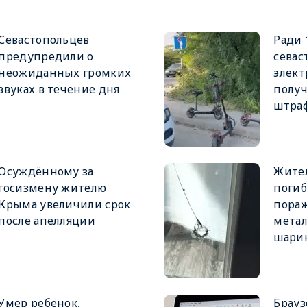
Севастопольцев
Ради 
предупредили о
севас
неожиданных громких
элект
звуках в течение дня
получ
штра
Осуждённому за
Жител
госизмену жителю
погиб
Крыма увеличили срок
пора
после апелляции
мета
шари
Умер ребёнок,
Брауз