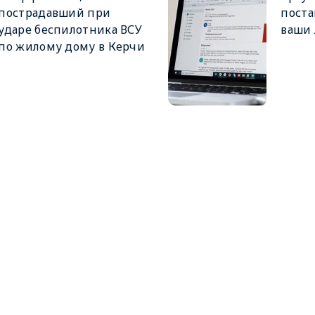
пострадавший при
поста
ударе беспилотника ВСУ
ваши
по жилому дому в Керчи