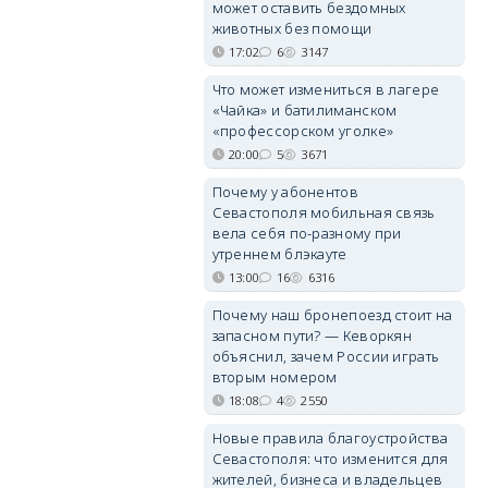
может оставить бездомных
животных без помощи
17:02
6
3147
Что может измениться в лагере
«Чайка» и батилиманском
«профессорском уголке»
20:00
5
3671
Почему у абонентов
Севастополя мобильная связь
вела себя по-разному при
утреннем блэкауте
13:00
16
6316
Почему наш бронепоезд стоит на
запасном пути? — Кеворкян
объяснил, зачем России играть
вторым номером
18:08
4
2550
Новые правила благоустройства
Севастополя: что изменится для
жителей, бизнеса и владельцев