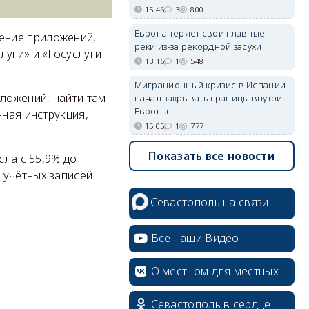
15:46
3
800
Европа теряет свои главные
ение приложений,
реки из-за рекордной засухи
луги» и «Госуслуги
13:16
1
548
Миграционный кризис в Испании
ложений, найти там
начал закрывать границы внутри
Европы
нная инструкция,
15:05
1
777
Показать все новости
сла с 55,9% до
 учётных записей
erid: 2SDnjcrDNw6
Севастополь на связи
Все наши Видео
О местном для местных
erid: 2SDnjdPjgYS
Севастополь в сердце