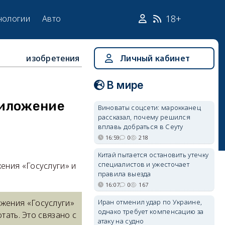
18+
нологии
Авто
изобретения
Личный кабинет
В мире
риложение
Виноваты соцсети: марокканец
рассказал, почему решился
вплавь добраться в Сеуту
16:59
0
218
Китай пытается остановить утечку
специалистов и ужесточает
ения «Госуслуги» и
правила выезда
16:07
0
167
Иран отменил удар по Украине,
жения «Госуслуги»
однако требует компенсацию за
тать. Это связано с
атаку на судно