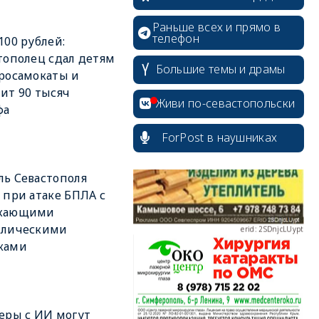
Раньше всех и прямо в
телефон
100 рублей:
тополец сдал детям
Большие темы и драмы
росамокаты и
erid: 2SDnjdvhGXG
ит 90 тысяч
Живи по-севастопольски
фа
ForPost в наушниках
ь Севастополя
erid: 2SDnjcLUypt
 при атаке БПЛА с
жающими
ллическими
ками
erid: 2SDnjcrDNw6
еры с ИИ могут