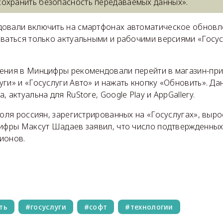
охранить безопасность передаваемых данных».
овали включить на смартфонах автоматическое обновл
ваться только актуальными и рабочими версиями «Госус
ения в Минцифры рекомендовали перейти в магазин-при
ги» и «Госуслуги Авто» и нажать кнопку «Обновить». Да
 актуальна для RuStore, Google Play и AppGallery.
доля россиян, зарегистрированных на «Госуслугах», выро
цифры Максут Шадаев заявил, что число подтвержденных
ионов.
ть
госуслуги
софт
технологии