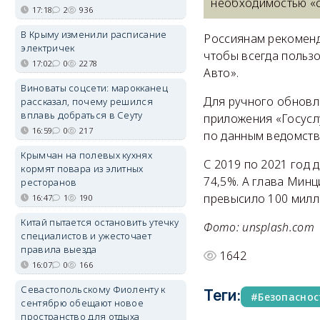
необходимостью «с
17:18
2
936
В Крыму изменили расписание
Россиянам рекоменд
электричек
чтобы всегда пользо
17:02
0
2278
Авто».
Виноваты соцсети: марокканец
Для ручного обновл
рассказал, почему решился
вплавь добраться в Сеуту
приложения «Госуслу
16:59
0
217
по данным ведомства,
Крымчан на полевых кухнях
С 2019 по 2021 год 
кормят повара из элитных
74,5%. А глава Мин
ресторанов
превысило 100 милл
16:47
1
190
Китай пытается остановить утечку
Фото: unsplash.com
специалистов и ужесточает
правила выезда
1642
16:07
0
166
Севастопольскому Фиоленту к
Теги:
Безопаснос
сентябрю обещают новое
пространство для отдыха