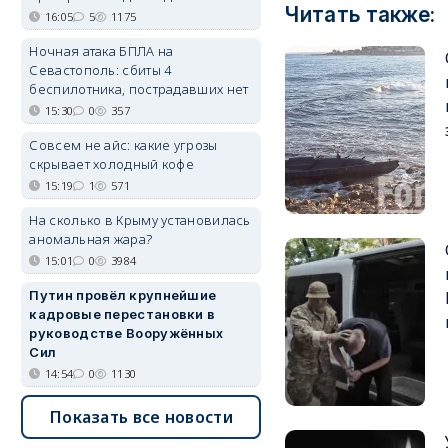
Читать также:
16:05
5
1175
Ночная атака БПЛА на
Севастополь: сбиты 4
беспилотника, пострадавших нет
15:30
0
357
Совсем не айс: какие угрозы
скрывает холодный кофе
15:19
1
571
На сколько в Крыму установилась
аномальная жара?
15:01
0
3984
Путин провёл крупнейшие
кадровые перестановки в
руководстве Вооружённых
Сил
14:54
0
1130
Показать все новости