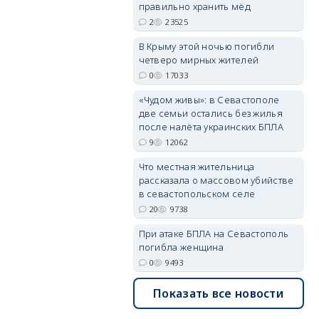
правильно хранить мёд
2
23525
В Крыму этой ночью погибли
четверо мирных жителей
0
17033
«Чудом живы»: в Севастополе
две семьи остались без жилья
после налёта украинских БПЛА
9
12062
Что местная жительница
рассказала о массовом убийстве
в севастопольском селе
20
9738
При атаке БПЛА на Севастополь
погибла женщина
0
9493
Показать все новости