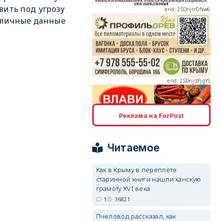
вить под угрозу
 личные данные
erid: 2SDnjdPjgYS
Реклама на ForPost
erid: 2SDnjdvhGXG
Читаемое
Как в Крыму в переплёте
старинной книги нашли ханскую
грамоту XVI века
1
36821
Пчеловод рассказал, как