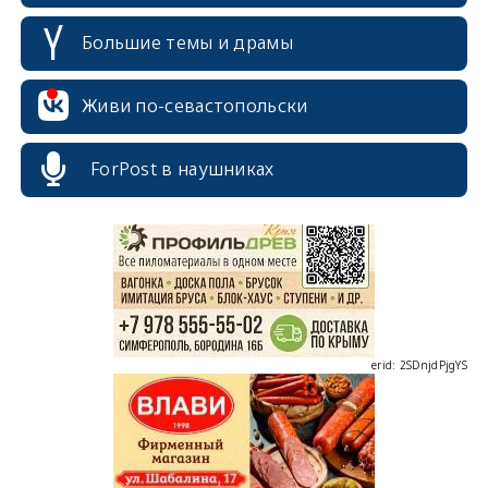
Большие темы и драмы
Живи по-севастопольски
erid: 2SDnjcrDNw6
ForPost в наушниках
erid: 2SDnjdPjgYS
erid: 2SDnjdvhGXG