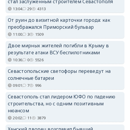
стал заслуженным строителем Севастополя
13:04
29
4313
От руин до визитной карточки города: как
преображался Приморский бульвар
11:00
3
1509
Двое мирных жителей погибли в Крыму в
результате атаки ВСУ беспилотниками
10:36
0
5526
Севастопольские светофоры переведут на
солнечные батареи
09:01
7
996
Севастополь стал лидером ЮФО по падению
строительства, но с одним позитивным
нюансом
20:02
11
3879
Ханский дворец возглавил бывший