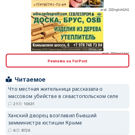
erid: 2SDnjcLUypt
Реклама на ForPost
Читаемое
erid: 2SDnjcrDNw6
Что местная жительница рассказала о
массовом убийстве в севастопольском селе
21
10631
Ханский дворец возглавил бывший
замминистра юстиции Крыма
erid: 2SDnjdPjgYS
6
8726