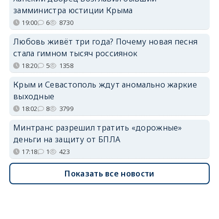
замминистра юстиции Крыма
19:00
6
8730
Любовь живёт три года? Почему новая песня
стала гимном тысяч россиянок
18:20
5
1358
Крым и Севастополь ждут аномально жаркие
выходные
18:02
8
3799
Минтранс разрешил тратить «дорожные»
деньги на защиту от БПЛА
17:18
1
423
Показать все новости