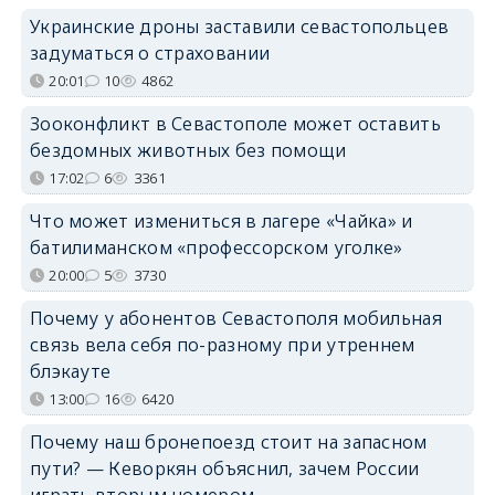
Украинские дроны заставили севастопольцев
задуматься о страховании
20:01
10
4862
Зооконфликт в Севастополе может оставить
бездомных животных без помощи
17:02
6
3361
Что может измениться в лагере «Чайка» и
батилиманском «профессорском уголке»
20:00
5
3730
Почему у абонентов Севастополя мобильная
связь вела себя по-разному при утреннем
блэкауте
13:00
16
6420
Почему наш бронепоезд стоит на запасном
пути? — Кеворкян объяснил, зачем России
играть вторым номером