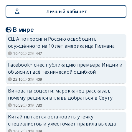
Личный кабинет
В мире
США попросили Россию освободить
осуждённого на 10 лет американца Гилмана
16:40
2
447
Facebook* снёс публикацию премьера Индии и
объяснил всё технической ошибкой
22:16
0
409
Виноваты соцсети: марокканец рассказал,
почему решился вплавь добраться в Сеуту
16:59
0
730
Китай пытается остановить утечку
специалистов и ужесточает правила выезда
16:07
0
449