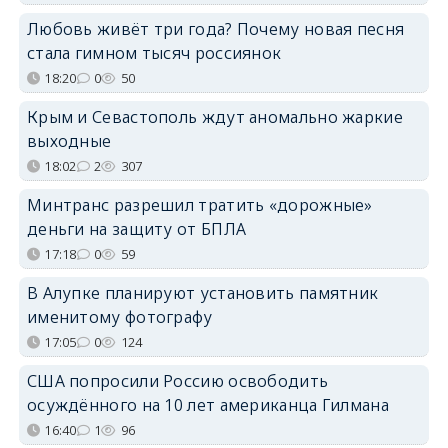
Любовь живёт три года? Почему новая песня
стала гимном тысяч россиянок
18:20
0
50
Крым и Севастополь ждут аномально жаркие
выходные
18:02
2
307
Минтранс разрешил тратить «дорожные»
деньги на защиту от БПЛА
17:18
0
59
В Алупке планируют установить памятник
именитому фотографу
17:05
0
124
США попросили Россию освободить
осуждённого на 10 лет американца Гилмана
16:40
1
96