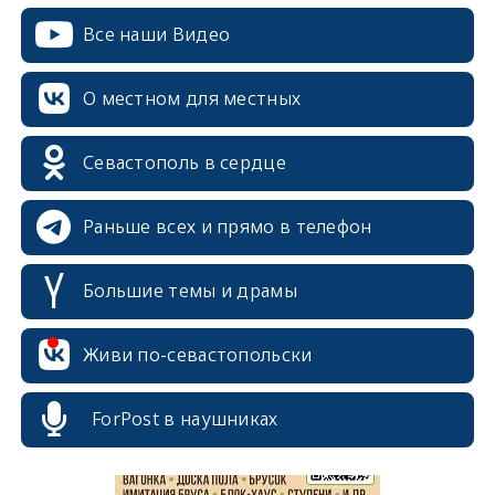
Все наши Видео
О местном для местных
Севастополь в сердце
Раньше всех и прямо в телефон
Большие темы и драмы
erid: 2SDnjcrDNw6
Живи по-севастопольски
ForPost в наушниках