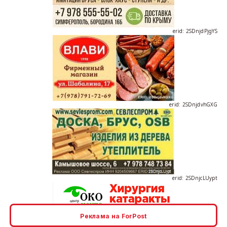
erid: 2SDnjdPjgYS
erid: 2SDnjdvhGXG
erid: 2SDnjcLUypt
Реклама на ForPost
erid: 2SDnjcrDNw6