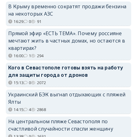
В Крыму временно сократят продажи бензина
на некоторых АЗС
16:29
0
91
Прямой эфир «ЕСТЬ ТЕМА». Почему россияне
мечтают жить в частных домах, но остаются в
квартирах?
16:00
1
294
Кого в Севастополе готовы взять на работу
для защиты города от дронов
15:13
0
2072
Украинский БЭК выгнал отдыхающих с пляжей
Ялты
14:15
4
2868
На центральном пляже Севастополя по
счастливой случайности спасли женщину
13:38
0
1631