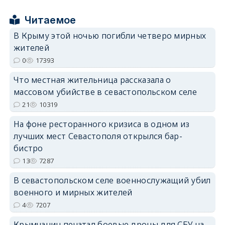
Читаемое
В Крыму этой ночью погибли четверо мирных
жителей
0
17393
erid: 2SDnjdPjgYS
Что местная жительница рассказала о
массовом убийстве в севастопольском селе
21
10319
На фоне ресторанного кризиса в одном из
лучших мест Севастополя открылся бар-
erid: 2SDnjdvhGXG
бистро
13
7287
В севастопольском селе военнослужащий убил
военного и мирных жителей
4
7207
Крымчанин печатал боевые дроны для СБУ на