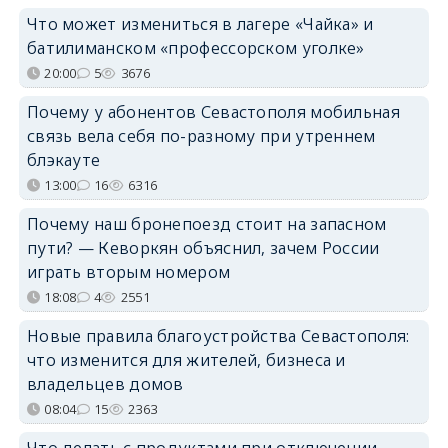
Что может измениться в лагере «Чайка» и
батилиманском «профессорском уголке»
20:00
5
3676
Почему у абонентов Севастополя мобильная
связь вела себя по-разному при утреннем
блэкауте
13:00
16
6316
Почему наш бронепоезд стоит на запасном
пути? — Кеворкян объяснил, зачем России
играть вторым номером
18:08
4
2551
Новые правила благоустройства Севастополя:
что изменится для жителей, бизнеса и
владельцев домов
08:04
15
2363