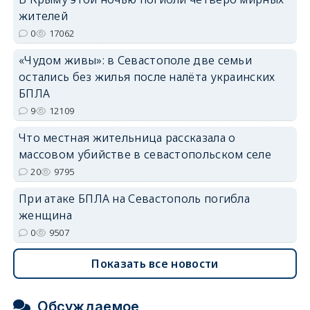
erid: 2SDnjdPjgYS
жителей
0
17062
«Чудом живы»: в Севастополе две семьи
остались без жилья после налёта украинских
БПЛА
erid: 2SDnjdvhGXG
9
12109
Что местная жительница рассказала о
массовом убийстве в севастопольском селе
20
9795
При атаке БПЛА на Севастополь погибла
женщина
0
9507
Показать все новости
Обсуждаемое