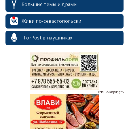
Большие темы и драмы
Живи по-севастопольски
ForPost в наушниках
erid: 2SDnjcrDNw6
erid: 2SDnjdPjgYS