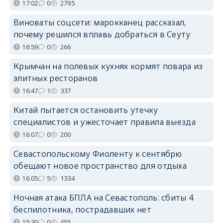
17:02
0
2795
Виноваты соцсети: марокканец рассказал,
почему решился вплавь добраться в Сеуту
16:59
0
266
Крымчан на полевых кухнях кормят повара из
элитных ресторанов
16:47
1
337
Китай пытается остановить утечку
специалистов и ужесточает правила выезда
16:07
0
200
Севастопольскому Фиоленту к сентябрю
обещают новое пространство для отдыха
16:05
5
1334
Ночная атака БПЛА на Севастополь: сбиты 4
беспилотника, пострадавших нет
15:30
0
455