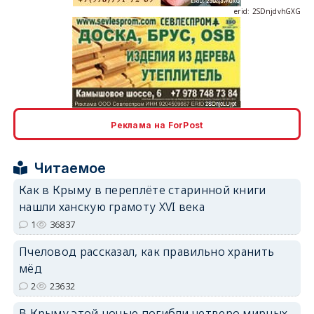
erid: 2SDnjdvhGXG
erid: 2SDnjcLUypt
Реклама на ForPost
Читаемое
Как в Крыму в переплёте старинной книги
нашли ханскую грамоту XVI века
erid: 2SDnjcrDNw6
1
36837
Пчеловод рассказал, как правильно хранить
мёд
2
23632
В Крыму этой ночью погибли четверо мирных