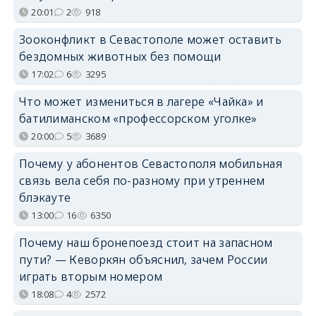
20:01
2
918
Зооконфликт в Севастополе может оставить
бездомных животных без помощи
17:02
6
3295
Что может измениться в лагере «Чайка» и
батилиманском «профессорском уголке»
20:00
5
3689
Почему у абонентов Севастополя мобильная
связь вела себя по-разному при утреннем
блэкауте
13:00
16
6350
Почему наш бронепоезд стоит на запасном
пути? — Кеворкян объяснил, зачем России
играть вторым номером
18:08
4
2572