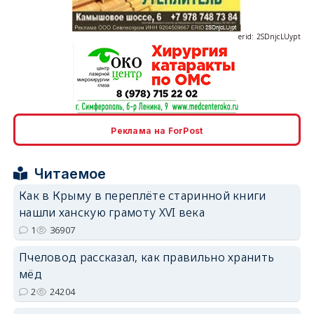
erid: 2SDnjcLUypt
erid: 2SDnjcrDNw6
Реклама на ForPost
Читаемое
Как в Крыму в переплёте старинной книги
нашли ханскую грамоту XVI века
1
36907
erid: 2SDnjdPjgYS
Пчеловод рассказал, как правильно хранить
мёд
2
24204