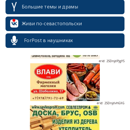
Большие темы и драмы
erid: 2SDnjcrDNw6
Живи по-севастопольски
ForPost в наушниках
erid: 2SDnjdPjgYS
erid: 2SDnjdvhGXG