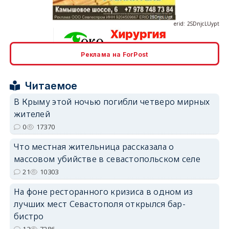
Реклама на ForPost
erid: 2SDnjcrDNw6
Читаемое
В Крыму этой ночью погибли четверо мирных
жителей
0
17370
Что местная жительница рассказала о
erid: 2SDnjdPjgYS
массовом убийстве в севастопольском селе
21
10303
На фоне ресторанного кризиса в одном из
лучших мест Севастополя открылся бар-
бистро
erid: 2SDnjdvhGXG