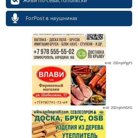
Живи по-севастопольски
erid: 2SDnjcrDNw6
ForPost в наушниках
erid: 2SDnjdPjgYS
erid: 2SDnjdvhGXG
erid: 2SDnjcLUypt