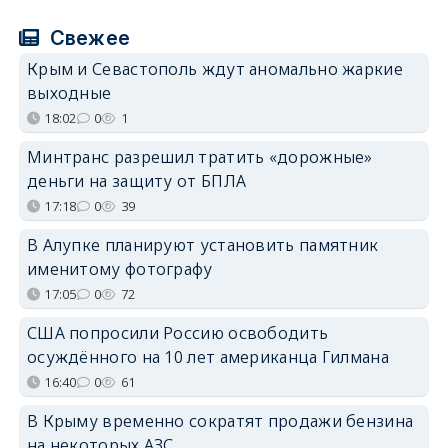
Свежее
Крым и Севастополь ждут аномально жаркие
выходные
18:02
0
1
Минтранс разрешил тратить «дорожные»
деньги на защиту от БПЛА
17:18
0
39
В Алупке планируют установить памятник
именитому фотографу
17:05
0
72
США попросили Россию освободить
осуждённого на 10 лет американца Гилмана
16:40
0
61
В Крыму временно сократят продажи бензина
на некоторых АЗС