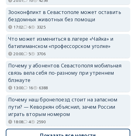
20:01
10
4256
Зооконфликт в Севастополе может оставить
бездомных животных без помощи
17:02
6
3325
Что может измениться в лагере «Чайка» и
батилиманском «профессорском уголке»
20:00
5
3706
Почему у абонентов Севастополя мобильная
связь вела себя по-разному при утреннем
блэкауте
13:00
16
6388
Почему наш бронепоезд стоит на запасном
пути? — Кеворкян объяснил, зачем России
играть вторым номером
18:08
4
2590
Показать все новости