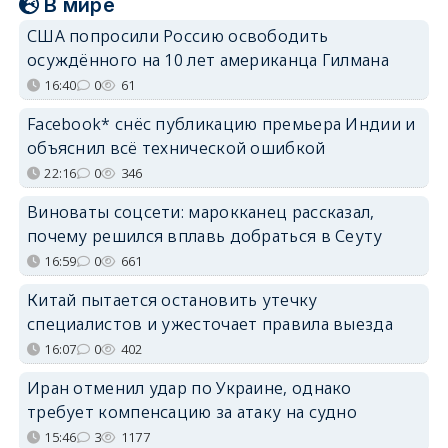
В мире
США попросили Россию освободить
осуждённого на 10 лет американца Гилмана
16:40
0
61
Facebook* снёс публикацию премьера Индии и
объяснил всё технической ошибкой
22:16
0
346
Виноваты соцсети: марокканец рассказал,
почему решился вплавь добраться в Сеуту
16:59
0
661
Китай пытается остановить утечку
специалистов и ужесточает правила выезда
16:07
0
402
Иран отменил удар по Украине, однако
требует компенсацию за атаку на судно
15:46
3
1177