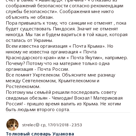
соображений безопасности согласно рекомендации
службы безопасности». Соображения мне никто
объяснять не обязан.
Пора привыкать к тому, что санкции не отменят , пока
будет существовать Пиндосия. Значит не отменят
никогда. Мы так и будем вариться в той каше, которая
осталась от Украины.
Всем известна организация « Почта Крыма». Но
никому не известна организация « Почта
Краснодарского края» или « Почта Якутии», например.
Почему? Потому что на материке только одна
организация - Почта России.
Все помнят Укртелеком. Объясните мне разницу
между Севтелекомом, Крымтелекомом и
Ростелекомом.
Поэтому мы семьёй решили последовать совету
свидомых обезьян - Чемодан! Вокзал ! Материковая
Россия! - пришло время валить из Крыма. Не хотим
быть людьми второго сорта.
strelec
ср, 17/01/2018 - 23:53
Толковый словарь Ушакова