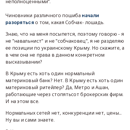
неполноценными".
Чиновники различного пошиба
начали
о том, какая Собчак- лошадь.
разоряться
Знаю, что на меня посыпется, поэ
тому
говорю - я
не "навальнист" и не "собчаковец", я не разделяю
ее позиции по украинскому Крыму. Но скажите, а
в чем она не права в данном конкретном
высказывании?
В Крыму есть хоть один нормальный
материковый банк? Нет. В Крыму есть хоть один
материковый ритейлер? Да, Метро и Ашан,
работающие через стопятьсот брокерских фирм.
И на этом все.
Нормальных сетей нет, конкуренции нет, цены...
Ну вы и сами знаете.