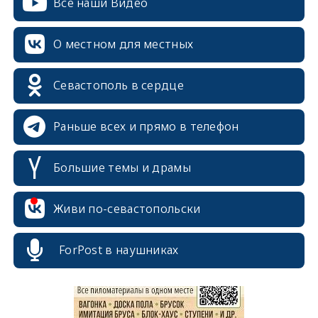
Все наши Видео
О местном для местных
Севастополь в сердце
Раньше всех и прямо в телефон
Большие темы и драмы
erid: 2SDnjcrDNw6
Живи по-севастопольски
ForPost в наушниках
erid: 2SDnjdPjgYS