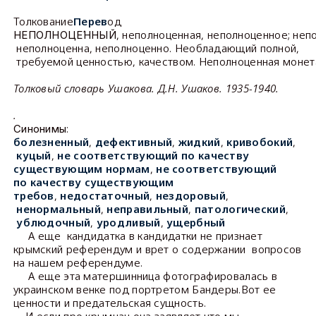
Толкование
Перев
од
, неполноценная, неполноценное; неп
НЕПОЛНОЦЕ́ННЫЙ
неполноценна, неполноценно. Необладающий полной,
требуемой ценностью, качеством. Неполноценная монета
Толковый словарь Ушакова. Д.Н. Ушаков. 1935-1940.
.
:
Синонимы
болезненный
,
дефективный
,
жидкий
,
кривобокий
,
куцый
,
не соответствующий по качеству
существующим нормам
,
не соответствующий
по качеству существующим
требов
,
недостаточный
,
нездоровый
,
ненормальный
,
неправильный
,
патологический
,
ублюдочный
,
уродливый
,
ущербный
А еще кандидатка в кандидатки не признает
крымский референдум и врет о содержании вопросов
на нашем референдуме.
А еще эта матершинница фотографировалась в
украинском венке под портретом Бандеры.Вот ее
ценности и предательская сущность.