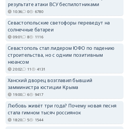
результате атаки ВСУ беспилотниками
10:36
0
6780
Севастопольские светофоры переведут на
солнечные батареи
09:01
8
1116
Севастополь стал лидером ЮФО по падению
строительства, но с одним позитивным
нюансом
20:02
11
4131
Ханский дворец возглавил бывший
замминистра юстиции Крыма
19:00
6
9417
Любовь живёт три года? Почему новая песня
стала гимном тысяч россиянок
18:20
5
1544