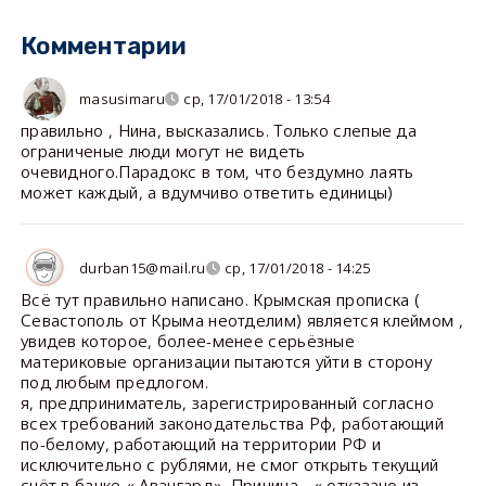
Комментарии
masusimaru
ср, 17/01/2018 - 13:54
правильно , Нина, высказались. Только слепые да
ограниченые люди могут не видеть
очевидного.Парадокс в том, что бездумно лаять
может каждый, а вдумчиво ответить единицы)
durban15@mail.ru
ср, 17/01/2018 - 14:25
Всё тут правильно написано. Крымская прописка (
Севастополь от Крыма неотделим) является клеймом ,
увидев которое, более-менее серьёзные
материковые организации пытаются уйти в сторону
под любым предлогом.
я, предприниматель, зарегистрированный согласно
всех требований законодательства Рф, работающий
по-белому, работающий на территории РФ и
исключительно с рублями, не смог открыть текущий
счёт в банке « Авангард». Причина - « отказано из