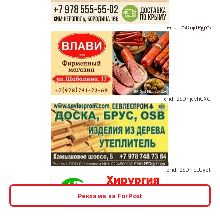
erid: 2SDnjdvhGXG
erid: 2SDnjcLUypt
Реклама на ForPost
erid: 2SDnjcrDNw6