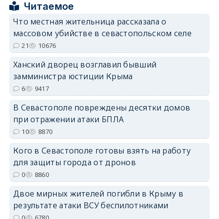
Читаемое
Что местная жительница рассказала о
массовом убийстве в севастопольском селе
21
10676
erid: 2SDnjdPjgYS
Ханский дворец возглавил бывший
замминистра юстиции Крыма
6
9417
В Севастополе повреждены десятки домов
при отражении атаки БПЛА
erid: 2SDnjdvhGXG
10
8870
Кого в Севастополе готовы взять на работу
для защиты города от дронов
0
8860
Двое мирных жителей погибли в Крыму в
результате атаки ВСУ беспилотниками
0
6780