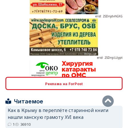
erid: 2SDnjdvhGXG
erid: 2SDnjcLUypt
Реклама на ForPost
erid: 2SDnjcrDNw6
Читаемое
Как в Крыму в переплёте старинной книги
нашли ханскую грамоту XVI века
1
36910
erid: 2SDnjdPjgYS