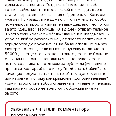
деньги. если понятие "отдыхать" включает в себя
только койко-место и пофиг какой пляж - да , все в
статье верно. лично я завязал с "дешевым" Крымом
уже лет 15 назад , и не думаю , что там что-то особо
поменялось. просто купить путевку дешево , но потом
за это "дешево" терпишь 10-12 дней отвратительное -
и часто тупо хамское - обслуживание и выкладываешь
уё уе за любое развлечение , от просто попить пивка
втридорога до прокатиться на банане/водных лыжах/
скутере. то есть , если вы взяли путевку на двоих за
50000 , то еще столько же готовьте , если не больше ,
если вам не только поваляться на песочке. и если
потом сравнивать с отдыхом за рубежом (мне лично
нравится Болгария) и по итогу "подбивать бабки" , то
зачастую получается , что "итого" там будет меньше
или наравне , потому как крымские "дополнительные"
услуги просто уже тобой оплачены в путевке. и - нервы.
там вам их просто не треплют , обслуживание на
высоте.
Уважаемые читатели, комментаторы
портала ForPost!