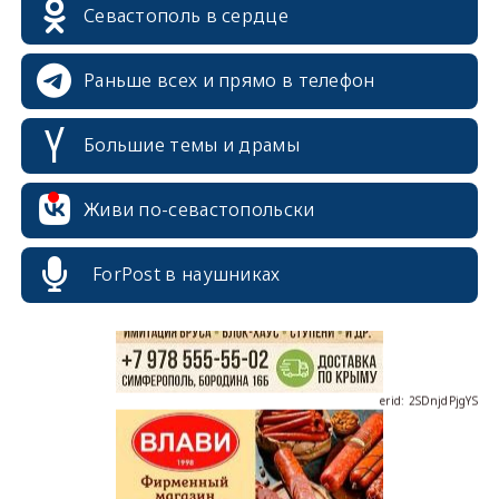
Севастополь в сердце
Раньше всех и прямо в телефон
Большие темы и драмы
erid: 2SDnjcrDNw6
Живи по-севастопольски
ForPost в наушниках
erid: 2SDnjdPjgYS