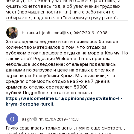
не могут, т.к. сезона у нас всего 4 месяца от силы, а
кушать хочется весь год, а об увеличении трудовых
мест (промышленности и т.п.) никто заботится не
собирается, надеются на "невидимую руку рынка".
Наталья Щербакова
чт, 04/07/2019 - 09:38
За последнюю неделю в сети появилось большое
количество материалов о том, что отдых за
рубежом стоит дешевле отдыха на море в Крыму. Но
так ли это? Редакция Welcome Times провела
небольшое исследование: отельеры поделились
данными по загрузке и цене на отдых в отелях и
здравницах Республики Крым. Мы выяснили, что
средняя стоимость отдыха на 2-х на 7 дней в
крымских отелях составляет 50000
рублей.Подробнее в статье по ссылке
https://welcometimes.ru/opinions/deystvitelno-li-
krym-dorozhe-turcii
.
aaghr
пт, 05/07/2019 - 11:38
Глупо сравнивать только цены , нужно еще смотреть ,
какой объем услуг отдыхающий получает за эти