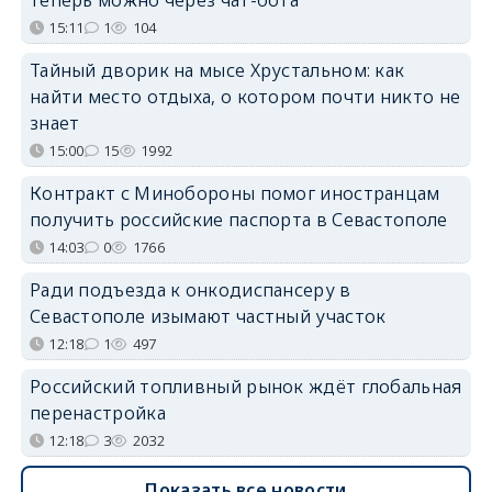
теперь можно через чат-бота
15:11
1
104
Тайный дворик на мысе Хрустальном: как
найти место отдыха, о котором почти никто не
знает
15:00
15
1992
Контракт с Минобороны помог иностранцам
получить российские паспорта в Севастополе
14:03
0
1766
Ради подъезда к онкодиспансеру в
Севастополе изымают частный участок
12:18
1
497
Российский топливный рынок ждёт глобальная
перенастройка
12:18
3
2032
Показать все новости