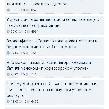
для защиты города от дронов
15:13
0
9052
Украинские дроны заставили севастопольцев
задуматься о страховании
20:01
10
4934
Зооконфликт в Севастополе может оставить
бездомных животных без помощи
17:02
6
3366
Что может измениться в лагере «Чайка» и
батилиманском «профессорском уголке»
20:00
5
3740
Почему у абонентов Севастополя мобильная
связь вела себя по-разному при утреннем
блэкауте
13:00
16
6426