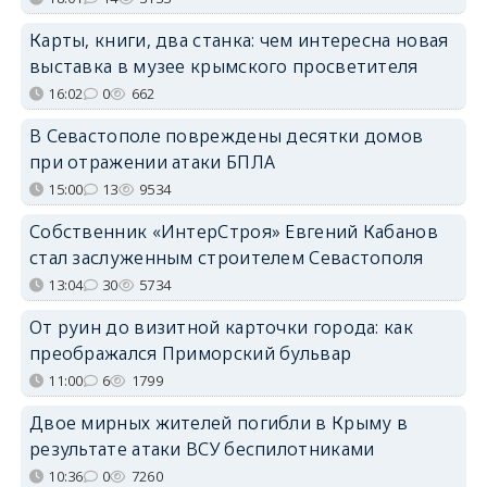
Карты, книги, два станка: чем интересна новая
выставка в музее крымского просветителя
16:02
0
662
В Севастополе повреждены десятки домов
при отражении атаки БПЛА
15:00
13
9534
Собственник «ИнтерСтроя» Евгений Кабанов
стал заслуженным строителем Севастополя
13:04
30
5734
От руин до визитной карточки города: как
преображался Приморский бульвар
11:00
6
1799
Двое мирных жителей погибли в Крыму в
результате атаки ВСУ беспилотниками
10:36
0
7260