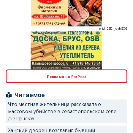
erid: 2SDnjdvhGXG
erid: 2SDnjcLUypt
Реклама на ForPost
Читаемое
erid: 2SDnjcrDNw6
Что местная жительница рассказала о
массовом убийстве в севастопольском селе
21
10698
Ханский дворец возглавил бывший