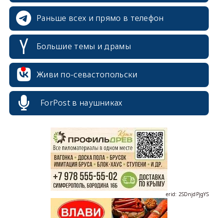
Раньше всех и прямо в телефон
Большие темы и драмы
Живи по-севастопольски
erid: 2SDnjcrDNw6
ForPost в наушниках
erid: 2SDnjdPjgYS