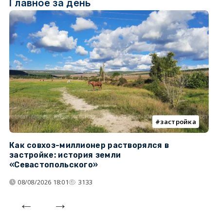
Главное за день
застройка
Как совхоз-миллионер растворялся в
К
застройке: история земли
н
«Севастопольского»
п
08/08/2026 18:01
3133