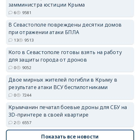
замминистра юстиции Крыма
erid: 2SDnjdPjgYS
6
9581
В Севастополе повреждены десятки домов
при отражении атаки БПЛА
13
9513
Кого в Севастополе готовы взять на работу
erid: 2SDnjdvhGXG
для защиты города от дронов
0
9052
Двое мирных жителей погибли в Крыму в
результате атаки ВСУ беспилотниками
0
7244
Крымчанин печатал боевые дроны для СБУ на
3D-принтере в своей квартире
2
6557
Показать все новости