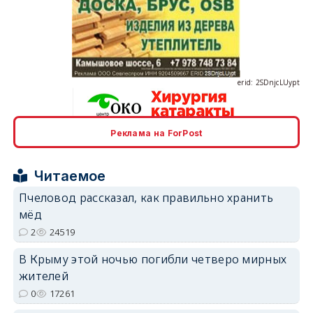
erid: 2SDnjcLUypt
Реклама на ForPost
erid: 2SDnjcrDNw6
Читаемое
Пчеловод рассказал, как правильно хранить
мёд
2
24519
erid: 2SDnjdPjgYS
В Крыму этой ночью погибли четверо мирных
жителей
0
17261