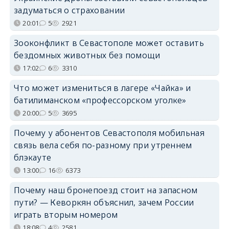
задуматься о страховании
20:01
5
2921
Зооконфликт в Севастополе может оставить
бездомных животных без помощи
17:02
6
3310
Что может измениться в лагере «Чайка» и
батилиманском «профессорском уголке»
20:00
5
3695
Почему у абонентов Севастополя мобильная
связь вела себя по-разному при утреннем
блэкауте
13:00
16
6373
Почему наш бронепоезд стоит на запасном
пути? — Кеворкян объяснил, зачем России
играть вторым номером
18:08
4
2581