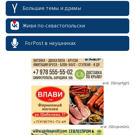
Большие темы и драмы
erid: 2SDnjcrDNw6
Живи по-севастопольски
ForPost в наушниках
erid: 2SDnjdPjgYS
erid: 2SDnjdvhGXG